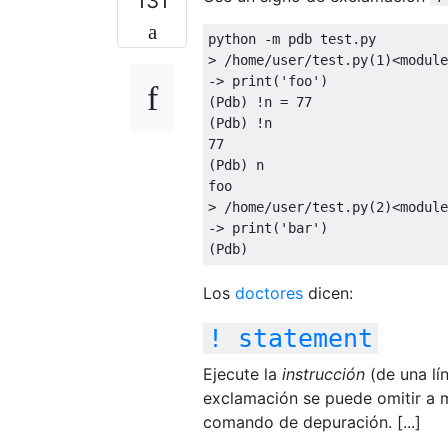
131
python -m pdb test.py

> /home/user/test.py(
1
)<module
-> print(
'foo'
)

(Pdb) !n = 
77
77
(Pdb) n

foo

> /home/user/test.py(
2
)<module
-> print(
'bar'
)

Los
doctores
dicen:
! statement
Ejecute la
instrucción
(de una lín
exclamación se puede omitir a m
comando de depuración. [...]