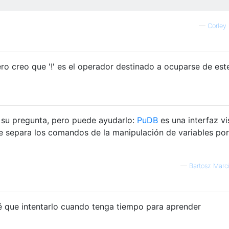
—
Corley
ero creo que '!' es el operador destinado a ocuparse de est
a su pregunta, pero puede ayudarlo:
PuDB
es una interfaz vi
 separa los comandos de la manipulación de variables por
—
Bartosz Marc
é que intentarlo cuando tenga tiempo para aprender