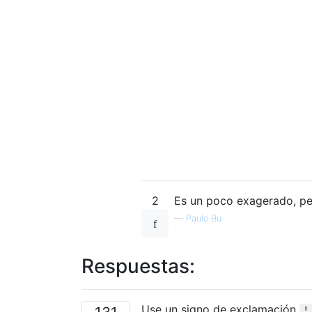
2
Es un poco exagerado, pe
—
Paulo Bu
Respuestas:
Use un signo de exclamación
!