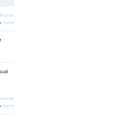
 Brigman
fuente
e
sual
inkowski
fuente