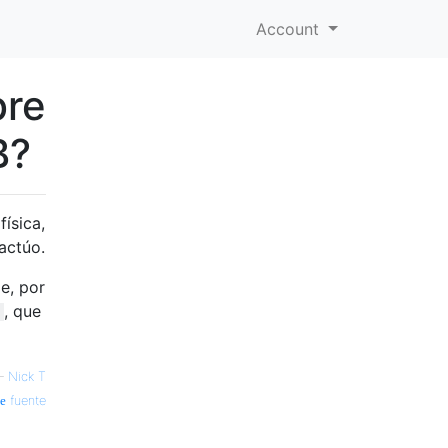
Account
bre
B?
ísica,
actúo.
e, por
, que
—
Nick T
fuente