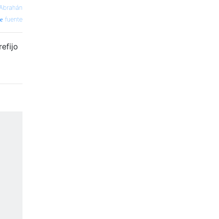
Abrahán
fuente
refijo