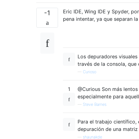
Eric IDE, Wing IDE y Spyder, po
-1
pena intentar, ya que separan l
Los depuradores visuales
través de la consola, que 
—
Curioso
1
@Curious Son más lentos 
especialmente para aquell
—
Steve Barnes
Para el trabajo científico
depuración de una matriz 
—
shaunakde