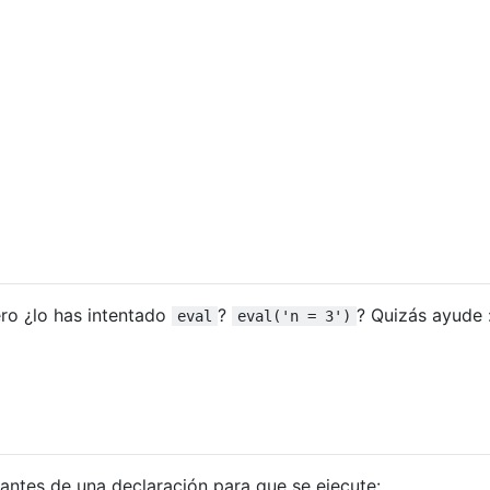
ro ¿lo has intentado
?
? Quizás ayude 
eval
eval('n = 3')
antes de una declaración para que se ejecute: