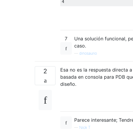
4
7
Una solución funcional, p
caso.
—
dinosaurio
Esa no es la respuesta directa 
2
basada en consola para PDB que
diseño.
Parece interesante; Tendr
—
Nick T