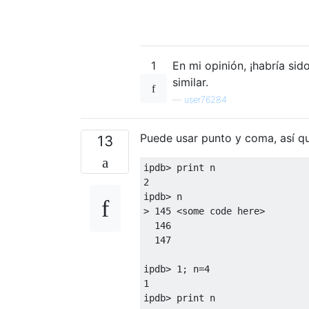
1
En mi opinión, ¡habría sid
similar.
—
user76284
Puede usar punto y coma, así q
13
ipdb> 
print
2
ipdb> n

> 
145
 <some code here>

146
147
ipdb> 
1
; n=
4
1
ipdb> 
print