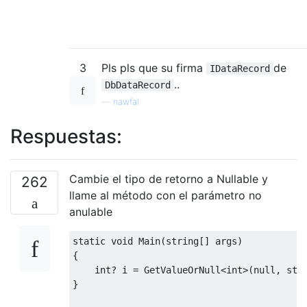
3
Pls pls que su firma
de
IDataRecord
..
DbDataRecord
—
nawfal
Respuestas:
Cambie el tipo de retorno a Nullable y
262
llame al método con el parámetro no
anulable
static
void
Main
(
string
[]
 args
)
{
int
?
 i 
=
GetValueOrNull
<int>
(
null
,
str
}