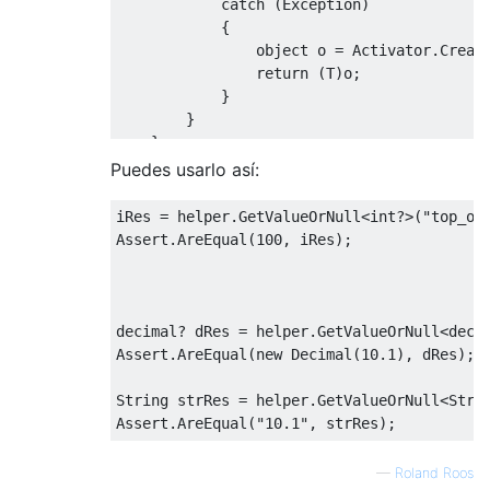
catch
(
Exception
)
{
object
 o 
=
Activator
.
Creat
return
(
T
)
o
;
}
}
}
Puedes usarlo así:
iRes 
=
 helper
.
GetValueOrNull
<
int
?>(
"top_ov
Assert
.
AreEqual
(
100
,
 iRes
);
decimal
?
 dRes 
=
 helper
.
GetValueOrNull
<
deci
Assert
.
AreEqual
(
new
Decimal
(
10.1
),
 dRes
);
String
 strRes 
=
 helper
.
GetValueOrNull
<
Stri
Assert
.
AreEqual
(
"10.1"
,
 strRes
);
—
Roland Roos