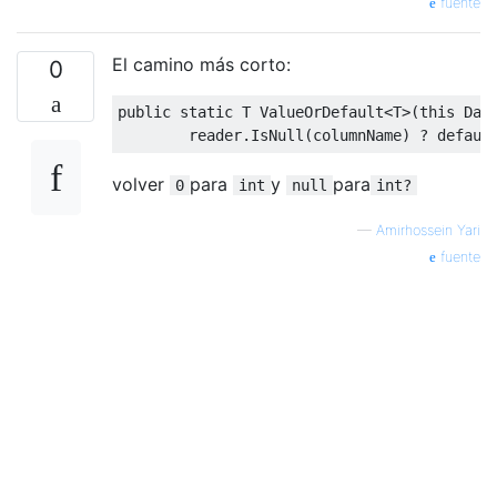
fuente
El camino más corto:
0
public
static
 T 
ValueOrDefault
<
T
>(
this
Dat
        reader
.
IsNull
(
columnName
)
?
defaul
volver
para
y
para
0
int
null
int?
—
Amirhossein Yari
fuente