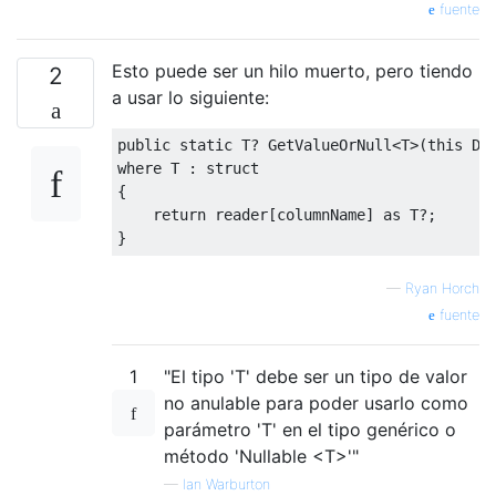
fuente
Esto puede ser un hilo muerto, pero tiendo
2
a usar lo siguiente:
public
static
 T
?
GetValueOrNull
<
T
>(
this
Db
where
 T 
:
struct
{
return
 reader
[
columnName
]
as
 T
?;
}
—
Ryan Horch
fuente
1
"El tipo 'T' debe ser un tipo de valor
no anulable para poder usarlo como
parámetro 'T' en el tipo genérico o
método 'Nullable <T>'"
—
Ian Warburton