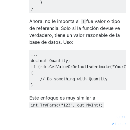
}
}
Ahora, no le importa si
fue valor o tipo
T
de referencia. Solo si la función devuelve
verdadero, tiene un valor razonable de la
base de datos. Uso:
...
decimal
Quantity
;
if
(
rdr
.
GetValueOrDefault
<decimal>
(
"YourCo
{
// Do something with Quantity
}
Este enfoque es muy similar a
int.TryParse("123", out MyInt);
—
nurchi
fuente