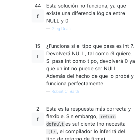
44
Esta solución no funciona, ya que
existe una diferencia lógica entre
NULL y 0
—
Greg Dean
15
¿Funciona si el tipo que pasa es int ?.
Devolverá NULL, tal como él quiere.
Si pasa int como tipo, devolverá 0 ya
que un int no puede ser NULL.
Además del hecho de que lo probé y
funciona perfectamente.
—
Robert C. Barth
2
Esta es la respuesta más correcta y
flexible. Sin embargo,
return
es suficiente (no necesita
default
, el compilador lo inferirá del
(T)
tipo de retorno de firma).