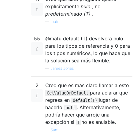
explícitamente
nulo
, no
predeterminado (T)
.
—
mafu
55
@mafu default (T) devolverá nulo
para los tipos de referencia y 0 para
los tipos numéricos, lo que hace que
la solución sea más flexible.
—
James Jones
2
Creo que es más claro llamar a esto
para aclarar que
GetValueOrDefault
regresa en
lugar de
default(T)
hacerlo
. Alternativamente,
null
podría hacer que arroje una
excepción si
no es anulable.
T
—
Sam