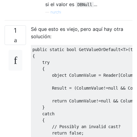
si el valor es
...
DBNull
—
nurchi
Sé que esto es viejo, pero aquí hay otra
1
solución:
public
static
bool
GetValueOrDefault
<
T
>(
th
{
try
{
object
ColumnValue
=
Reader
[
Column
Result
=
(
ColumnValue
!=
null
&&
Col
return
ColumnValue
!=
null
&&
Column
}
catch
{
// Possibly an invalid cast?
return
false
;