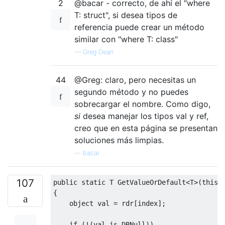
2
@bacar - correcto, de ahí el "where
T: struct", si desea tipos de
referencia puede crear un método
similar con "where T: class"
—
Greg Dean
44
@Greg: claro, pero necesitas un
segundo método y no puedes
sobrecargar el nombre. Como digo,
si
desea manejar los tipos val y ref,
creo que en esta página se presentan
soluciones más limpias.
—
bacar
107
public
static
 T 
GetValueOrDefault
<
T
>(
this
{
object
 val 
=
 rdr
[
index
];
if
(!(
val 
is
DBNull
))