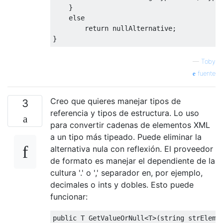
}
else
return
 nullAlternative
;
}
—
Toby
fuente
Creo que quieres manejar tipos de
3
referencia y tipos de estructura. Lo uso
para convertir cadenas de elementos XML
a un tipo más tipeado. Puede eliminar la
alternativa nula con reflexión. El proveedor
de formato es manejar el dependiente de la
cultura '.' o ',' separador en, por ejemplo,
decimales o ints y dobles. Esto puede
funcionar:
public
 T 
GetValueOrNull
<
T
>(
string
 strEleme