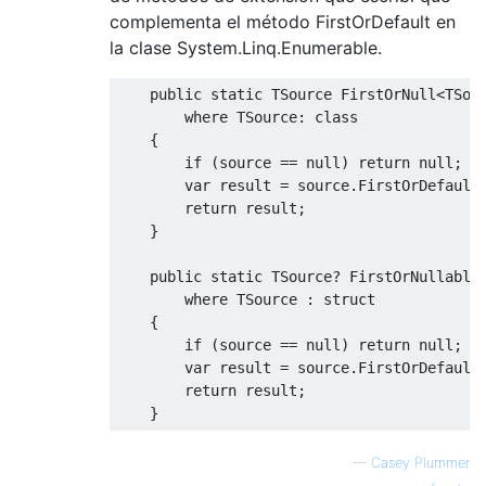
complementa el método FirstOrDefault en
la clase System.Linq.Enumerable.
public
static
TSource
FirstOrNull
<
TSou
where
TSource
:
class
{
if
(
source 
==
null
)
return
null
;
var
 result 
=
 source
.
FirstOrDefault
return
 result
;
}
public
static
TSource
?
FirstOrNullable
where
TSource
:
struct
{
if
(
source 
==
null
)
return
null
;
var
 result 
=
 source
.
FirstOrDefault
return
 result
;
}
—
Casey Plummer