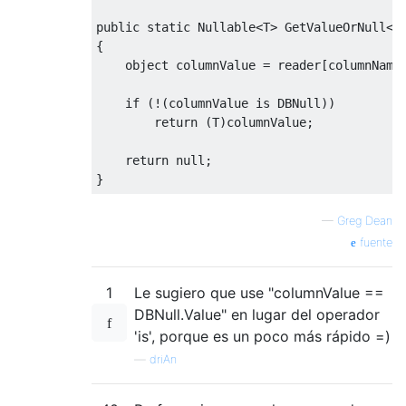
public
static
Nullable
<
T
>
GetValueOrNull
<
T
{
object
 columnValue 
=
 reader
[
columnName
if
(!(
columnValue 
is
DBNull
))
return
(
T
)
columnValue
;
return
null
;
}
—
Greg Dean
fuente
1
Le sugiero que use "columnValue ==
DBNull.Value" en lugar del operador
'is', porque es un poco más rápido =)
—
driAn