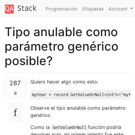
Programación
Etiquetas
Account
Tipo anulable como
parámetro genérico
posible?
Quiero hacer algo como esto:
287
myYear 
=
 record
.
GetValueOrNull
<
int
?>(
"myYe
Observe el tipo anulable como parámetro
genérico.
Como la
función podría
GetValueOrNull
devolver nulo, mi primer intento fue este: