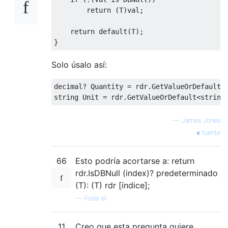
return
(
T
)
val
;
return
default
(
T
);
}
Solo úsalo así:
decimal
?
Quantity
=
 rdr
.
GetValueOrDefault
<
string
Unit
=
 rdr
.
GetValueOrDefault
<string
—
James Jones
fuente
66
Esto podría acortarse a: return
rdr.IsDBNull (index)? predeterminado
(T): (T) rdr [índice];
—
Foole el
11
Creo que esta pregunta quiere