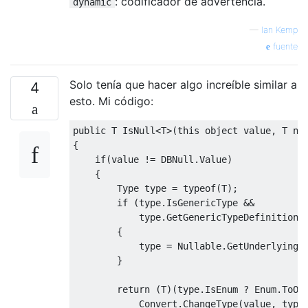
: codificador de advertencia.
dynamic
—
Ian Kemp
fuente
Solo tenía que hacer algo increíble similar a
4
esto. Mi código:
public
 T 
IsNull
<
T
>(
this
object
value
,
 T nu
{
if
(
value
!=
DBNull
.
Value
)
{
Type
 type 
=
typeof
(
T
);
if
(
type
.
IsGenericType
&&
            type
.
GetGenericTypeDefinition
(
{
            type 
=
Nullable
.
GetUnderlyingT
}
return
(
T
)(
type
.
IsEnum
?
Enum
.
ToOb
Convert
.
ChangeType
(
value
,
 type