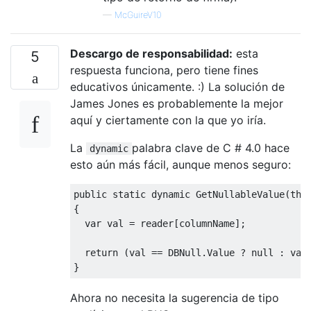
—
McGuireV10
Descargo de responsabilidad:
esta
5
respuesta funciona, pero tiene fines
educativos únicamente. :) La solución de
James Jones es probablemente la mejor
aquí y ciertamente con la que yo iría.
La
palabra clave de C # 4.0 hace
dynamic
esto aún más fácil, aunque menos seguro:
public
static
dynamic
GetNullableValue
(
thi
{
var
 val 
=
 reader
[
columnName
];
return
(
val 
==
DBNull
.
Value
?
null
:
 val
}
Ahora no necesita la sugerencia de tipo