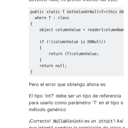
public
static
 T 
GetValueOrNull
<
T
>(
this
DbD
where
 T 
:
class
{
object
 columnValue 
=
 reader
[
columnName
if
(!(
columnValue 
is
DBNull
))
{
return
(
T
)
columnValue
;
}
return
null
;
}
Pero el error que obtengo ahora es:
El tipo 'int?' debe ser un tipo de referencia
para usarlo como parámetro 'T' en el tipo o
método genérico
¡Correcto!
es un
! Así
Nullable<int>
struct
que intenté cambiar la restricción de clase a