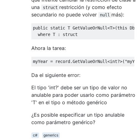
una
restricción (y como efecto
struct
secundario no puede volver
más):
null
public
static
 T 
GetValueOrNull
<
T
>(
this
DbD
where
 T 
:
struct
Ahora la tarea:
myYear 
=
 record
.
GetValueOrNull
<
int
?>(
"myYe
Da el siguiente error:
El tipo 'int?' debe ser un tipo de valor no
anulable para poder usarlo como parámetro
'T' en el tipo o método genérico
¿Es posible especificar un tipo anulable
como parámetro genérico?
c#
generics