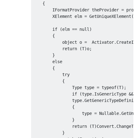
{
IFormatProvider
 theProvider 
=
 prov
XElement
 elm 
=
GetUniqueXElement
(
s
if
(
elm 
==
null
)
{
object
 o 
=
Activator
.
CreateIn
return
(
T
)
o
;
}
else
{
try
{
Type
 type 
=
typeof
(
T
);
if
(
type
.
IsGenericType
&&
                type
.
GetGenericTypeDefinit
{
                    type 
=
Nullable
.
GetUnd
}
return
(
T
)
Convert
.
ChangeTy
}