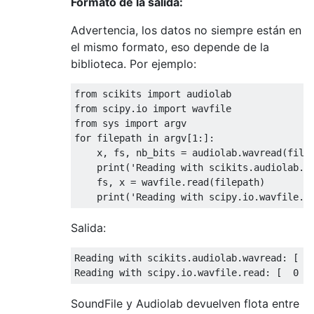
Formato de la salida:
Advertencia, los datos no siempre están en
el mismo formato, eso depende de la
biblioteca. Por ejemplo:
from
 scikits 
import
from
 scipy.io 
import
from
 sys 
import
for
 filepath 
in
 argv[
1
:]:

    x, fs, nb_bits = audiolab.wavread(filep
    print(
'Reading with scikits.audiolab.w
    fs, x = wavfile.read(filepath)

    print(
'Reading with scipy.io.wavfile.r
Salida:
Reading 
with
 scikits.audiolab.wavread: [ 
0
Reading 
with
 scipy.io.wavfile.read: [  
0
SoundFile y Audiolab devuelven flota entre