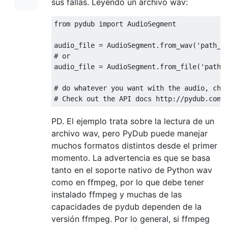
sus fallas. Leyendo un archivo wav:
from
 pydub 
import
 AudioSegment

audio_file = AudioSegment.from_wav(
'path_t
# or
audio_file = AudioSegment.from_file(
'path_
# do whatever you want with the audio, cha
# Check out the API docs http://pydub.com/
PD. El ejemplo trata sobre la lectura de un
archivo wav, pero PyDub puede manejar
muchos formatos distintos desde el primer
momento. La advertencia es que se basa
tanto en el soporte nativo de Python wav
como en ffmpeg, por lo que debe tener
instalado ffmpeg y muchas de las
capacidades de pydub dependen de la
versión ffmpeg. Por lo general, si ffmpeg