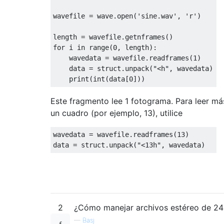
wavefile = wave.open(
'sine.wav'
, 
'r'
)

for
 i 
in
 range(
0
, length):

    wavedata = wavefile.readframes(
1
)

    data = struct.unpack(
"<h"
, wavedata)

    print(int(data[
0
Este fragmento lee 1 fotograma. Para leer má
un cuadro (por ejemplo, 13), utilice
wavedata = wavefile.readframes(
13
)

data = struct.unpack(
"<13h"
2
¿Cómo manejar archivos estéreo de 24 
—
Basj