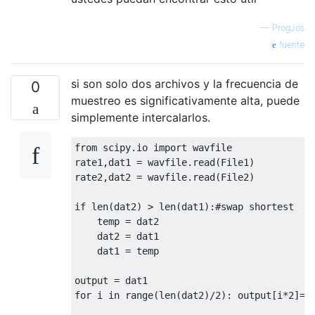
—
ProgJos
fuente
si son solo dos archivos y la frecuencia de
0
muestreo es significativamente alta, puede
simplemente intercalarlos.
from
 scipy.io 
import
 wavfile

rate1,dat1 = wavfile.read(File1)

rate2,dat2 = wavfile.read(File2)

if
 len(dat2) > len(dat1):
#swap shortest
    temp = dat2

    dat2 = dat1

    dat1 = temp

for
 i 
in
 range(len(dat2)/
2
): output[i*
2
]=d