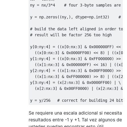
ny = nx/
3
*
4
# four 3-byte samples are c
y = np.zeros((ny,), dtype=np.int32)    
# i
# build the data left aligned in order to 
# result will be factor 256 too high
y[
0
:ny:
4
] = ((x[
0
:nx:
3
] & 
0x000000FF
) << 
8
  ((x[
0
:nx:
3
] & 
0x0000FF00
) << 
8
) | ((x[
0
:
y[
1
:ny:
4
] = ((x[
0
:nx:
3
] & 
0xFF000000
) >> 
1
  ((x[
1
:nx:
3
] & 
0x000000FF
) << 
16
) | ((x[
1
y[
2
:ny:
4
] = ((x[
1
:nx:
3
] & 
0x00FF0000
) >> 
8
  ((x[
1
:nx:
3
] & 
0xFF000000
) >> 
8
) | ((x[
2
:
y[
3
:ny:
4
] = (x[
2
:nx:
3
] & 
0x0000FF00
) | \

  (x[
2
:nx:
3
] & 
0x00FF0000
) | (x[
2
:nx:
3
] & 
y = y/
256
# correct for building 24 bit 
Se requiere una escala adicional si necesita
resultados entre -1 y +1. Tal vez algunos de
ustedes puedan encontrar esto útil