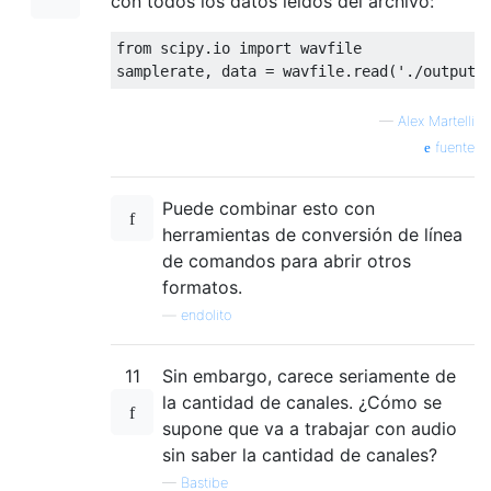
con todos los datos leídos del archivo:
from
 scipy.io 
import
 wavfile

samplerate, data = wavfile.read(
'./output/
—
Alex Martelli
fuente
Puede combinar esto con
herramientas de conversión de línea
de comandos para abrir otros
formatos.
—
endolito
11
Sin embargo, carece seriamente de
la cantidad de canales. ¿Cómo se
supone que va a trabajar con audio
sin saber la cantidad de canales?
—
Bastibe