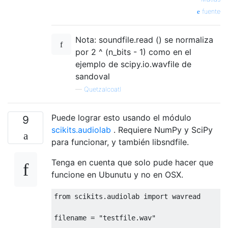
fuente
Nota: soundfile.read () se normaliza
por 2 ^ (n_bits - 1) como en el
ejemplo de scipy.io.wavfile de
sandoval
—
Quetzalcoatl
Puede lograr esto usando el módulo
9
scikits.audiolab
. Requiere NumPy y SciPy
para funcionar, y también libsndfile.
Tenga en cuenta que solo pude hacer que
funcione en Ubunutu y no en OSX.
from
 scikits.audiolab 
import
 wavread

filename = 
"testfile.wav"