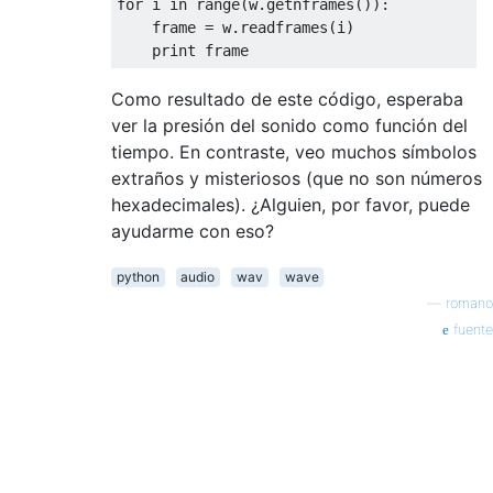
for
 i 
in
 range(w.getnframes()):

    frame = w.readframes(i)

print
Como resultado de este código, esperaba
ver la presión del sonido como función del
tiempo. En contraste, veo muchos símbolos
extraños y misteriosos (que no son números
hexadecimales). ¿Alguien, por favor, puede
ayudarme con eso?
python
audio
wav
wave
—
romano
fuente