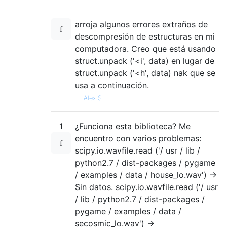
arroja algunos errores extraños de
descompresión de estructuras en mi
computadora. Creo que está usando
struct.unpack ('<i', data) en lugar de
struct.unpack ('<h', data) nak que se
usa a continuación.
—
Alex S
1
¿Funciona esta biblioteca? Me
encuentro con varios problemas:
scipy.io.wavfile.read ('/ usr / lib /
python2.7 / dist-packages / pygame
/ examples / data / house_lo.wav') ->
Sin datos. scipy.io.wavfile.read ('/ usr
/ lib / python2.7 / dist-packages /
pygame / examples / data /
secosmic_lo.wav') ->