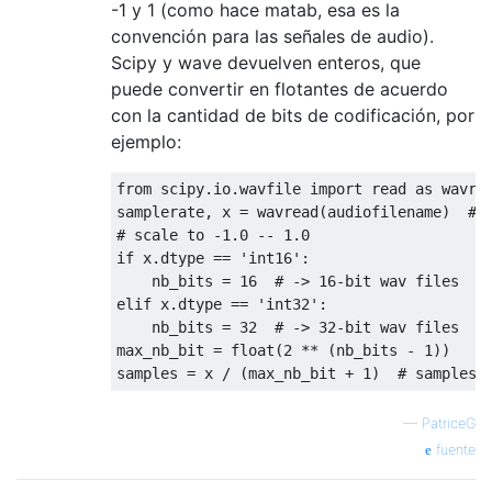
-1 y 1 (como hace matab, esa es la
convención para las señales de audio).
Scipy y wave devuelven enteros, que
puede convertir en flotantes de acuerdo
con la cantidad de bits de codificación, por
ejemplo:
from
 scipy.io.wavfile 
import
 read 
as
 wavrea
samplerate, x = wavread(audiofilename)  
# 
# scale to -1.0 -- 1.0
if
 x.dtype == 
'int16'
:

    nb_bits = 
16
# -> 16-bit wav files
elif
 x.dtype == 
'int32'
:

    nb_bits = 
32
# -> 32-bit wav files
max_nb_bit = float(
2
 ** (nb_bits - 
1
))

samples = x / (max_nb_bit + 
1
)  
# samples 
—
PatriceG
fuente