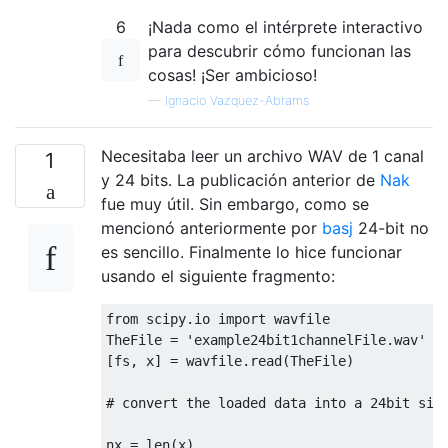
6
¡Nada como el intérprete interactivo
para descubrir cómo funcionan las
cosas! ¡Ser ambicioso!
—
Ignacio Vazquez-Abrams
Necesitaba leer un archivo WAV de 1 canal
1
y 24 bits. La publicación anterior de
Nak
fue muy útil. Sin embargo, como se
mencionó anteriormente por
basj
24-bit no
es sencillo. Finalmente lo hice funcionar
usando el siguiente fragmento:
from
 scipy.io 
import
 wavfile

TheFile = 
'example24bit1channelFile.wav'
[fs, x] = wavfile.read(TheFile)

# convert the loaded data into a 24bit sig
nx = len(x)
