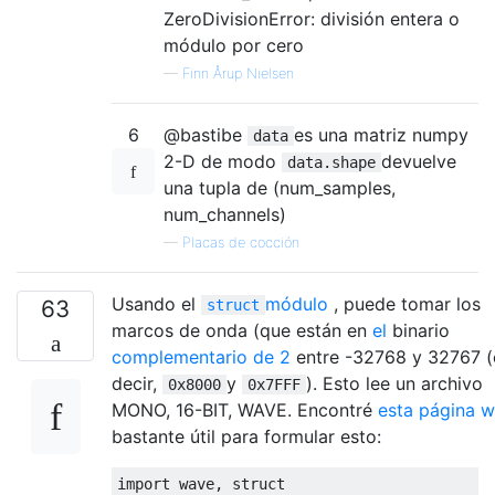
ZeroDivisionError: división entera o
módulo por cero
—
Finn Årup Nielsen
6
@bastibe
es una matriz numpy
data
2-D de modo
devuelve
data.shape
una tupla de (num_samples,
num_channels)
—
Placas de cocción
Usando el
módulo
, puede tomar los
63
struct
marcos de onda (que están en
el
binario
complementario de 2
entre -32768 y 32767 (
decir,
y
). Esto lee un archivo
0x8000
0x7FFF
MONO, 16-BIT, WAVE. Encontré
esta página 
bastante útil para formular esto:
import
 wave, struct
