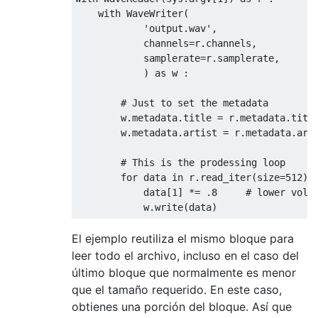
with
 WaveWriter(

'output.wav'
,

            channels=r.channels,

            samplerate=r.samplerate,

            ) 
as
 w :

# Just to set the metadata
        w.metadata.title = r.metadata.titl
        w.metadata.artist = r.metadata.arti
# This is the prodessing loop
for
 data 
in
 r.read_iter(size=
512
) :
            data[
1
] *= 
.8
# lower volu
El ejemplo reutiliza el mismo bloque para
leer todo el archivo, incluso en el caso del
último bloque que normalmente es menor
que el tamaño requerido. En este caso,
obtienes una porción del bloque. Así que