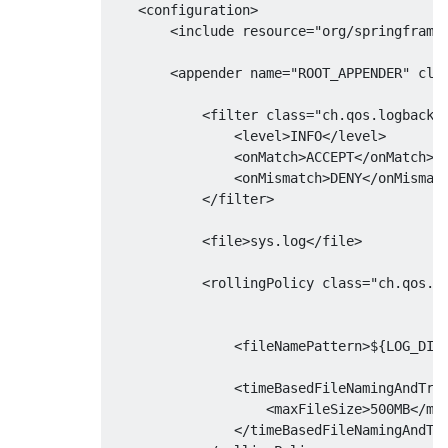
    <configuration>

        <include resource="org/springframew
        <appender name="ROOT_APPENDER" clas
            <filter class="ch.qos.logback.c
                <level>INFO</level>

                <onMatch>ACCEPT</onMatch>

                <onMismatch>DENY</onMismatc
            </filter>

            <file>sys.log</file>

            <rollingPolicy class="ch.qos.lo
                <fileNamePattern>${LOG_DIR}
                <timeBasedFileNamingAndTrig
                    <maxFileSize>500MB</max
                </timeBasedFileNamingAndTri