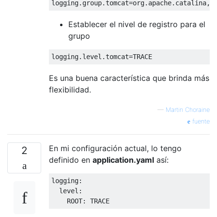
                <timeBasedFileNamingAndTrig
                    <maxFileSize>500MB</max
Establecer el nivel de registro para el
                </timeBasedFileNamingAndTri
grupo
            </rollingPolicy>

            <encoder>

                <pattern>%-20(%d{yyy-MM-dd 
Es una buena característica que brinda más
                </pattern>

flexibilidad.
            </encoder>

        </appender>

—
Martin Choraine
fuente
        <logger name="{project-package-name
            <appender-ref ref="BUSINESS_APP
En mi configuración actual, lo tengo
2
        </logger>

definido en
application.yaml
así:
        <root level="INFO">

logging:

            <appender-ref ref="ROOT_APPENDE
  level:

        </root>
