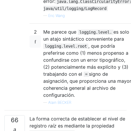
error:
java.lang.ClassCircularityError
java/util/logging/LogRecord
—
Eric Wang
2
Me parece que
es solo
logging.level.
un atajo sintáctico conveniente para
, que podría
logging.level.root
preferirse como (1) menos propenso a
confundirse con un error tipográfico,
(2) potencialmente más explícito y (3)
trabajando con el
signo de
=
asignación, que proporciona una mayo
coherencia general al archivo de
configuración.
—
Alain BECKER
La forma correcta de establecer el nivel de
66
registro
raíz
es mediante la propiedad