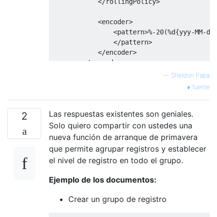
            </rollingPolicy>

            <encoder>

                <pattern>%-20(%d{yyy-MM-dd 
                </pattern>

            </encoder>

        </appender>

—
Sheldon Papa
fuente
        <appender name="BUSINESS_APPENDER" 
            <filter class="ch.qos.logback.c
Las respuestas existentes son geniales.
                <level>TRACE</level>

2
                <onMatch>ACCEPT</onMatch>

Solo quiero compartir con ustedes una
                <onMismatch>DENY</onMismatc
nueva función de arranque de primavera
            </filter>

que permite agrupar registros y establecer
el nivel de registro en todo el grupo.
            <file>business.log</file>

Ejemplo de los documentos:
            <rollingPolicy class="ch.qos.lo
Crear un grupo de registro
                <fileNamePattern>${LOG_DIR}