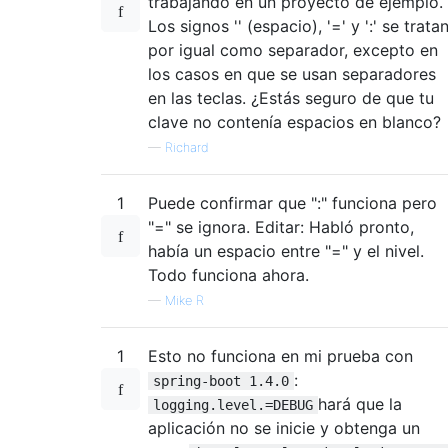
trabajando en un proyecto de ejemplo.
Los signos '' (espacio), '=' y ':' se trata
por igual como separador, excepto en
los casos en que se usan separadores
en las teclas. ¿Estás seguro de que tu
clave no contenía espacios en blanco?
—
Richard
1
Puede confirmar que ":" funciona pero
"=" se ignora. Editar: Habló pronto,
había un espacio entre "=" y el nivel.
Todo funciona ahora.
—
Mike R
1
Esto no funciona en mi prueba con
:
spring-boot 1.4.0
hará que la
logging.level.=DEBUG
aplicación no se inicie y obtenga un