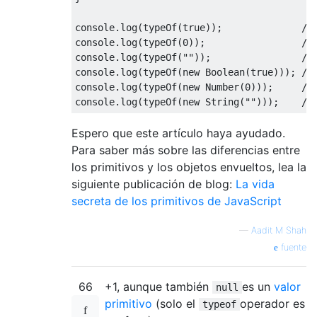
console
.
log
(
typeOf
(
true
));
//
console
.
log
(
typeOf
(
0
));
//
console
.
log
(
typeOf
(
""
));
//
console
.
log
(
typeOf
(
new
Boolean
(
true
)));
//
console
.
log
(
typeOf
(
new
Number
(
0
)));
//
console
.
log
(
typeOf
(
new
String
(
""
)));
//
Espero que este artículo haya ayudado.
Para saber más sobre las diferencias entre
los primitivos y los objetos envueltos, lea la
siguiente publicación de blog:
La vida
secreta de los primitivos de JavaScript
—
Aadit M Shah
fuente
66
+1, aunque también
es un
valor
null
primitivo
(solo el
operador es
typeof