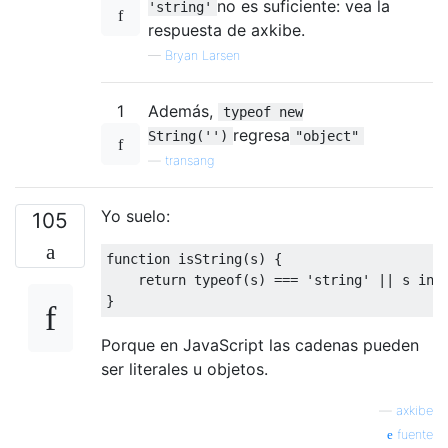
no es suficiente: vea la
'string'
respuesta de axkibe.
—
Bryan Larsen
1
Además,
typeof new
regresa
String('')
"object"
—
transang
Yo suelo:
105
function
 isString
(
s
)
{
return
typeof
(
s
)
===
'string'
||
 s 
ins
}
Porque en JavaScript las cadenas pueden
ser literales u objetos.
—
axkibe
fuente