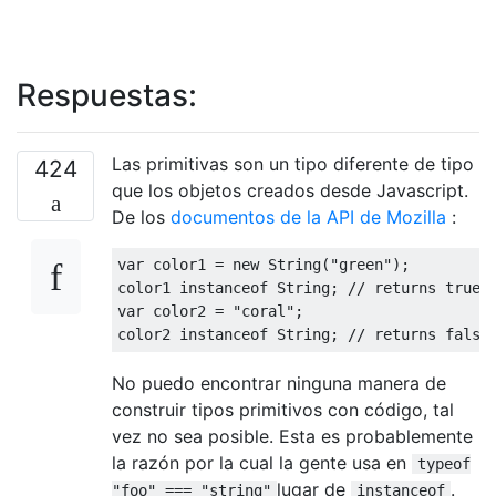
Respuestas:
Las primitivas son un tipo diferente de tipo
424
que los objetos creados desde Javascript.
De los
documentos de la API de Mozilla
:
var
 color1 
=
new
String
(
"green"
);
color1 
instanceof
String
;
// returns true
var
 color2 
=
"coral"
;
color2 
instanceof
String
;
// returns false
No puedo encontrar ninguna manera de
construir tipos primitivos con código, tal
vez no sea posible. Esta es probablemente
la razón por la cual la gente usa en
typeof
lugar de
.
"foo" === "string"
instanceof