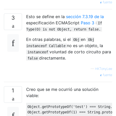
fuente
Esto se define en la
sección 7.3.19 de la
3
especificación ECMAScript
Paso 3
:
If
Type(O) is not Object, return false.
En otras palabras, si el
en
Obj
Obj
no es un objeto, la
instanceof Callable
voluntad de corto circuito para
instanceof
directamente.
false
—
HKTonyLee
fuente
Creo que se me ocurrió una solución
1
viable:
Object
.
getPrototypeOf
(
'test'
)
===
String
.
p
Object
.
getPrototypeOf
(
1
)
===
String
.
protot