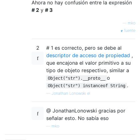
Ahora no hay confusión entre la expresión
# 2
y
# 3
—
mko
fuente
2
# 1 es correcto, pero se debe al
descriptor de acceso de propiedad
,
que encajona el valor primitivo a su
tipo de objeto respectivo, similar a
o
Object("str").__proto__
.
Object("str") instanceof String
—
Jonathan Lonowski el
@ JonathanLonowski gracias por
señalar esto. No sabía eso
—
mko