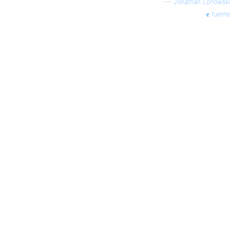
—
Jonathan Lonowski
fuente