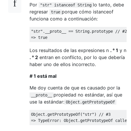
Por
lo tanto, debe
"str" istanceof String
regresar
porque cómo istanceof
true
funciona como a continuación:
"str"
.
__proto__ 
==
String
.
prototype 
// #2
=>
true
Los resultados de las expresiones n
. ° 1
y n
. ° 2
entran en conflicto, por lo que debería
haber uno de ellos incorrecto.
# 1 está mal
Me doy cuenta de que es causado por la
propiedad no estándar, así que
__proto__
use la estándar:
Object.getPrototypeOf
Object
.
getPrototypeOf
(
"str"
)
// #3
=>
TypeError
:
Object
.
getPrototypeOf called