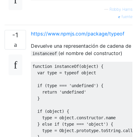
—
Robby Harris
fuente
https://www.npmjs.com/package/typeof
-1
Devuelve una representación de cadena de
(el nombre del constructor)
instanceof
function
 instanceOf
(
object
)
{
var
 type 
=
typeof
 object

if
(
type 
===
'undefined'
)
{
return
'undefined'
}
if
(
object
)
{
    type 
=
 object
.
constructor
.
name

}
else
if
(
type 
===
'object'
)
{
    type 
=
Object
.
prototype
.
toString
.
call
(
}