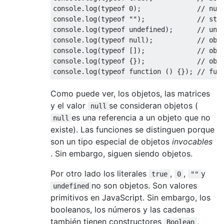
console
.
log
(
typeof
0
);
// num
console
.
log
(
typeof
""
);
// str
console
.
log
(
typeof
undefined
);
// und
console
.
log
(
typeof
null
);
// obj
console
.
log
(
typeof
[]);
// obj
console
.
log
(
typeof
{});
// obj
console
.
log
(
typeof
function
()
{});
// fun
Como puede ver, los objetos, las matrices
y el valor
se consideran objetos (
null
es una referencia a un objeto que no
null
existe). Las funciones se distinguen porque
son un tipo especial de objetos
invocables
. Sin embargo, siguen siendo objetos.
Por otro lado los literales
,
,
y
true
0
""
no son objetos. Son valores
undefined
primitivos en JavaScript. Sin embargo, los
booleanos, los números y las cadenas
también tienen constructores
,
Boolean