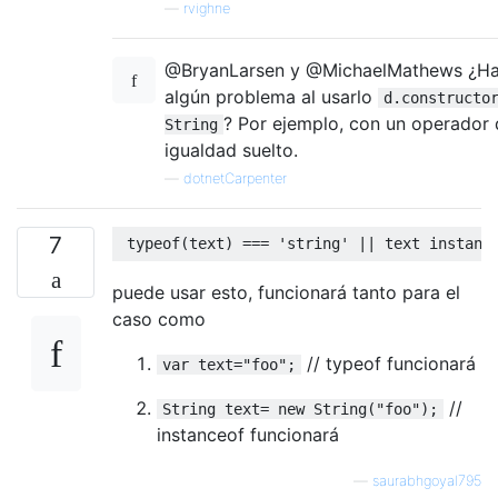
—
rvighne
@BryanLarsen y @MichaelMathews ¿H
algún problema al usarlo
d.constructo
? Por ejemplo, con un operador
String
igualdad suelto.
—
dotnetCarpenter
7
typeof
(
text
)
===
'string'
||
 text 
instanc
puede usar esto, funcionará tanto para el
caso como
// typeof funcionará
var text="foo";
//
String text= new String("foo");
instanceof funcionará
—
saurabhgoyal795