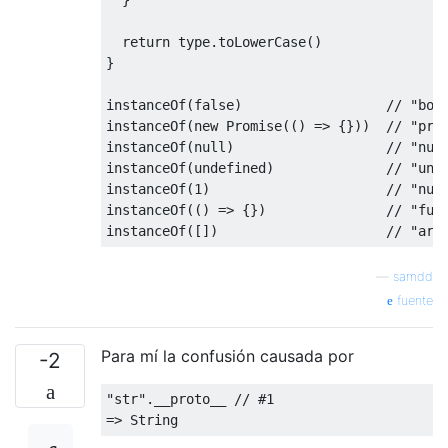
return
 type
.
toLowerCase
()
}
instanceOf
(
false
)
// "boo
instanceOf
(
new
Promise
(()
=>
{}))
// "pro
instanceOf
(
null
)
// "nul
instanceOf
(
undefined
)
// "und
instanceOf
(
1
)
// "num
instanceOf
(()
=>
{})
// "fun
instanceOf
([])
// "arr
—
samdd
fuente
Para mí la confusión causada por
-2
"str"
.
__proto__ 
// #1
=>
String