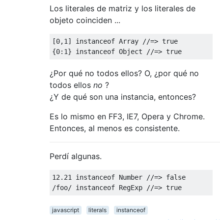
Los literales de matriz y los literales de
objeto coinciden ...
[
0
,
1
]
instanceof
Array
//=> true
{
0
:
1
}
instanceof
Object
//=> true
¿Por qué no todos ellos? O, ¿por qué no
todos ellos
no
?
¿Y de qué son una instancia, entonces?
Es lo mismo en FF3, IE7, Opera y Chrome.
Entonces, al menos es consistente.
Perdí algunas.
12.21
instanceof
Number
//=> false
/
foo
/
instanceof
RegExp
//=> true
javascript
literals
instanceof