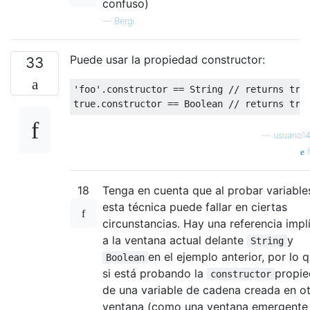
confuso)
—
Bergi
Puede usar la propiedad constructor:
33
'foo'
.
constructor
==
String
// returns tru
true
.
constructor
==
Boolean
// returns tru
—
usuario1
f
18
Tenga en cuenta que al probar variable
esta técnica puede fallar en ciertas
circunstancias. Hay una referencia implí
a la ventana actual delante
y
String
en el ejemplo anterior, por lo 
Boolean
si está probando la
propi
constructor
de una variable de cadena creada en o
ventana (como una ventana emergente