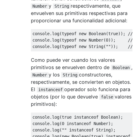
y
respectivamente, que
Number
String
envuelven sus primitivas respectivas para
proporcionar una funcionalidad adicional:
console
.
log
(
typeof
new
Boolean
(
true
));
// 
console
.
log
(
typeof
new
Number
(
0
));
// 
console
.
log
(
typeof
new
String
(
""
));
// 
Como puede ver cuando los valores
primitivos se envuelven dentro de
,
Boolean
y los
constructores,
Number
String
respectivamente, se convierten en objetos.
El
operador solo funciona para
instanceof
objetos (por lo que devuelve
valores
false
primitivos):
console
.
log
(
true
instanceof
Boolean
);
console
.
log
(
0
instanceof
Number
);
console
.
log
(
""
instanceof
String
);
console
.
log
(
new
Boolean
(
true
)
instanceof
B