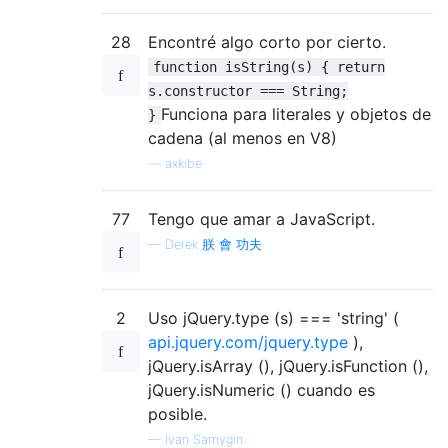
28
Encontré algo corto por cierto.
function isString(s) { return
s.constructor === String;
Funciona para literales y objetos de
}
cadena (al menos en V8)
—
axkibe
77
Tengo que amar a JavaScript.
—
Derek 朕 會 功夫
2
Uso jQuery.type (s) === 'string' (
api.jquery.com/jquery.type
),
jQuery.isArray (), jQuery.isFunction (),
jQuery.isNumeric () cuando es
posible.
—
Ivan Samygin