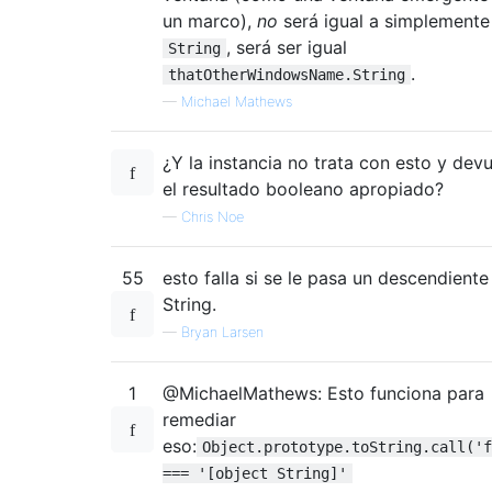
un marco),
no
será igual a simplemente
, será ser igual
String
.
thatOtherWindowsName.String
—
Michael Mathews
¿Y la instancia no trata con esto y dev
el resultado booleano apropiado?
—
Chris Noe
55
esto falla si se le pasa un descendiente
String.
—
Bryan Larsen
1
@MichaelMathews: Esto funciona para
remediar
eso:
Object.prototype.toString.call('f
=== '[object String]'