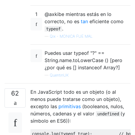
1
@axkibe mientras estás en lo
correcto, no es
tan
eficiente como
.
typeof
—
Qix - MONICA FUE MAL
Puedes usar typeof "?" ==
String.name.toLowerCase () [pero
¿por qué es [] instanceof Array?]
—
QuentinUK
En JavaScript todo es un objeto (o al
62
menos puede tratarse como un objeto),
excepto las
primitivas
(booleanos, nulos,
números, cadenas y el valor
(y
undefined
símbolo en ES6)):
console
.
log
(
typeof
true
);
// boo