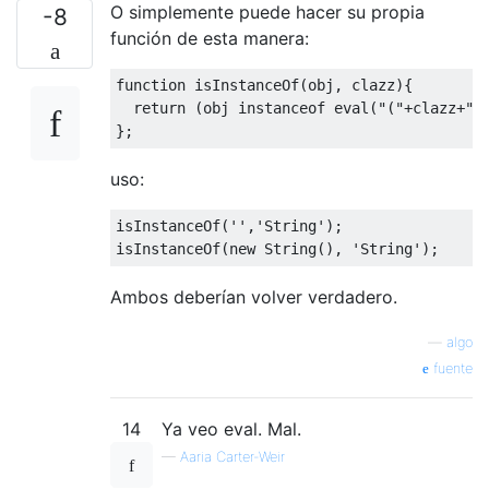
O simplemente puede hacer su propia
-8
función de esta manera:
function
 isInstanceOf
(
obj
,
 clazz
){
return
(
obj 
instanceof
eval
(
"("
+
clazz
+
")
};
uso:
isInstanceOf
(
''
,
'String'
);
isInstanceOf
(
new
String
(),
'String'
);
Ambos deberían volver verdadero.
—
algo
fuente
14
Ya veo eval. Mal.
—
Aaria Carter-Weir