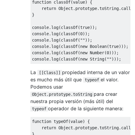
function
 classOf
(
value
)
{
return
Object
.
prototype
.
toString
.
call
(
}
console
.
log
(
classOf
(
true
));
/
console
.
log
(
classOf
(
0
));
/
console
.
log
(
classOf
(
""
));
/
console
.
log
(
classOf
(
new
Boolean
(
true
)));
/
console
.
log
(
classOf
(
new
Number
(
0
)));
/
console
.
log
(
classOf
(
new
String
(
""
)));
/
La
propiedad interna de un valor
[[Class]]
es mucho más útil que
el valor.
typeof
Podemos usar
para crear
Object.prototype.toString
nuestra propia versión (más útil) del
operador de la siguiente manera:
typeof
function
 typeOf
(
value
)
{
return
Object
.
prototype
.
toString
.
call
(
}