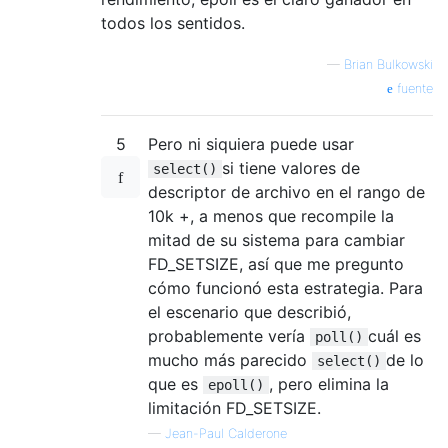
todos los sentidos.
—
Brian Bulkowski
fuente
5
Pero ni siquiera puede usar
si tiene valores de
select()
descriptor de archivo en el rango de
10k +, a menos que recompile la
mitad de su sistema para cambiar
FD_SETSIZE, así que me pregunto
cómo funcionó esta estrategia. Para
el escenario que describió,
probablemente vería
cuál es
poll()
mucho más parecido
de lo
select()
que es
, pero elimina la
epoll()
limitación FD_SETSIZE.
—
Jean-Paul Calderone