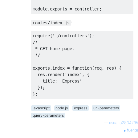
module
.
exports 
=
 controller
;
:
routes/index.js
require
(
'./controllers'
);
/*

 * GET home page.

 */
exports
.
index 
=
function
(
req
,
 res
)
{
  res
.
render
(
'index'
,
{
    title
:
'Express'
});
};
javascript
node.js
express
url-parameters
query-parameters
—
usuario2834795
fuente