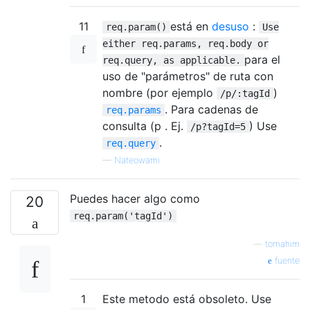
11
está en
desuso
:
req.param()
Use
either req.params, req.body or
para el
req.query, as applicable.
uso de "parámetros" de ruta con
nombre (por ejemplo
)
/p/:tagId
. Para cadenas de
req.params
consulta (p . Ej.
) Use
/p?tagId=5
.
req.query
—
Nateowami
Puedes hacer algo como
20
req.param('tagId')
—
tomahim
fuente
1
Este metodo está obsoleto. Use