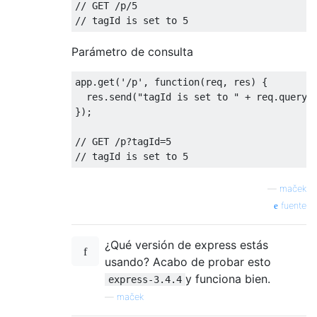
// GET /p/5
// tagId is set to 5
Parámetro de consulta
app
.
get
(
'/p'
,
function
(
req
,
 res
)
{
  res
.
send
(
"tagId is set to "
+
 req
.
query
(
});
// GET /p?tagId=5
// tagId is set to 5
—
maček
fuente
¿Qué versión de express estás
usando? Acabo de probar esto
y funciona bien.
express-3.4.4
—
maček