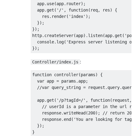
  app
.
use
(
app
.
router
);
  app
.
get
(
'/'
,
function
(
req
,
 res
)
{
    res
.
render
(
'index'
);
});
});
http
.
createServer
(
app
).
listen
(
app
.
get
(
'por
  console
.
log
(
'Express server listening on
});
:
Controller/index.js
function
 controller
(
params
)
{
var
 app 
=
 params
.
app
;
//var query_string = request.query.query
  app
.
get
(
'/p?tagId=/'
,
function
(
request
,
 
// userId is a parameter in the url re
    response
.
writeHead
(
200
);
// return 200
    response
.
end
(
'You are looking for tagI
});
}