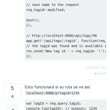
// save name to the request
req
.
tagid
=
 modified
;
next
();
});
// http://localhost:8080/api/tags/98
app
.
get
(
'/api/tags/:tagid'
,
function
(
req
,
 
// the tagid was found and is available in
res
.
send
(
'New tag id '
+
 req
.
tagid
+
'!'
);
});
—
Malatesh Patil
fuente
Esto funcionará si su ruta se ve así:
5
localhost:8888/p?tagid=1234
var
 tagId 
=
 req
.
query
.
tagid
;
console
.
log
(
tagId
);
// outputs: 1234