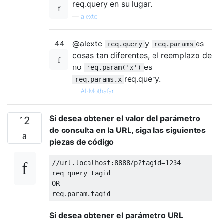
req.query en su lugar.
—
alextc
44
@alextc
y
es
req.query
req.params
cosas tan diferentes, el reemplazo de
no
es
req.param('x')
req.query.
req.params.x
—
Al-Mothafar
Si desea obtener el valor del parámetro
12
de consulta en la URL, siga las siguientes
piezas de código
//url.localhost:8888/p?tagid=1234
req
.
query
.
tagid

OR

req
.
param
.
tagid
Si desea obtener el parámetro URL