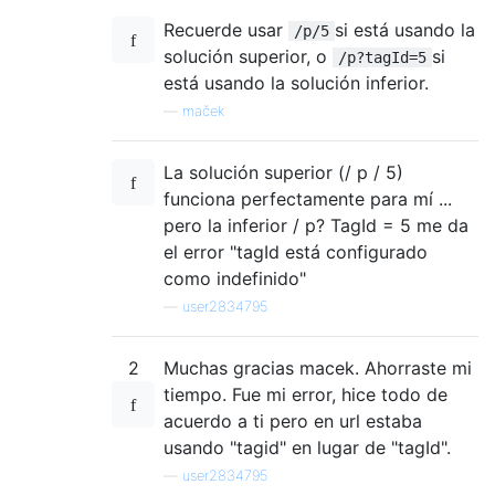
Recuerde usar
si está usando la
/p/5
solución superior, o
si
/p?tagId=5
está usando la solución inferior.
—
maček
La solución superior (/ p / 5)
funciona perfectamente para mí ...
pero la inferior / p? TagId = 5 me da
el error "tagId está configurado
como indefinido"
—
user2834795
2
Muchas gracias macek. Ahorraste mi
tiempo. Fue mi error, hice todo de
acuerdo a ti pero en url estaba
usando "tagid" en lugar de "tagId".
—
user2834795