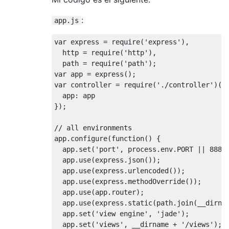
:
app.js
var
 express 
=
 require
(
'express'
),
  http 
=
 require
(
'http'
),
  path 
=
 require
(
'path'
);
var
 app 
=
 express
();
var
 controller 
=
 require
(
'./controller'
)({
  app
:
});
// all environments
app
.
configure
(
function
()
{
  app
.
set
(
'port'
,
 process
.
env
.
PORT 
||
8888
  app
.
use
(
express
.
json
());
  app
.
use
(
express
.
urlencoded
());
  app
.
use
(
express
.
methodOverride
());
  app
.
use
(
app
.
router
);
  app
.
use
(
express
.
static
(
path
.
join
(
__dirna
  app
.
set
(
'view engine'
,
'jade'
);
  app
.
set
(
'views'
,
 __dirname 
+
'/views'
);