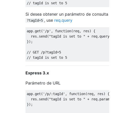
// tagId is set to 5
Si desea obtener un parámetro de consulta
, use
req.query
?tagId=5
app
.
get
(
'/p'
,
function
(
req
,
 res
)
{
  res
.
send
(
"tagId is set to "
+
 req
.
query
.
});
// GET /p?tagId=5
// tagId is set to 5
Express 3.x
Parámetro de URL
app
.
get
(
'/p/:tagId'
,
function
(
req
,
 res
)
{
  res
.
send
(
"tagId is set to "
+
 req
.
param
(
});