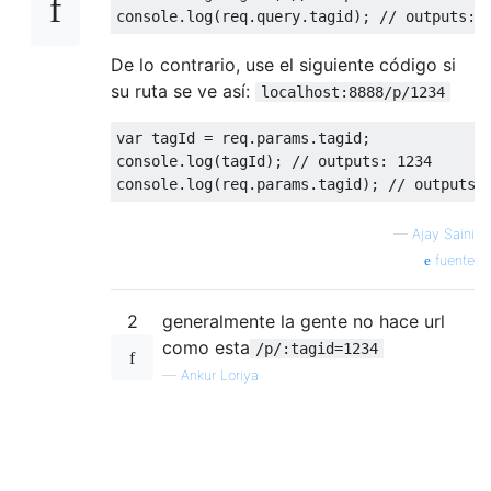
console
.
log
(
req
.
query
.
tagid
);
// outputs: 
De lo contrario, use el siguiente código si
su ruta se ve así:
localhost:8888/p/1234
var
 tagId 
=
 req
.
params
.
tagid
;
console
.
log
(
tagId
);
// outputs: 1234
console
.
log
(
req
.
params
.
tagid
);
// outputs:
—
Ajay Saini
fuente
2
generalmente la gente no hace url
como esta
/p/:tagid=1234
—
Ankur Loriya