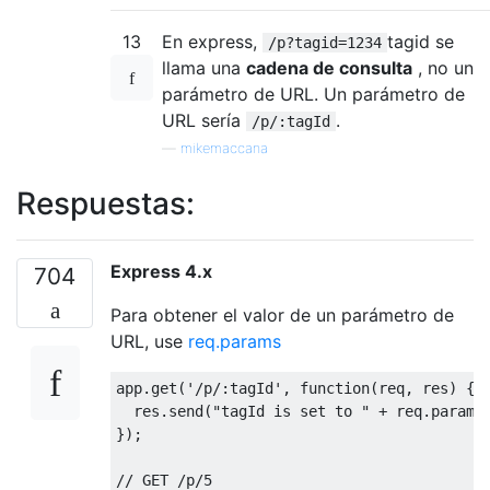
13
En express,
tagid se
/p?tagid=1234
llama una
cadena de consulta
, no un
parámetro de URL. Un parámetro de
URL sería
.
/p/:tagId
—
mikemaccana
Respuestas:
Express 4.x
704
Para obtener el valor de un parámetro de
URL, use
req.params
app
.
get
(
'/p/:tagId'
,
function
(
req
,
 res
)
{
  res
.
send
(
"tagId is set to "
+
 req
.
params
});
// GET /p/5