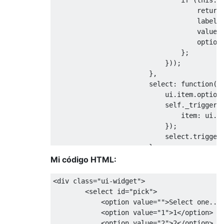
return
                                    label
:
value
:
                                    option
};
}));
},
select
:
function
(
e
                            ui
.
item
.
option
self
.
_trigger
(
                                item
:
 ui
.
i
});
select
.
trigger
},
                        change
:
function
(
e
Mi código HTML:
if
(!
ui
.
item
)
var
 matche
<div
class
=
"ui-widget"
>
                                valid 
=
fa
<select
id
=
"pick"
>
select
.
chi
<option
value
=
""
>
Select one...
if
(
$
(
<option
value
=
"1"
>
1
</option>
th
<option
value
=
"2"
>
2
</option>