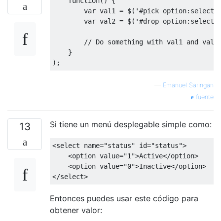
function
()
{
});
var
 val1 
=
 $
(
'#pick option:selecte
            $
(
"#toggle"
).
click
(
function
()
var
 val2 
=
 $
(
'#drop option:selecte
                $
(
"#drop"
).
toggle
();
});
// Do something with val1 and val2
            $
(
"#drop"
).
change
(
function
()
{
}
var
end
=
this
.
value
;
);
});
});
—
Emanuel Saringan
fuente
Si tiene un menú desplegable simple como:
13
<select
name
=
"status"
id
=
"status"
>
<option
value
=
"1"
>
Active
</option>
<option
value
=
"0"
>
Inactive
</option>
</select>
Entonces puedes usar este código para
obtener valor: