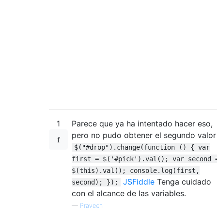
},
                        text
:
false
}).
removeClass
(
"ui-cor
// close if alread
if
(
input
.
autocomp
                            input
.
autocomp
return
;
}
// pass empty stri
                        input
.
autocomplete
                        input
.
focus
();
1
Parece que ya ha intentado hacer eso,
});
pero no pudo obtener el segundo valor
},
$("#drop").change(function () { var
                destroy
:
function
()
{
first = $('#pick').val(); var second 
this
.
input
.
remove
();
$(this).val(); console.log(first,
this
.
button
.
remove
();
JSFiddle
Tenga cuidado
second); });
this
.
element
.
show
();
con el alcance de las variables.
                    $
.
Widget
.
prototype
.
des
—
Praveen
}
});