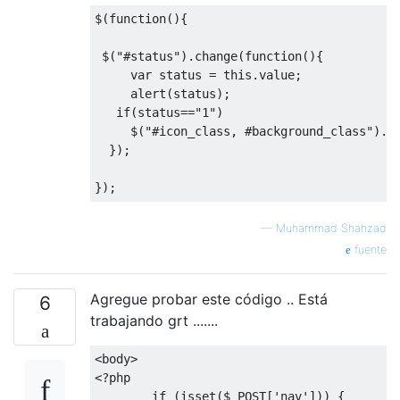
$
(
function
(){
 $
(
"#status"
).
change
(
function
(){
var
 status 
=
this
.
value
;
     alert
(
status
);
if
(
status
==
"1"
)
     $
(
"#icon_class, #background_class"
).
h
});
});
—
Muhammad Shahzad
fuente
Agregue probar este código .. Está
6
trabajando grt .......
<
body
>
<?
php

if
(
isset
(
$_POST
[
'nav'
]))
{