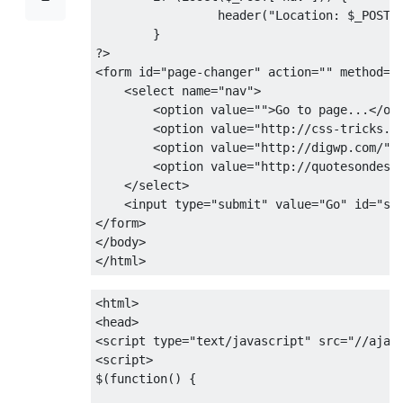
		 header
(
"Location: $_POST[
}
?>
<
form id
=
"page-changer"
 action
=
""
 method
=
"
<
select name
=
"nav"
>
<
option value
=
""
>
Go
 to page
...</
op
<
option value
=
"http://css-tricks.c
<
option value
=
"http://digwp.com/"
>
<
option value
=
"http://quotesondesi
</
select
>
<
input type
=
"submit"
 value
=
"Go"
 id
=
"su
</
form
>
</
body
>
</
html
>
<html>
<head>
<script
type
=
"text/javascript"
src
=
"//ajax
<script>
$
(
function
()
{