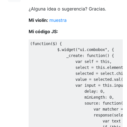
¿Alguna idea o sugerencia? Gracias.
Mi violín:
muestra
Mi código JS:
(
function
(
$
)
{
            $
.
widget
(
"ui.combobox"
,
{
                _create
:
function
()
{
var
self
=
this
,
select
=
this
.
element
.
                    selected 
=
select
.
chil
value
=
 selected
.
val
()
var
 input 
=
this
.
input
                        delay
:
0
,
                        minLength
:
0
,
                        source
:
function
(
r
var
 matcher 
=
                            response
(
selec
var
 text 
=
if
(
this
.
v