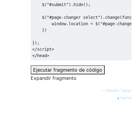
    $
(
"#submit"
).
hide
();
    $
(
"#page-changer select"
).
change
(
funct
        window
.
location 
=
 $
(
"#page-changer
})
});
</script>
</head>
Ejecutar fragmento de código
Expandir fragmento
—
Randhir Yadav
fuente