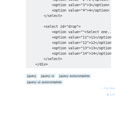
re
<option
value
=
"3"
>
3
</option>
}
<option
value
=
"4"
>
4
</option>
});
</select>
if
(!
valid
// rem
<select
id
=
"drop"
>
                                    $
(
this
<option
value
=
""
>
Select one...
select
<option
value
=
"11"
>
11
</option>
                                    input
.
<option
value
=
"12"
>
12
</option>
return
<option
value
=
"13"
>
13
</option>
}
<option
value
=
"14"
>
14
</option>
}
</select>
}
</div>
}).
addClass
(
"ui-widget
jquery
jquery-ui
jquery-autocomplete
                    input
.
data
(
"autocomple
jquery-ui-autocomplete
return
 $
(
"<li></li
—
Rajnika
};
fue
this
.
button 
=
 $
(
"<butt
                        icons
:
{
                            primary
:
"ui-i