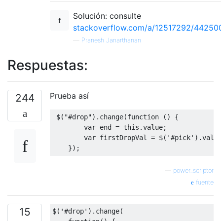
})(
jQuery
);
Solución: consulte
stackoverflow.com/a/12517292/44250
        $
(
function
()
{
—
Pranesh Janarthanan
/*start point value*/
            $
(
"#pick"
).
combobox
({
Respuestas:
                change
:
function
()
{
                    alert
(
"changed"
);
}
});
Prueba así
244
            $
(
"#toggle"
).
click
(
function
()
                $
(
"#pick"
).
toggle
();
 $
(
"#drop"
).
change
(
function
()
{
});
var
end
=
this
.
value
;
            $
(
"#pick"
).
change
(
function
()
{
var
 firstDropVal 
=
 $
(
'#pick'
).
val
(
var
 start 
=
this
.
value
;
});
});
—
power_scriptor
/*end point value*/
fuente
            $
(
"#drop"
).
combobox
({
                change
:
function
()
{
                    alert
(
"changed"
);
15
$
(
'#drop'
).
change
(
}