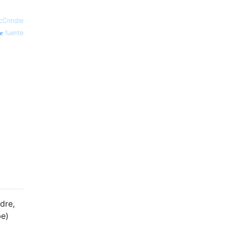
cCrindle
fuente
dre,
be)