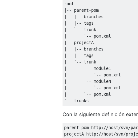
|--
 parent
-
|
|--
|
|--
|
`-- trunk

|       `
--
 pom
.
|--
|
|--
|
|--
|
`-- trunk

|       |-- module1

|       |   `
--
 pom
.
|
|--
|
|
`-- pom.xml

|       `
--
 pom
.
`-- trunks
Con la siguiente definición exter
parent
-
pom http
:
//host/svn/par
projectA http
:
//host/svn/proje