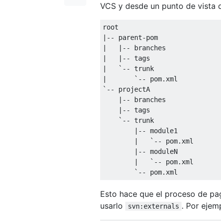
VCS y desde un punto de vista 
|--
 parent
-
|
|--
|
|--
|
`-- trunk

|       `
--
 pom
.
`-- projectA

    |-- branches

    |-- tags

    `
--
 trunk

|--
 module1

|
`-- pom.xml

        |-- moduleN

        |   `
--
 pom
.
xml

`-- pom.xml
Esto hace que el proceso de pa
usarlo
. Por ejem
svn:externals