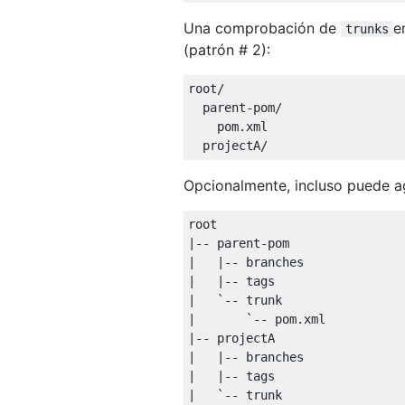
Una comprobación de
e
trunks
(patrón # 2):
root
/
  parent
-
pom
/
    pom
.
xml

  projectA
/
Opcionalmente, incluso puede 
|--
 parent
-
|
|--
|
|--
|
`-- trunk

|       `
--
 pom
.
|--
|
|--
|
|--
|
`-- trunk
