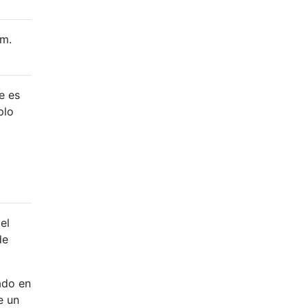
om.
e es
plo
el
de
ado en
e un