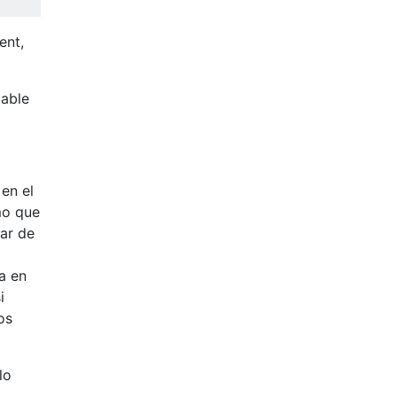
ent,
lable
en el
mo que
ar de
a en
i
os
lo