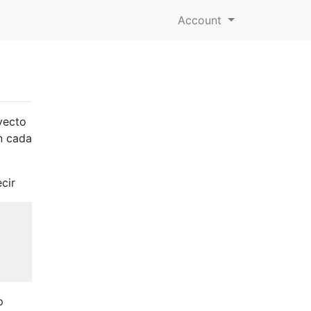
Account
yecto
n cada
cir
p