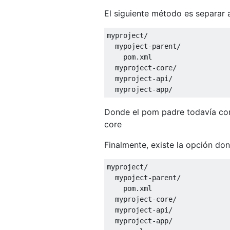
El siguiente método es separar 
myproject
/
  mypoject
-
parent
/
    pom
.
xml

  myproject
-
core
/
  myproject
-
api
/
  myproject
-
app
/
Donde el pom padre todavía cont
core
Finalmente, existe la opción do
myproject
/
  mypoject
-
parent
/
    pom
.
xml

  myproject
-
core
/
  myproject
-
api
/
  myproject
-
app
/