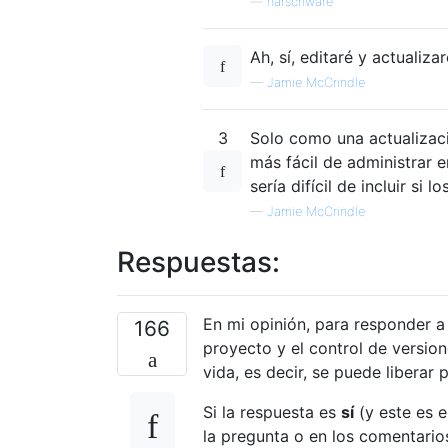
—
harschware
Ah, sí, editaré y actuali
—
Jamie McCrindle
3
Solo como una actualizac
más fácil de administrar e
sería difícil de incluir s
—
Jamie McCrindle
Respuestas:
En mi opinión, para responder a
166
proyecto y el control de version
vida, es decir, se puede liberar
Si la respuesta es
sí
(y este es 
la pregunta o en los comentari