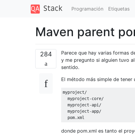
Programación
Etiquetas
Maven parent po
Parece que hay varias formas d
284
y me pregunto si alguien tuvo a
sentido.
El método más simple de tener u
myproject
/
  myproject
-
core
/
  myproject
-
api
/
  myproject
-
app
/
  pom
.
xml
donde pom.xml es tanto el proy