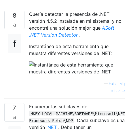
Quería detectar la presencia de .NET
8
versión 4.5.2 instalada en mi sistema, y ​​no
encontré una solución mejor que
ASoft
.NET Version Detector
.
Instantánea de esta herramienta que
muestra diferentes versiones de .NET:
—
Faisal Mq
fuente
Enumerar las subclaves de
7
HKEY_LOCAL_MACHINE\SOFTWARE\Microsoft\NET
. Cada subclave es una
Framework Setup\NDP
versión
.NET
. Debe tener un