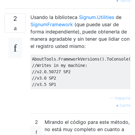
fuente
$v4Directory = "
hklm
:
\SOFTWARE\Microsoft\N
if(Test-Path $v4Directory)

Usando la biblioteca
Signum.Utilities
de
2
{

SignumFramework
(que puede usar de
    $v4 = Get-Item $v4Directory

forma independiente), puede obtenerla de
    $version = Get-KeyPropertyValue $v4 Rel
manera agradable y sin tener que lidiar con
    switch($version){

        378389 {"
.
NET 
Framework
4.5
"; break
el registro usted mismo:
        378675 {"
.
NET 
Framework
4.5
.
1
 inst
        378758 {"
.
NET 
Framework
4.5
.
1
 inst
AboutTools
.
FrameworkVersions
().
ToConsole
()
        379893 {"
.
NET 
Framework
4.5
.
2
"; bre
//Writes in my machine:
        { 393295, 393297 -contains $_} {"
.
//v2.0.50727 SP2
        { 394254, 394271 -contains $_} {"
.
//v3.0 SP2
        { 394802, 394806 -contains $_} {"
.
//v3.5 SP1
    }

}
—
mapache
fuente
2
Mirando el código para este método,
no está muy completo en cuanto a