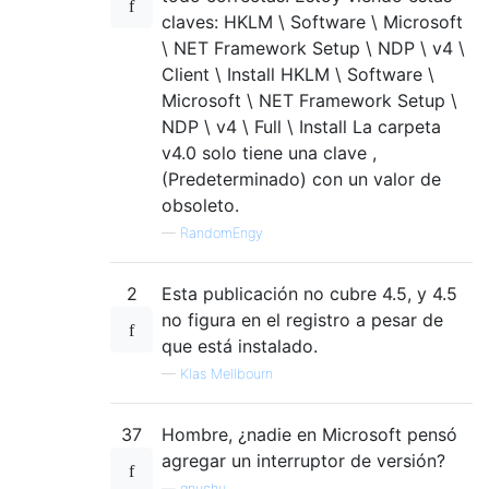
claves: HKLM \ Software \ Microsoft
\ NET Framework Setup \ NDP \ v4 \
Client \ Install HKLM \ Software \
Microsoft \ NET Framework Setup \
NDP \ v4 \ Full \ Install La carpeta
v4.0 solo tiene una clave ,
(Predeterminado) con un valor de
obsoleto.
—
RandomEngy
2
Esta publicación no cubre 4.5, y 4.5
no figura en el registro a pesar de
que está instalado.
—
Klas Mellbourn
37
Hombre, ¿nadie en Microsoft pensó
agregar un interruptor de versión?
—
gnuchu