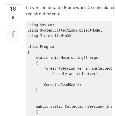
La versión beta de Framework 4 se instala en
16
registro diferente.
using
System
;
using
System
.
Collections
.
ObjectModel
;
using
Microsoft
.
Win32
;
class
Program
{
static
void
Main
(
string
[]
 args
)
{
foreach
(
Version
 ver 
in
InstalledDo
Console
.
WriteLine
(
ver
);
Console
.
ReadKey
();
}
public
static
Collection
<
Version
>
Inst
{