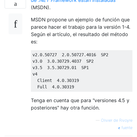
de .NET Framework están instaladas
(MSDN).
MSDN propone un ejemplo de función que
parece hacer el trabajo para la versión 1-4.
Según el artículo, el resultado del método
es:
v2
.
0.50727
2.0
.
50727.4016
  SP2

v3
.
0
3.0
.
30729.4037
  SP2

v3
.
5
3.5
.
30729.01
  SP1

v4

Client
4.0
.
30319
Full
4.0
.
30319
Tenga en cuenta que para "versiones 4.5 y
posteriores" hay otra función.
—
Olivier de Rivoyre
fuente