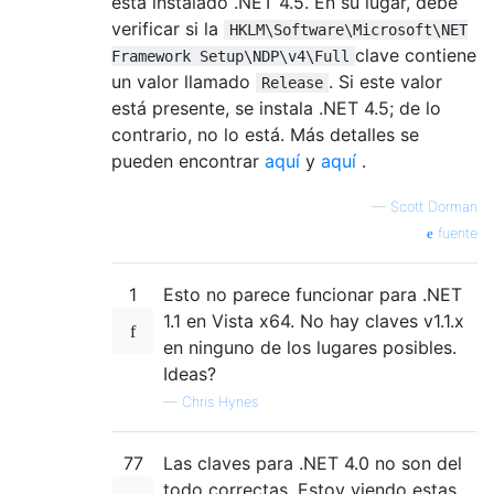
está instalado .NET 4.5. En su lugar, debe
verificar si la
HKLM\Software\Microsoft\NET
clave contiene
Framework Setup\NDP\v4\Full
un valor llamado
. Si este valor
Release
está presente, se instala .NET 4.5; de lo
contrario, no lo está. Más detalles se
pueden encontrar
aquí
y
aquí
.
—
Scott Dorman
fuente
1
Esto no parece funcionar para .NET
1.1 en Vista x64. No hay claves v1.1.x
en ninguno de los lugares posibles.
Ideas?
—
Chris Hynes
77
Las claves para .NET 4.0 no son del
todo correctas. Estoy viendo estas