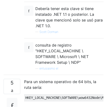
Debería tener esta clave si tiene
instalado .NET 1.1 o posterior. La
clave que mencionó solo se usó para
.NET 1.0.
—
Scott Dorman
consulta de registro
"HKEY_LOCAL_MACHINE \
SOFTWARE \ Microsoft \ NET
Framework Setup \ NDP"
—
entusiasmo el
Para un sistema operativo de 64 bits, la
5
ruta sería:
HKEY_LOCAL_MACHINE\SOFTWARE\wow6432Node\Mi