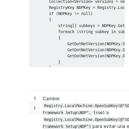
Collection
<
Version
>
 versions 
=
new
RegistryKey
NDPKey
=
Registry
.
Loca
if
(
NDPKey
!=
null
)
{
string
[]
 subkeys 
=
NDPKey
.
GetS
foreach
(
string
 subkey 
in
 subk
{
GetDotNetVersion
(
NDPKey
.
Op
GetDotNetVersion
(
NDPKey
.
Op
GetDotNetVersion
(
NDPKey
.
Op
}
}
return
 versions
;
}
private
static
void
GetDotNetVersion
(
R
1
Cambie
{
if
(
parentKey 
!=
null
)
Registry.LocalMachine.OpenSubKey(@"S
{
a
Framework Setup\NDP", true)
string
 installed 
=
Convert
.
ToS
Registry.LocalMachine.OpenSubKey(@"S
if
(
installed 
==
"1"
)
para evitar una 
Framework Setup\NDP")
{