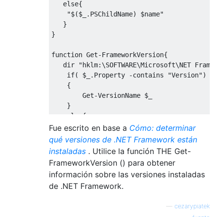
else
{
"$($_.PSChildName) $name"
}
}
function
Get
-
FrameworkVersion
{
   dir 
"hklm:\SOFTWARE\Microsoft\NET Frame
    if( $_.Property -contains "
Version
")

    {

        Get-VersionName $_

    }

    else{

        $parent = $_

Fue escrito en base a
Cómo: determinar
        Get-ChildItem $_.PSPath |%{

qué versiones de .NET Framework están
            $versionName = Get-VersionName 
instaladas
. Utilice la función THE Get-
            "
$
(
$parent
.
PSChildName
)
 $versi
FrameworkVersion () para obtener
            }

información sobre las versiones instaladas
        }

de .NET Framework.
    }

}

—
cezarypiatek