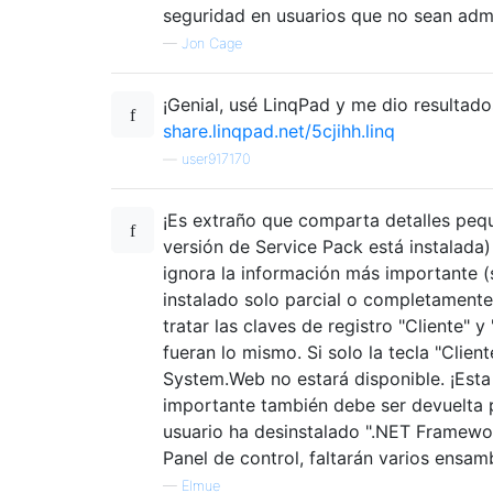
seguridad en usuarios que no sean admi
string
 version 
=
Convert
.
T
—
Jon Cage
if
(
string
.
IsNullOrEmpty
(
v
{
if
(
subVersionName
.
Sta
¡Genial, usé LinqPad y me dio resultado
                        version 
=
 subVersi
share.linqpad.net/5cjihh.linq
else
                        version 
—
user917170
=
 subVersi
}
¡Es extraño que comparta detalles pe
Version
 ver 
=
new
Version
(
versión de Service Pack está instalada
ignora la información más importante (
if
(!
versions
.
Contains
(
ver
instalado solo parcial o completamente
                    versions
.
Add
(
ver
);
}
tratar las claves de registro "Cliente" 
}
fueran lo mismo. Si solo la tecla "Client
}
System.Web no estará disponible. ¡Esta
}
importante también debe ser devuelta p
usuario ha desinstalado ".NET Framewo
Panel de control, faltarán varios ensamb
—
Elmue