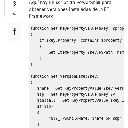
Aquí hay un script de PowerShell para
3
obtener versiones instaladas de .NET
Framework
function
Get
-
KeyPropertyValue
(
$key
,
 $prope
{
if
(
$key
.
Property
-
contains $property
)
{
Get
-
ItemProperty
 $key
.
PSPath
-
name
}
}
function
Get
-
VersionName
(
$key
)
{
   $name 
=
Get
-
KeyPropertyValue
 $key 
Versi
   $sp 
=
Get
-
KeyPropertyValue
 $key SP

   $install 
=
Get
-
KeyPropertyValue
 $key 
In
if
(
$sp
)
{
"$($_.PSChildName) $name SP $sp"
}