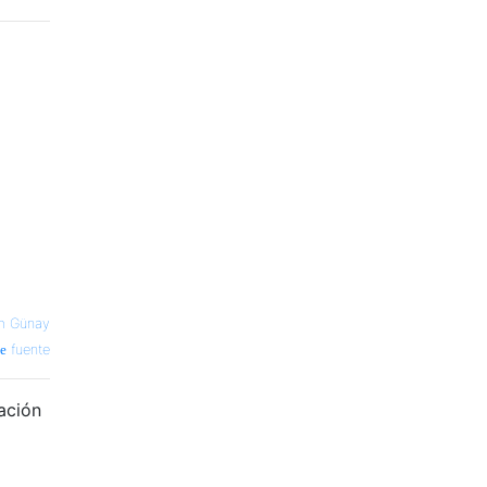
m Günay
fuente
ación