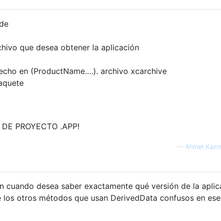
ode
chivo que desea obtener la aplicación
recho en (ProductName….). archivo xcarchive
paquete
 DE PROYECTO .APP!
—
Ahmet Kazi
ón cuando desea saber exactamente qué versión de la aplic
é los otros métodos que usan DerivedData confusos en ese