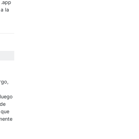
 .app
a la
rgo,
 luego
 de
 que
mente