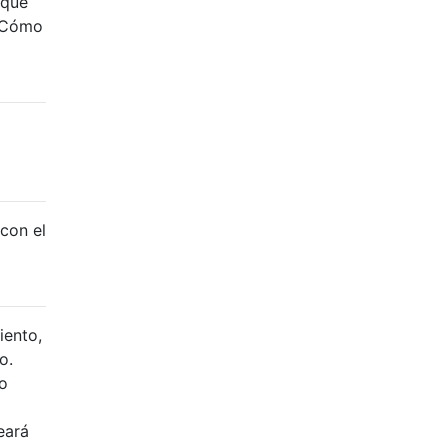
 que
 ¿Cómo
con el
iento,
o.
o
eará