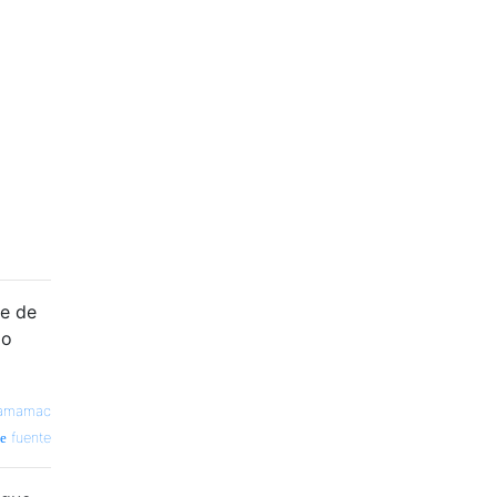
se de
No
iamamac
fuente