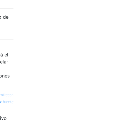
o de
á el
elar
iones
mikecsh
fuente
ivo