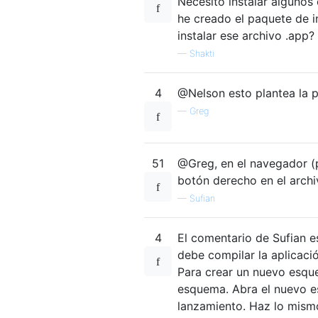
Necesito instalar alguno
he creado el paquete de i
instalar ese archivo .app
—
Shakti
4
@Nelson esto plantea la p
—
Greg
51
@Greg, en el navegador (p
botón derecho en el archiv
—
Sufian
4
El comentario de Sufian e
debe compilar la aplicac
Para crear un nuevo esqu
esquema. Abra el nuevo es
lanzamiento. Haz lo mismo