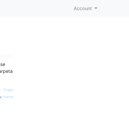
Account
use
arpeta
—
Shakti
fuente