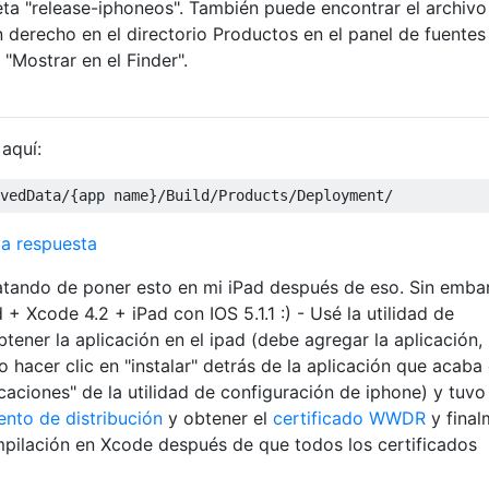
peta "release-iphoneos". También puede encontrar el archivo
 derecho en el directorio Productos en el panel de fuentes 
"Mostrar en el Finder".
aquí:
vedData
/{
app name
}/
Build
/
Products
/
Deployment
/
ta respuesta
tando de poner esto en mi iPad después de eso. Sin emba
 Xcode 4.2 + iPad con IOS 5.1.1 :) - Usé la utilidad de
tener la aplicación en el ipad (debe agregar la aplicación,
go hacer clic en "instalar" detrás de la aplicación que acaba
icaciones" de la utilidad de configuración de iphone) y tuvo
ento de distribución
y obtener el
certificado WWDR
y final
mpilación en Xcode después de que todos los certificados