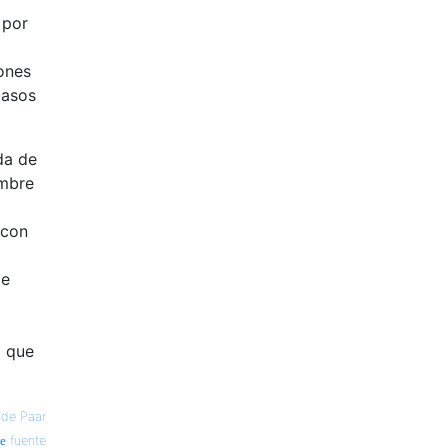
 por
iones
pasos
da de
ombre
 con
de
l que
 de Paar
fuente