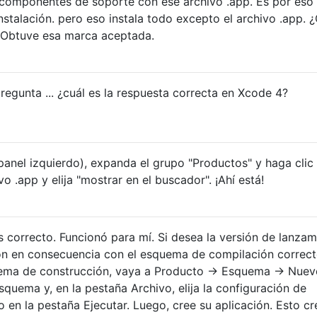
s componentes de soporte con ese archivo .app. Es por eso
nstalación. pero eso instala todo excepto el archivo .app.
? Obtuve esa marca aceptada.
regunta ... ¿cuál es la respuesta correcta en Xcode 4?
anel izquierdo), expanda el grupo "Productos" y haga clic 
o .app y elija "mostrar en el buscador". ¡Ahí está!
s correcto. Funcionó para mí. Si desea la versión de lanzam
ión en consecuencia con el esquema de compilación correct
ema de construcción, vaya a Producto -> Esquema -> Nuev
quema y, en la pestaña Archivo, elija la configuración de
 en la pestaña Ejecutar. Luego, cree su aplicación. Esto cr