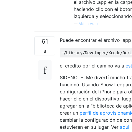
el archivo .app en la car
haciendo clic con el botón
izquierda y seleccionando 
—
Akilan Arasu
Puede encontrar el archivo .app 
61
~
/Library/
Developer
/
Xcode
/
Deri
el crédito por el camino va a
es
SIDENOTE: Me divertí mucho tra
funcionó. Usando Snow Leopard +
configuración del iPhone para ob
hacer clic en el dispositivo, lue
agregar en la "biblioteca de apl
crear un
perfil de aprovisionami
cambiar la configuración de co
estuvieran en su lugar. Ver
aqui