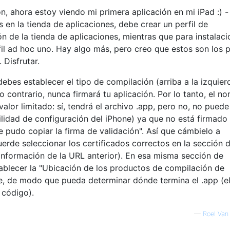
, ahora estoy viendo mi primera aplicación en mi iPad :) -
s en la tienda de aplicaciones, debe crear un perfil de
n de la tienda de aplicaciones, mientras que para instalac
il ad hoc uno. Hay algo más, pero creo que estos son los 
Disfrutar.
ebes establecer el tipo de compilación (arriba a la izquier
o contrario, nunca firmará tu aplicación. Por lo tanto, el n
 valor limitado: sí, tendrá el archivo .app, pero no, no puede
tilidad de configuración del iPhone) ya que no está firmado
e pudo copiar la firma de validación". Así que cámbielo a
uerde seleccionar los certificados correctos en la sección 
información de la URL anterior). En esa misma sección de
ablecer la "Ubicación de los productos de compilación de
nte, de modo que pueda determinar dónde termina el .app (e
 código).
—
Roel Van