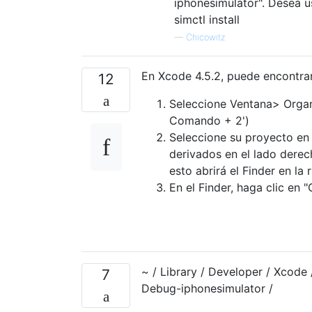
iphonesimulator". Desea us
simctl install
—
Chicowitz
En Xcode 4.5.2, puede encontrar
12
Seleccione Ventana> Organ
Comando + 2')
Seleccione su proyecto en 
derivados en el lado derech
esto abrirá el Finder en la r
En el Finder, haga clic en
~ / Library / Developer / Xcode 
7
Debug-iphonesimulator /