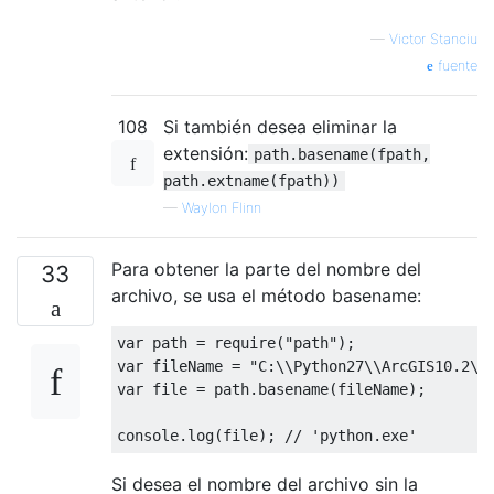
—
Victor Stanciu
fuente
108
Si también desea eliminar la
extensión:
path.basename(fpath,
path.extname(fpath))
—
Waylon Flinn
Para obtener la parte del nombre del
33
archivo, se usa el método basename:
var
 path 
=
 require
(
"path"
);
var
 fileName 
=
"C:\\Python27\\ArcGIS10.2\\
var
 file 
=
 path
.
basename
(
fileName
);
console
.
log
(
file
);
// 'python.exe'
Si desea el nombre del archivo sin la