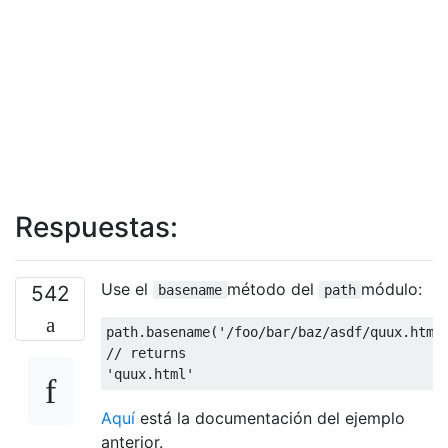
Respuestas:
Use el
método del
módulo:
542
basename
path
path
.
basename
(
'/foo/bar/baz/asdf/quux.html
// returns
'quux.html'
Aquí
está la documentación del ejemplo
anterior.