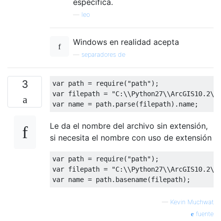
específica.
—
leo
Windows en realidad acepta
—
separadores de
3
var
 path 
=
 require
(
"path"
);
var
 filepath 
=
"C:\\Python27\\ArcGIS10.2\\
var
 name 
=
 path
.
parse
(
filepath
).
name
;
Le da el nombre del archivo sin extensión,
si necesita el nombre con uso de extensión
var
 path 
=
 require
(
"path"
);
var
 filepath 
=
"C:\\Python27\\ArcGIS10.2\\
var
 name 
=
 path
.
basename
(
filepath
);
—
Kevin Muchwat
fuente