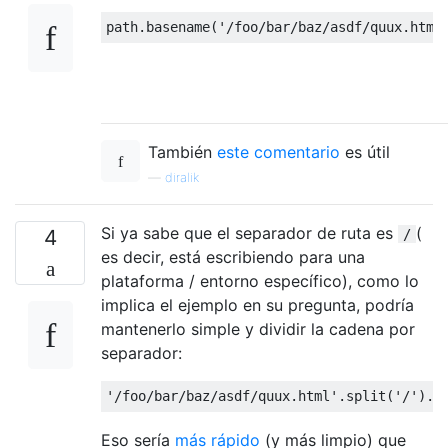
path
.
basename
(
'/foo/bar/baz/asdf/quux.html
También
este comentario
es útil
—
diralik
Si ya sabe que el separador de ruta es
(
4
/
es decir, está escribiendo para una
plataforma / entorno específico), como lo
implica el ejemplo en su pregunta, podría
mantenerlo simple y dividir la cadena por
separador:
'/foo/bar/baz/asdf/quux.html'
.
split
(
'/'
).
p
Eso sería
más rápido
(y más limpio) que