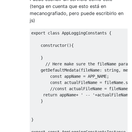
(tenga en cuenta que esto está en
mecanografiado, pero puede escribirlo en
js)
export
class
AppLoggingConstants
{
constructor
(){
}
// Here make sure the fileName param
    getDefaultMedata
(
fileName
:
 string
,
 met
const
 appName 
=
 APP_NAME
;
const
 actualFileName 
=
 fileName
.
su
//const actualFileName = fileName;
return
 appName
+
' -- '
+
actualFileName
}
}
export
const
AppLoggingConstantsInstance
=