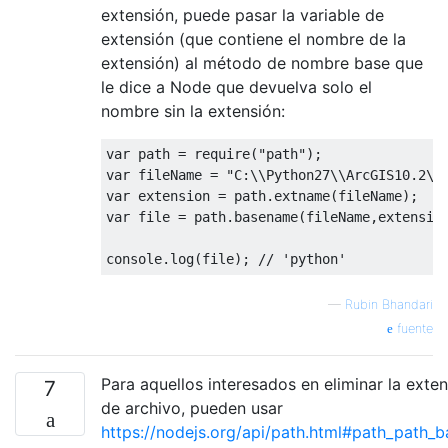
extensión, puede pasar la variable de
extensión (que contiene el nombre de la
extensión) al método de nombre base que
le dice a Node que devuelva solo el
nombre sin la extensión:
var
 path 
=
 require
(
"path"
);
var
 fileName 
=
"C:\\Python27\\ArcGIS10.2\\
var
 extension 
=
 path
.
extname
(
fileName
);
var
 file 
=
 path
.
basename
(
fileName
,
extensio
console
.
log
(
file
);
// 'python'
—
Rubin Bhandari
fuente
Para aquellos interesados ​​en eliminar la ext
7
de archivo, pueden usar
https://nodejs.org/api/path.html#path_path_