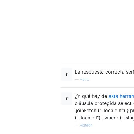
La respuesta correcta ser
—
Hace
¿Y qué hay de
esta herra
cláusula protegida select (
.joinFetch ("i.locale lf") }
("i.locale l"); .where ("l.slu
—
Vojtěch