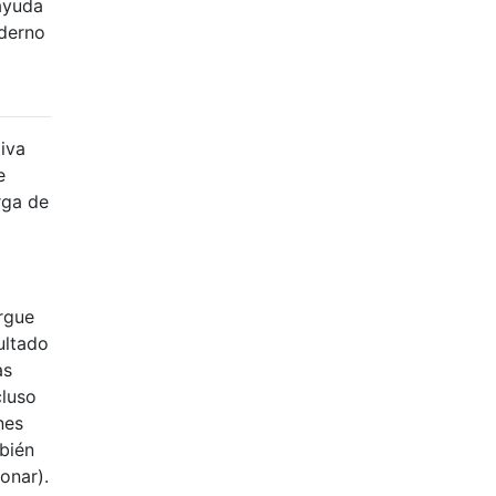
ayuda
oderno
iva
e
rga de
argue
ultado
as
cluso
nes
mbién
onar).