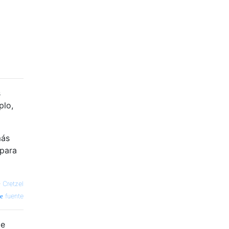
s
plo,
más
 para
—
Cretzel
fuente
de