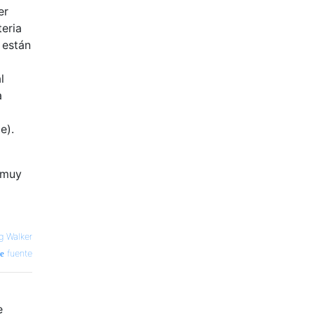
er
teria
 están
l
a
e).
 muy
g Walker
fuente
e