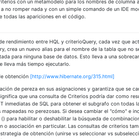
 criterios con un metamodelo para los nombres de columna 
ón a no romper nada y con un simple comando de un IDE m
 todas las apariciones en el código.
de rendimiento entre HQL y criterioQuery, cada vez que act
ry, crea un nuevo alias para el nombre de la tabla que no s
ultada para ninguna base de datos. Esto lleva a una sobreca
e lleva más tiempo ejecutarlo.
 de obtención
[http://www.hibernate.org/315.html]
uración de pereza en sus asignaciones y garantiza que se c
significa que una consulta de Criterios podría dar como res
CT inmediatas de SQL para obtener el subgrafo con todas l
s mapeadas no perezosas. Si desea cambiar el "cómo" e in
 () para habilitar o deshabilitar la búsqueda de combinacio
n o asociación en particular. Las consultas de criterios ta
strategia de obtención (unirse vs seleccionar vs subselecci