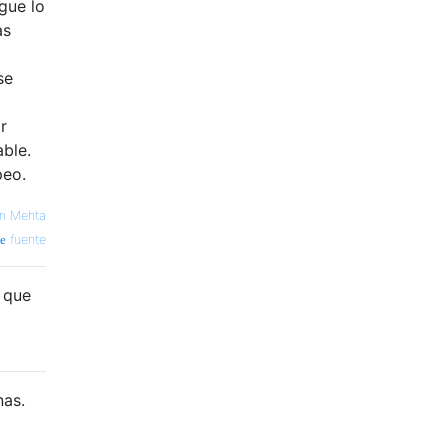
gue lo
as
se
r
ble.
peo.
un Mehta
fuente
 que
nas.