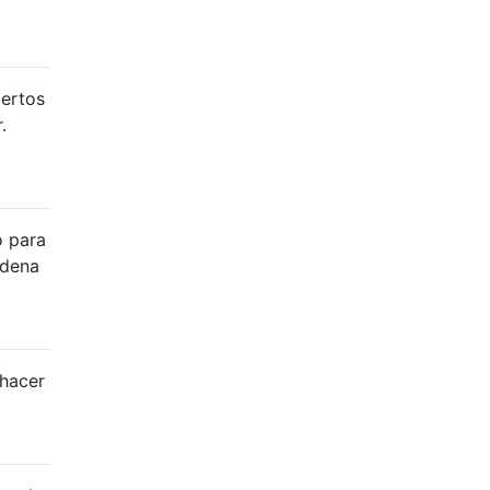
iertos
.
o para
adena
 hacer