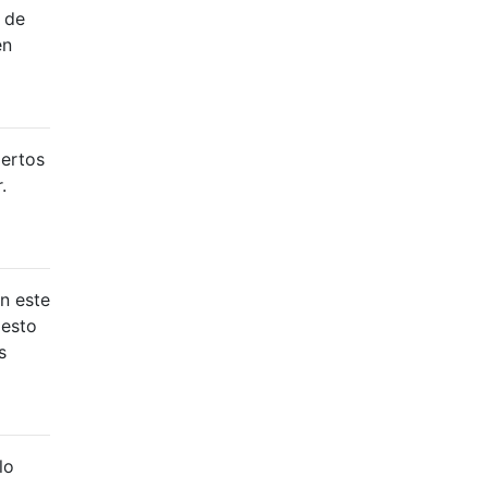
 de
en
iertos
.
n este
 esto
s
lo