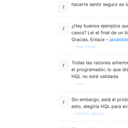
hacerte sentir seguro es l
¿Hay buenos ejemplos que 
casos? Leí el final de un 
Gracias. Enlace -
javalobb
—
Erran Morad
Todas las razones anterio
el programador, lo que di
HQL no está validada.
—
nuno
Sin embargo, está el prob
esto, elegiría HQL para ev
—
Anthony Webster