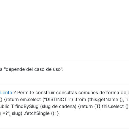
ía "depende del caso de uso".
mienta
? Permite construir consultas comunes de forma obje
) {return em.select ("DISTINCT i") .from (this.getName (), "i
 public T findBySlug (slug de cadena) {return (T) this.select ()
g =?", slug) .fetchSingle (); }