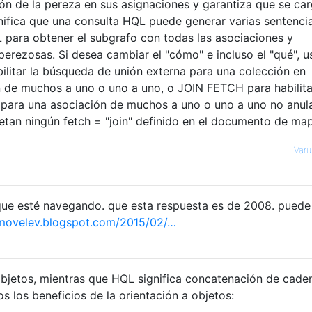
ón de la pereza en sus asignaciones y garantiza que se car
nifica que una consulta HQL puede generar varias sentenci
para obtener el subgrafo con todas las asociaciones y
rezosas. Si desea cambiar el "cómo" e incluso el "qué", u
litar la búsqueda de unión externa para una colección en
n de muchos a uno o uno a uno, o JOIN FETCH para habilita
 para una asociación de muchos a uno o uno a uno no anula
etan ningún fetch = "join" definido en el documento de ma
—
Var
 que esté navegando. que esta respuesta es de 2008. puede
movelev.blogspot.com/2015/02/…
 objetos, mientras que HQL significa concatenación de cade
os los beneficios de la orientación a objetos: