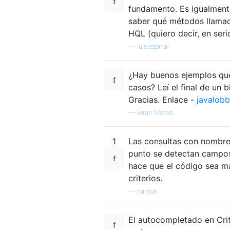
fundamento. Es igualmente
saber qué métodos llamad
HQL (quiero decir, en ser
—
luis.espinal
¿Hay buenos ejemplos que 
casos? Leí el final de un 
Gracias. Enlace -
javalobb
—
Erran Morad
1
Las consultas con nombre
punto se detectan campos 
hace que el código sea má
criterios.
—
narduk
El autocompletado en Crit