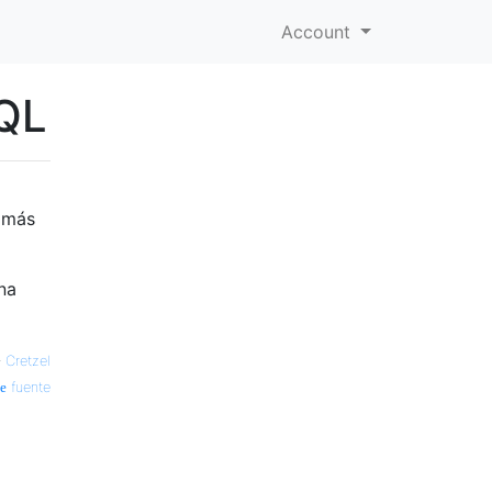
Account
HQL
a
s más
na
—
Cretzel
fuente