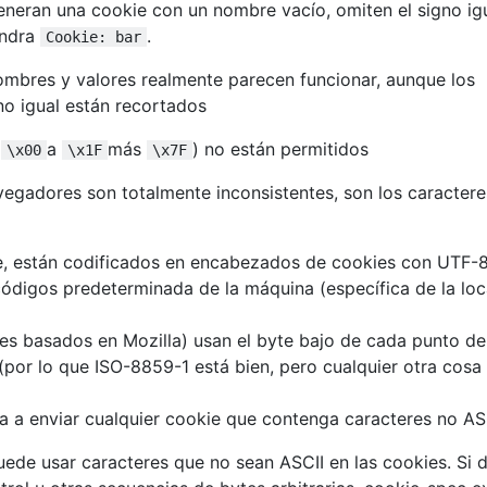
neran una cookie con un nombre vacío, omiten el signo igu
ndra
.
Cookie: bar
ombres y valores realmente parecen funcionar, aunque los
no igual están recortados
(
a
más
) no están permitidos
\x00
\x1F
\x7F
egadores son totalmente inconsistentes, son los caractere
, están codificados en encabezados de cookies con UTF-8
 códigos predeterminada de la máquina (específica de la loc
es basados ​​en Mozilla) usan el byte bajo de cada punto de
(por lo que ISO-8859-1 está bien, pero cualquier otra cosa
a a enviar cualquier cookie que contenga caracteres no ASC
puede usar caracteres que no sean ASCII en las cookies. Si 