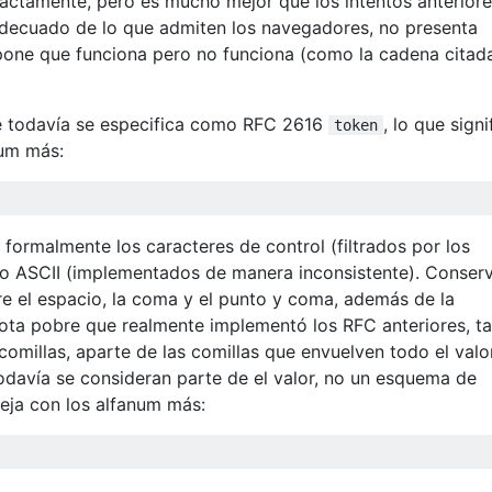
xactamente, pero es mucho mejor que los intentos anteriore
decuado de lo que admiten los navegadores, no presenta
upone que funciona pero no funciona (como la cadena citad
e todavía se especifica como RFC 2616
, lo que signi
token
num más:
e formalmente los caracteres de control (filtrados por los
no ASCII (implementados de manera inconsistente). Conserv
e el espacio, la coma y el punto y coma, además de la
iota pobre que realmente implementó los RFC anteriores, t
 comillas, aparte de las comillas que envuelven todo el valo
todavía se consideran parte de el valor, no un esquema de
deja con los alfanum más: