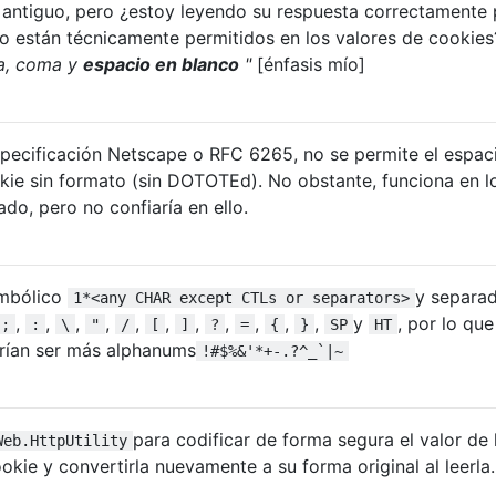
 antiguo, pero ¿estoy leyendo su respuesta correctamente 
no están técnicamente permitidos en los valores de cookies
a, coma y
espacio en blanco
"
[énfasis mío]
 especificación Netscape o RFC 6265, no se permite el espac
kie sin formato (sin DOTOTEd). No obstante, funciona en l
o, pero no confiaría en ello.
mbólico
y separa
1*<any CHAR except CTLs or separators>
,
,
,
,
,
,
,
,
,
,
,
y
, por lo que
;
:
\
"
/
[
]
?
=
{
}
SP
HT
rían ser más alphanums
!#$%&'*+-.?^_`|~
para codificar de forma segura el valor de 
Web.HttpUtility
ookie y convertirla nuevamente a su forma original al leerla.