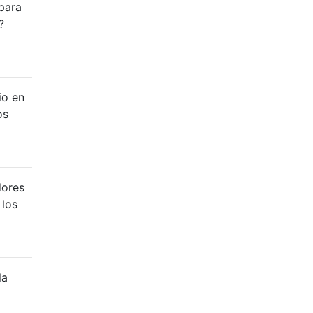
para
?
io en
os
dores
 los
la