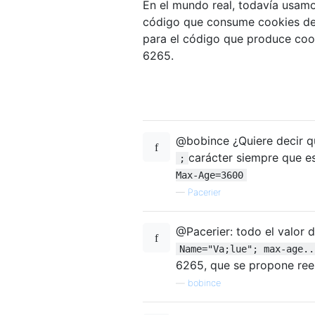
En el mundo real, todavía usamo
código que consume cookies deb
para el código que produce coo
6265.
@bobince ¿Quiere decir qu
carácter siempre que es
;
Max-Age=3600
—
Pacerier
@Pacerier: todo el valor d
Name="Va;lue"; max-age..
6265, que se propone reem
—
bobince