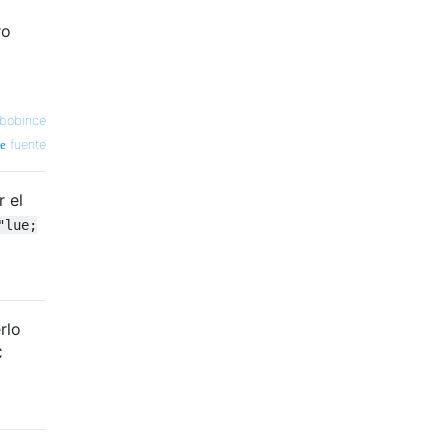
l
ro
bobince
fuente
 el
"lue;
rlo
C