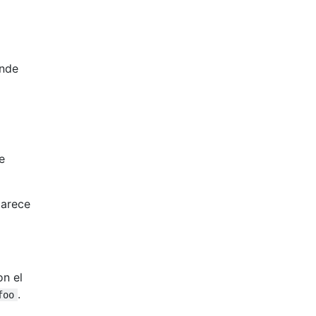
ónde
e
parece
on el
.
foo