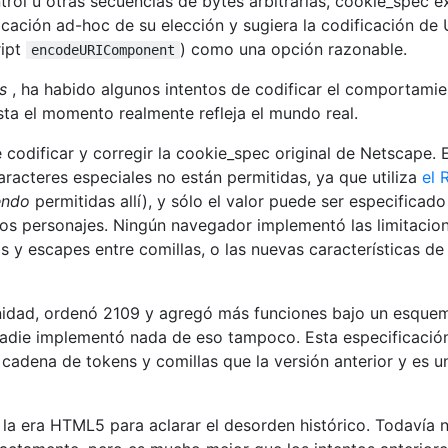
trol u otras secuencias de bytes arbitrarias, cookie_spec e
icación ad-hoc de su elección y sugiera la codificación de
ript
) como una opción razonable.
encodeURIComponent
s
, ha habido algunos intentos de codificar el comportami
sta el momento realmente refleja el mundo real.
 codificar y corregir la cookie_spec original de Netscape. 
acteres especiales no están permitidas, ya que utiliza
el 
endo
permitidas allí), y sólo el valor puede ser especificado
os personajes. Ningún navegador implementó las limitacion
 y escapes entre comillas, o las nuevas características de
nidad, ordenó 2109 y agregó más funciones bajo un esque
 Nadie implementó nada de eso tampoco. Esta especificación
 cadena de tokens y comillas que la versión anterior y es u
 la era HTML5 para aclarar el desorden histórico. Todavía 