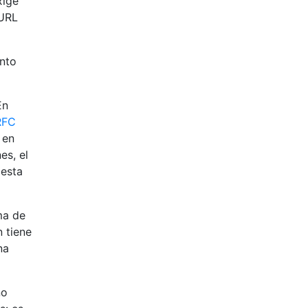
xige
 URL
ento
En
RFC
 en
es, el
 esta
ma de
 tiene
na
no