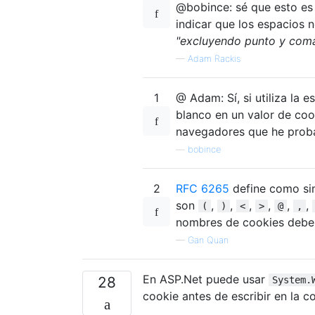
@bobince: sé que esto es
indicar que los espacios 
"excluyendo punto y com
—
Adam Rackis
1
@ Adam: Sí, si utiliza la
blanco en un valor de coo
navegadores que he probad
—
bobince
2
RFC 6265
define como si
son
,
,
,
,
,
,
(
)
<
>
@
,
nombres de cookies debe
—
Gan Quan
En ASP.Net puede usar
28
System.
cookie antes de escribir en la c