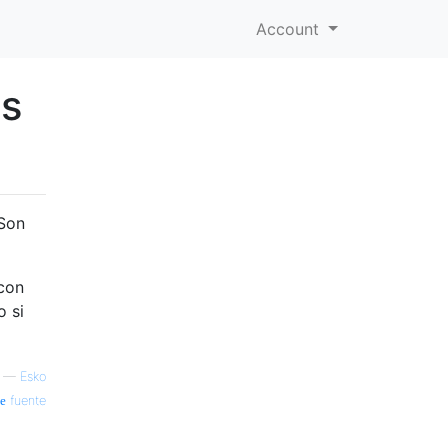
Account
as
¿Son
con
o si
—
Esko
fuente