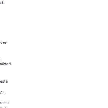
al.
s no
;
alidad
 está
II.
desea