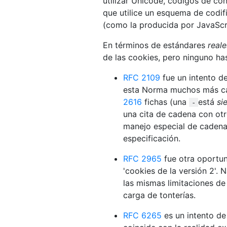
utilizar Unicode, códigos de con
que utilice un esquema de codif
(como la producida por JavaSc
En términos de estándares
reale
de las cookies, pero ninguno ha
RFC 2109
fue un intento de
esta Norma muchos más car
2616
fichas (una
está
si
-
una cita de cadena con otr
manejo especial de cadenas
especificación.
RFC 2965
fue otra oportu
'cookies de la versión 2'.
las mismas limitaciones de
carga de tonterías.
RFC 6265
es un intento de