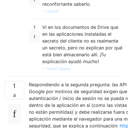
reconfortante saberlo.
—
Gauteh
1
Vi en los documentos de Drive que
en las aplicaciones instaladas el
secreto del cliente no es realmente
un secreto, pero no explican por qué
está bien almacenarlo allí. ¡Tu
explicación ayudó mucho!
—
Martin Spasov
Respondiendo a la segunda pregunta: las API
1
Google por motivos de seguridad exigen que 
autenticación / inicio de sesión no se pueda r
dentro de la aplicación en sí (como las vista
no están permitidas) y debe realizarse fuera d
aplicación mediante el navegador para una 
seguridad, que se explica a continuación:
http