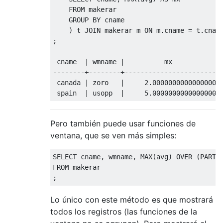
FROM
 makerar

GROUP
BY
 cname

)
 t 
JOIN
 makerar m 
ON
 m
.
cname 
=
 t
.
cnam
;
 cname  
|
 wmname 
|
--------+--------+------------------------
 canada 
|
 zoro   
|
2.0000000000000000
 spain  
|
 usopp  
|
5.0000000000000000
Pero también puede usar funciones de
ventana, que se ven más simples:
SELECT
 cname
,
 wmname
,
 MAX
(
avg
)
OVER
(
PARTI
FROM
;
Lo único con este método es que mostrará
todos los registros (las funciones de la