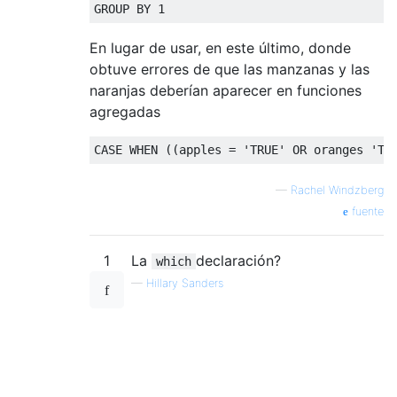
GROUP
BY
1
En lugar de usar, en este último, donde
obtuve errores de que las manzanas y las
naranjas deberían aparecer en funciones
agregadas
CASE
WHEN
((
apples 
=
'TRUE'
OR
 oranges 
'TR
—
Rachel Windzberg
fuente
1
La
declaración?
which
—
Hillary Sanders