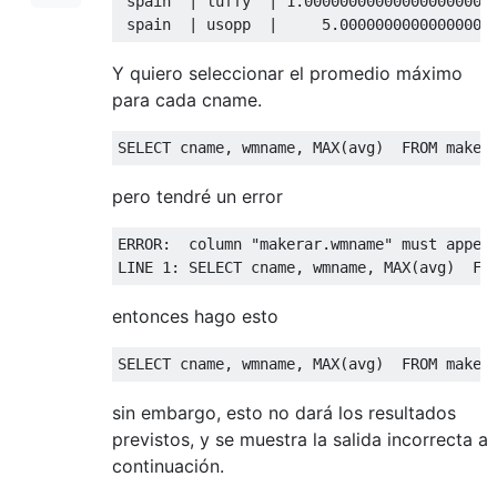
 spain  
|
 luffy  
|
1.00000000000000000000
 spain  
|
 usopp  
|
5.0000000000000000
Y quiero seleccionar el promedio máximo
para cada cname.
SELECT
 cname
,
 wmname
,
 MAX
(
avg
)
FROM
 maker
pero tendré un error
ERROR
:
column
"makerar.wmname"
 must appea
LINE 
1
:
SELECT
 cname
,
 wmname
,
 MAX
(
avg
)
FR
entonces hago esto
SELECT
 cname
,
 wmname
,
 MAX
(
avg
)
FROM
 maker
sin embargo, esto no dará los resultados
previstos, y se muestra la salida incorrecta a
continuación.