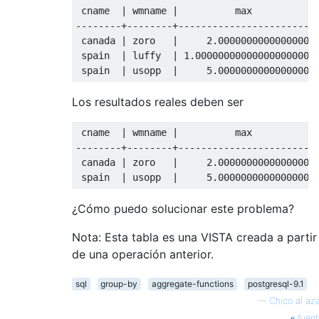
 cname  
|
 wmname 
|
--------+--------+------------------------
 canada 
|
 zoro   
|
2.0000000000000000
 spain  
|
 luffy  
|
1.00000000000000000000
 spain  
|
 usopp  
|
5.0000000000000000
Los resultados reales deben ser
 cname  
|
 wmname 
|
--------+--------+------------------------
 canada 
|
 zoro   
|
2.0000000000000000
 spain  
|
 usopp  
|
5.0000000000000000
¿Cómo puedo solucionar este problema?
Nota: Esta tabla es una VISTA creada a partir
de una operación anterior.
sql
group-by
aggregate-functions
postgresql-9.1
—
Chico al az
fuent