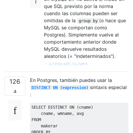
que SQL previsto por la norma
cuando las columnas pueden ser
omitidas de la
(o hace que
group by
MySQL se comportan como
Postgres). Simplemente vuelve al
comportamiento anterior donde
MySQL devuelve resultados
aleatorios (= "indeterminados").
—
a_horse_with_no_name
En Postgres, también puedes usar la
126
sintaxis especial
DISTINCT ON (expression)
:
SELECT
DISTINCT
ON
(
cname
)
    cname
,
 wmname
,
FROM
ORDER
BY