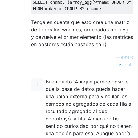
SELECT
 cname
,
(
array_agg
(
wmname 
ORDER
BY
 a
FROM
 makerar 
GROUP
BY
 cname
;
Tenga en cuenta que esto crea una matriz
de todos los wnames, ordenados por avg,
y devuelve el primer elemento (las matrices
en postgres están basadas en 1).
—
e-neko
fuente
Buen punto. Aunque parece posible
que la base de datos pueda hacer
una unión externa para vincular los
campos no agregados de cada fila al
resultado agregado al que
contribuyó la fila. A menudo he
sentido curiosidad por qué no tienen
una opción para eso. Aunque podría