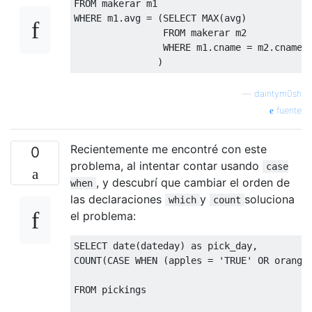
FROM
WHERE
 m1
.
avg 
=
(
SELECT
 MAX
(
avg
)
FROM
 makerar m2

WHERE
 m1
.
cname 
=
 m2
.
cname

)
—
daintym0sh
fuente
Recientemente me encontré con este
0
problema, al intentar contar usando
case
, y descubrí que cambiar el orden de
when
las declaraciones
y
soluciona
which
count
el problema:
SELECT
 date
(
dateday
)
as
 pick_day
,
COUNT
(
CASE
WHEN
(
apples 
=
'TRUE'
OR
 orange
FROM
 pickings
