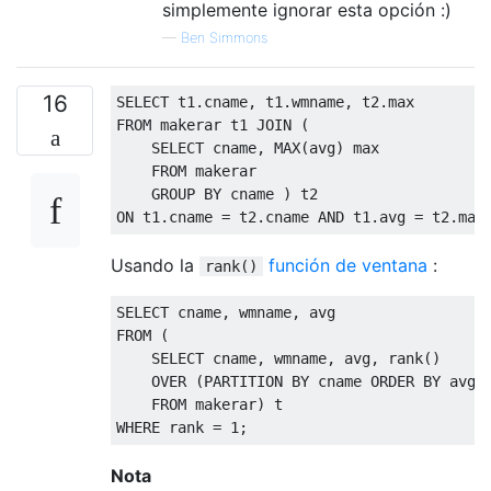
simplemente ignorar esta opción :)
—
Ben Simmons
16
SELECT
 t1
.
cname
,
 t1
.
wmname
,
 t2
.
FROM
 makerar t1 
JOIN
(
SELECT
 cname
,
 MAX
(
avg
)
 max

FROM
 makerar

GROUP
BY
 cname 
)
ON
 t1
.
cname 
=
 t2
.
cname 
AND
 t1
.
avg 
=
 t2
.
max
Usando la
función de ventana
:
rank()
SELECT
 cname
,
 wmname
,
FROM
(
SELECT
 cname
,
 wmname
,
 avg
,
 rank
()
OVER
(
PARTITION
BY
 cname 
ORDER
BY
 avg 
FROM
 makerar
)
WHERE
 rank 
=
1
;
Nota