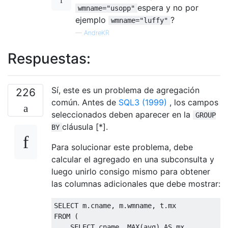
espera y no por
wmname="usopp"
ejemplo
?
wmname="luffy"
—
AndreKR
Respuestas:
Sí, este es un problema de agregación
226
común. Antes de
SQL3 (1999)
, los campos
seleccionados deben aparecer en la
GROUP
cláusula [*].
BY
Para solucionar este problema, debe
calcular el agregado en una subconsulta y
luego unirlo consigo mismo para obtener
las columnas adicionales que debe mostrar:
SELECT
 m
.
cname
,
 m
.
wmname
,
 t
.
FROM
(
SELECT
 cname
,
 MAX
(
avg
)
AS
 mx
