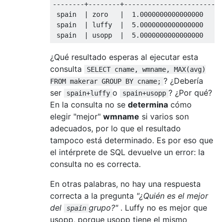
--------+--------+-----------------------
 spain  
|
 zoro   
|
1.0000000000000000
 spain  
|
 luffy  
|
5.0000000000000000
 spain  
|
 usopp  
|
5.0000000000000000
¿Qué resultado esperas al ejecutar esta
consulta
SELECT cname, wmname, MAX(avg)
? ¿Debería
FROM makerar GROUP BY cname;
ser
o
? ¿Por qué?
spain+luffy
spain+usopp
En la consulta no se
determina
cómo
elegir "mejor"
wmname
si varios son
adecuados, por lo que el resultado
tampoco está determinado. Es por eso que
el intérprete de SQL devuelve un error: la
consulta no es correcta.
En otras palabras, no hay una respuesta
correcta a la pregunta
"¿Quién es el mejor
del
grupo?"
. Luffy no es mejor que
spain
usopp, porque usopp tiene el mismo