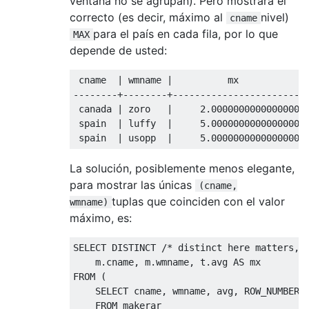
ventana no se agrupan). Pero mostrará el
correcto (es decir, máximo al
nivel)
cname
para el país en cada fila, por lo que
MAX
depende de usted:
 cname  
|
 wmname 
|
--------+--------+------------------------
 canada 
|
 zoro   
|
2.0000000000000000
 spain  
|
 luffy  
|
5.0000000000000000
 spain  
|
 usopp  
|
5.0000000000000000
La solución, posiblemente menos elegante,
para mostrar las únicas
(cname,
tuplas que coinciden con el valor
wmname)
máximo, es:
SELECT
DISTINCT
/* distinct here matters, 
    m
.
cname
,
 m
.
wmname
,
 t
.
avg 
AS
FROM
(
SELECT
 cname
,
 wmname
,
 avg
,
 ROW_NUMBER
(
FROM