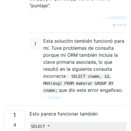
"puntaje".
—
ox160d05d
fuente
Esta solución también funcionó para
mí. Tuve problemas de consulta
porque mi ORM también incluía la
clave primaria asociada, lo que
resultó en la siguiente consulta
incorrecta
:
SELECT cname, id,
MAX(avg) FROM makerar GROUP BY
que dio este error engañoso.
cname;
—
Roberto
Esto parece funcionar también
1
SELECT
*