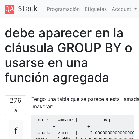
Programación
Etiquetas
Account
debe aparecer en la
cláusula GROUP BY o
usarse en una
función agregada
Tengo una tabla que se parece a esta llamad
276
'makerar'
 cname  
|
 wmname 
|
--------+-------------+-------------------
 canada 
|
 zoro   
|
2.0000000000000000