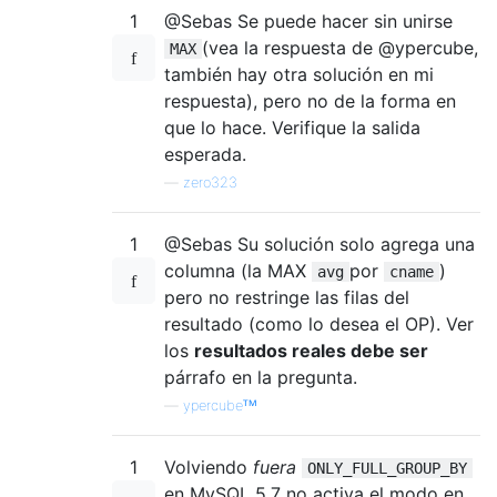
1
@Sebas Se puede hacer sin unirse
(vea la respuesta de @ypercube,
MAX
también hay otra solución en mi
respuesta), pero no de la forma en
que lo hace. Verifique la salida
esperada.
—
zero323
1
@Sebas Su solución solo agrega una
columna (la MAX
por
)
avg
cname
pero no restringe las filas del
resultado (como lo desea el OP). Ver
los
resultados reales debe ser
párrafo en la pregunta.
—
ypercubeᵀᴹ
1
Volviendo
fuera
ONLY_FULL_GROUP_BY
en MySQL 5.7 no activa el modo en