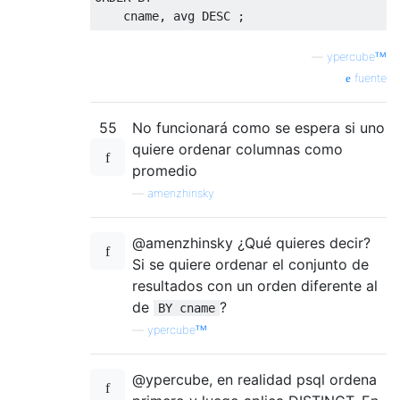
    cname
,
 avg 
DESC
;
—
ypercubeᵀᴹ
fuente
55
No funcionará como se espera si uno
quiere ordenar columnas como
promedio
—
amenzhinsky
@amenzhinsky ¿Qué quieres decir?
Si se quiere ordenar el conjunto de
resultados con un orden diferente al
de
?
BY cname
—
ypercubeᵀᴹ
@ypercube, en realidad psql ordena