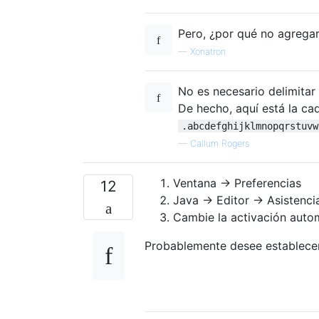
Pero, ¿por qué no agregar 
—
Xonatron
No es necesario delimitar
De hecho, aquí está la c
.abcdefghijklmnopqrstuvw
—
Callum Rogers
Ventana -> Preferencias
12
Java -> Editor -> Asistenc
Cambie la activación autom
Probablemente desee establecer 