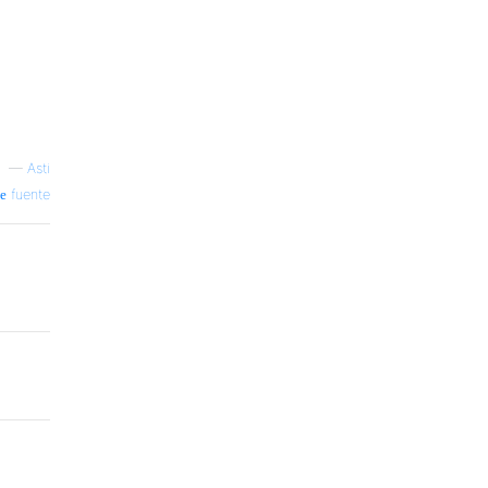
—
Asti
fuente