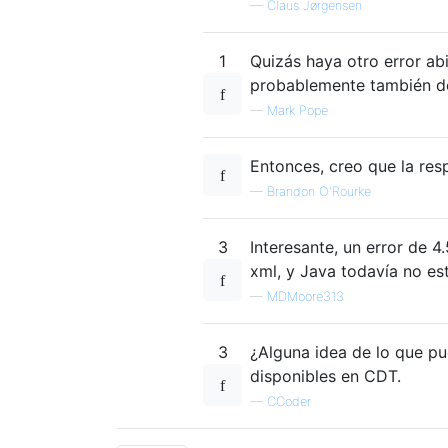
—
Claus Jørgensen
1
Quizás haya otro error abi
probablemente también de
—
Mark Pope
Entonces, creo que la resp
—
Brandon O'Rourke
3
Interesante, un error de 4
xml, y Java todavía no es
—
MDMoore313
3
¿Alguna idea de lo que p
disponibles en CDT.
—
CCoder