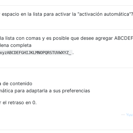
espacio en la lista para activar la "activación automática"
 la lista con comas y es posible que desee agregar ABCDEF,
adena completa
.
xyzABCDEFGHIJKLMNOPQRSTUVWXYZ_
ia de contenido
ática para adaptarla a sus preferencias
el retraso en 0.
—
Yuv