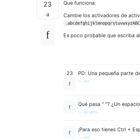
Que funciona:
23
Cambie los activadores de acti
.abcdefghijklmnopqrstuvwxyzABC
Es poco probable que escriba a
23
PD: Una pequeña parte de
—
Asti
Qué pasa " "? ¿Un espaci
—
Xonatron
¡Para eso tienes Ctrl + Es
—
Asti