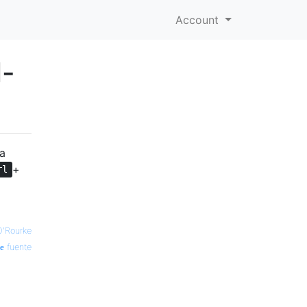
Account
l-
a
+
rl
O'Rourke
fuente