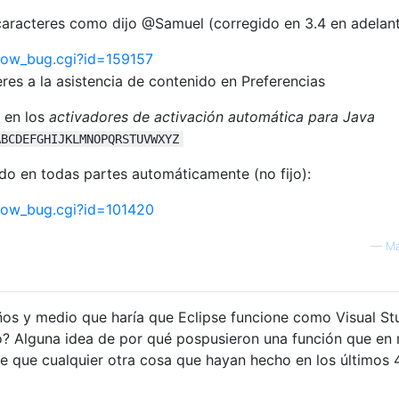
caracteres como dijo @Samuel (corregido en 3.4 en adelant
show_bug.cgi?id=159157
 en los
activadores de activación automática para Java
ABCDEFGHIJKLMNOPQRSTUVWXYZ
ido en todas partes automáticamente (no fijo):
show_bug.cgi?id=101420
—
Ma
ños y medio que haría que Eclipse funcione como Visual St
o? Alguna idea de por qué pospusieron una función que en 
e que cualquier otra cosa que hayan hecho en los últimos 