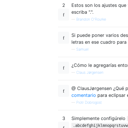
2
Estos son los ajustes que
escriba ".".
—
Brandon O'Rourke
Si puede poner varios des
letras en ese cuadro par
—
Samuel
¿Cómo le agregarías entonc
—
Claus Jørgensen
@ ClausJørgensen ¿Qué pr
comentario
para eclipsar 
—
Piotr Dobrogost
3
Simplemente configúrelo
.abcdefghijklmnopqrstuvw