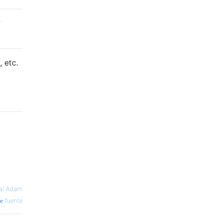
?
 etc.
al Adam
fuente