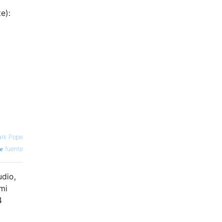
e):
rk Pope
fuente
udio,
mi
4