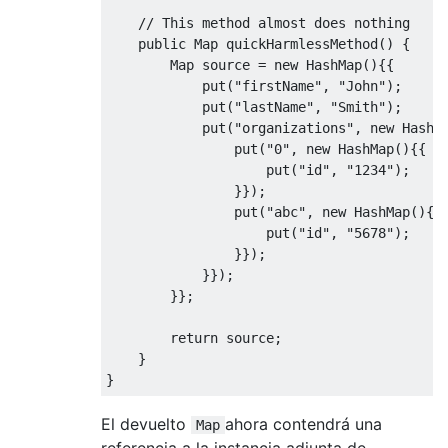
// This method almost does nothing
public
Map
 quickHarmlessMethod
()
{
Map
 source 
=
new
HashMap
(){{
            put
(
"firstName"
,
"John"
);
            put
(
"lastName"
,
"Smith"
);
            put
(
"organizations"
,
new
HashM
                put
(
"0"
,
new
HashMap
(){{
                    put
(
"id"
,
"1234"
);
}});
                put
(
"abc"
,
new
HashMap
(){{
                    put
(
"id"
,
"5678"
);
}});
}});
}};
return
 source
;
}
}
El devuelto
ahora contendrá una
Map
referencia a la instancia adjunta de