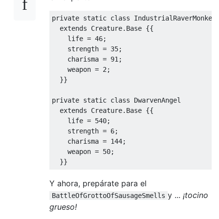
private
static
class
IndustrialRaverMonkey
extends
Creature
.
Base
{{
    life 
=
46
;
    strength 
=
35
;
    charisma 
=
91
;
    weapon 
=
2
;
}}
private
static
class
DwarvenAngel
extends
Creature
.
Base
{{
    life 
=
540
;
    strength 
=
6
;
    charisma 
=
144
;
    weapon 
=
50
;
}}
Y ahora, prepárate para el
y ...
¡tocino
BattleOfGrottoOfSausageSmells
grueso!