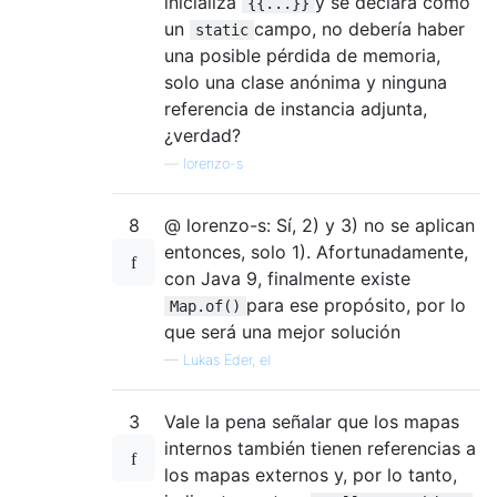
inicializa
y se declara como
{{...}}
un
campo, no debería haber
static
una posible pérdida de memoria,
solo una clase anónima y ninguna
referencia de instancia adjunta,
¿verdad?
—
lorenzo-s
8
@ lorenzo-s: Sí, 2) y 3) no se aplican
entonces, solo 1). Afortunadamente,
con Java 9, finalmente existe
para ese propósito, por lo
Map.of()
que será una mejor solución
—
Lukas Eder, el
3
Vale la pena señalar que los mapas
internos también tienen referencias a
los mapas externos y, por lo tanto,