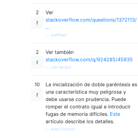
2
Ver
stackoverflow.com/questions/1372113/
…
—
skaffman
2
Ver también
stackoverflow.com/q/924285/45935
—
Jim Ferrans
10
La inicialización de doble paréntesis es
una característica muy peligrosa y
debe usarse con prudencia. Puede
romper el contrato igual e introducir
fugas de memoria difíciles.
Este
artículo describe los detalles.
—
Andrii Polunin