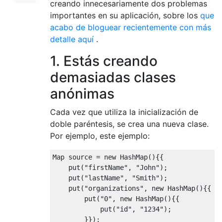
creando innecesariamente dos problemas
importantes en su aplicación, sobre los
que
acabo de bloguear recientemente con más
detalle aquí
.
1. Estás creando
demasiadas clases
anónimas
Cada vez que utiliza la inicialización de
doble paréntesis, se crea una nueva clase.
Por ejemplo, este ejemplo:
Map
 source 
=
new
HashMap
(){{
    put
(
"firstName"
,
"John"
);
    put
(
"lastName"
,
"Smith"
);
    put
(
"organizations"
,
new
HashMap
(){{
        put
(
"0"
,
new
HashMap
(){{
            put
(
"id"
,
"1234"
);
}});