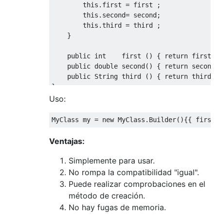
this
.
first 
=
 first 
;
this
.
second
=
 second
;
this
.
third 
=
 third 
;
}
public
int
    first 
()
{
return
 first 
public
double
 second
()
{
return
 second
public
String
 third 
()
{
return
 third 
}
Uso:
MyClass
 my 
=
new
MyClass
.
Builder
(){{
 first
Ventajas:
Simplemente para usar.
No rompa la compatibilidad "igual".
Puede realizar comprobaciones en el
método de creación.
No hay fugas de memoria.