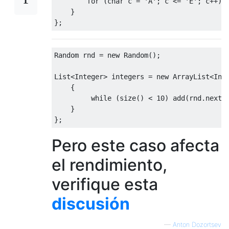
for
(
char
 c 
=
'A'
;
 c 
<=
'E'
;
 c
++)
 
}
};
Random
 rnd 
=
new
Random
();
List
<
Integer
>
 integers 
=
new
ArrayList
<
Int
{
while
(
size
()
<
10
)
 add
(
rnd
.
nextI
}
};
Pero este caso afecta
el rendimiento,
verifique esta
discusión
—
Anton Dozortsev