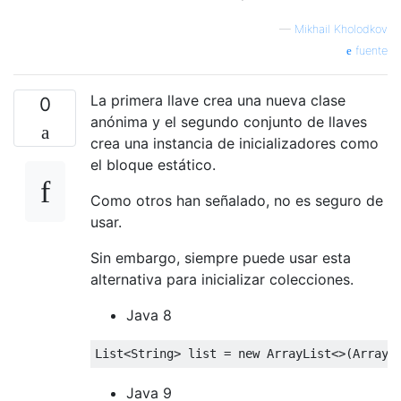
—
Mikhail Kholodkov
fuente
La primera llave crea una nueva clase
0
anónima y el segundo conjunto de llaves
crea una instancia de inicializadores como
el bloque estático.
Como otros han señalado, no es seguro de
usar.
Sin embargo, siempre puede usar esta
alternativa para inicializar colecciones.
Java 8
List
<
String
>
 list 
=
new
ArrayList
<>(
Arrays
Java 9