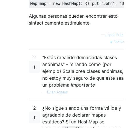
Map
 map 
=
new
HashMap
()
{{
 put
(
"John"
,
"Do
Algunas personas pueden encontrar esto
sintácticamente estimulante.
—
Lukas Eder
fuente
11
"Estás creando demasiadas clases
anónimas" - mirando cómo (por
ejemplo) Scala crea clases anónimas,
no estoy muy seguro de que este sea
un problema
importante
—
Brian Agnew
2
¿No sigue siendo una forma válida y
agradable de declarar mapas
estáticos? Si un HashMap se