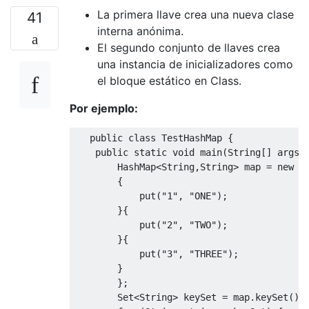
La primera llave crea una nueva clase
41
interna anónima.
El segundo conjunto de llaves crea
una instancia de inicializadores como
el bloque estático en Class.
Por ejemplo:
public
class
TestHashMap
{
public
static
void
 main
(
String
[]
 args
)
HashMap
<
String
,
String
>
 map 
=
new
H
{
            put
(
"1"
,
"ONE"
);
}{
            put
(
"2"
,
"TWO"
);
}{
            put
(
"3"
,
"THREE"
);
}
};
Set
<
String
>
 keySet 
=
 map
.
keySet
();