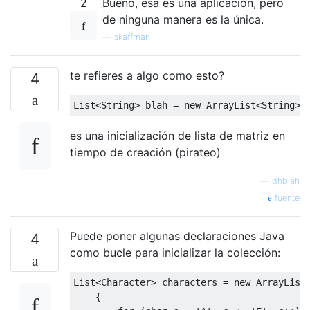
2
Bueno, esa es una aplicación, pero
de ninguna manera es la única.
—
skaffman
te refieres a algo como esto?
4
List
<
String
>
 blah 
=
new
ArrayList
<
String
>(
es una inicialización de lista de matriz en
tiempo de creación (pirateo)
—
dhblah
fuente
Puede poner algunas declaraciones Java
4
como bucle para inicializar la colección:
List
<
Character
>
 characters 
=
new
ArrayList
{