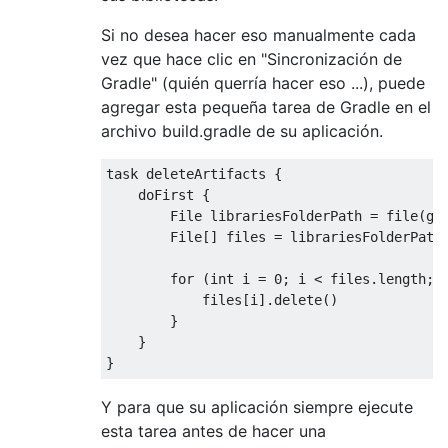
Si no desea hacer eso manualmente cada
vez que hace clic en "Sincronización de
Gradle" (quién querría hacer eso ...), puede
agregar esta pequeña tarea de Gradle en el
archivo build.gradle de su aplicación.
task deleteArtifacts 
{
    doFirst 
{
File
 librariesFolderPath 
=
 file
(
ge
File
[]
 files 
=
 librariesFolderPath
for
(
int
 i 
=
0
;
 i 
<
 files
.
length
;
 
            files
[
i
].
delete
()
}
}
}
Y para que su aplicación siempre ejecute
esta tarea antes de hacer una