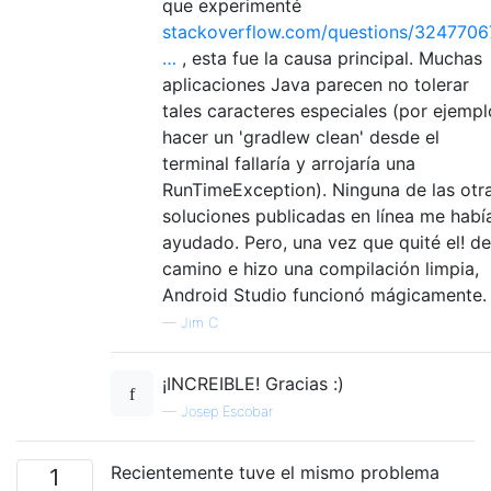
que experimenté
stackoverflow.com/questions/3247706
…
, esta fue la causa principal. Muchas
aplicaciones Java parecen no tolerar
tales caracteres especiales (por ejempl
hacer un 'gradlew clean' desde el
terminal fallaría y arrojaría una
RunTimeException). Ninguna de las otr
soluciones publicadas en línea me habí
ayudado. Pero, una vez que quité el! de
camino e hizo una compilación limpia,
Android Studio funcionó mágicamente.
—
Jim C
¡INCREIBLE! Gracias :)
—
Josep Escobar
Recientemente tuve el mismo problema
1