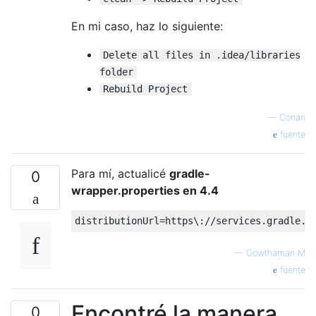
En mi caso, haz lo siguiente:
Delete all files in .idea/libraries
folder
Rebuild Project
—
Conan
fuente
Para mí, actualicé
gradle-
0
wrapper.properties en 4.4
distributionUrl
=
https\:
//services.gradle.o
—
Gowthaman M
fuente
Encontré la manera
0