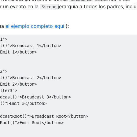
ir un evento en la
jerarquía a todos los padres, inclu
$scope
vea
el ejemplo completo aquí
):
1"
>
t()"
>
Broadcast
1
</
button
>
Emit
1
</
button
>
2"
>
t()"
>
Broadcast
2
</
button
>
Emit
2
</
button
>
ller3"
>
dcast()"
>
Broadcast
3
</
button
>
()"
>
Emit
3
</
button
>
dcastRoot()"
>
Broadcast
Root
</
button
>
Root()"
>
Emit
Root
</
button
>