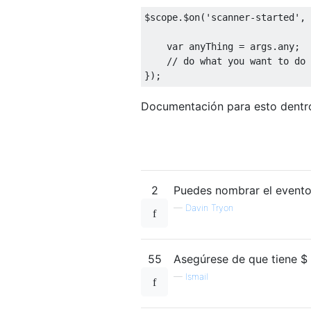
$scope
.
$on
(
'scanner-started'
,
var
 anyThing 
=
 args
.
any
;
// do what you want to do
});
Documentación para esto dentr
2
Puedes nombrar el evento
—
Davin Tryon
55
Asegúrese de que tiene $ 
—
Ismail