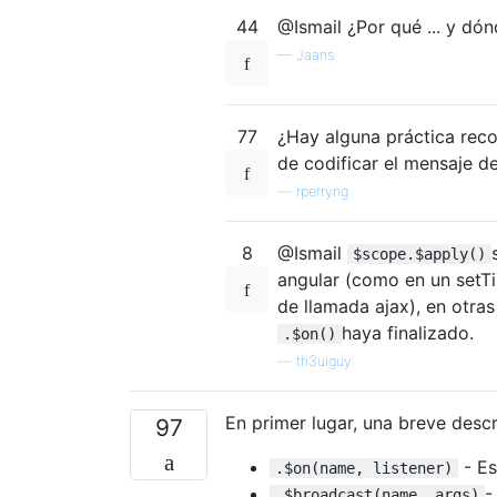
44
@Ismail ¿Por qué ... y dó
—
Jaans
77
¿Hay alguna práctica rec
de codificar el mensaje de
—
rperryng
8
@Ismail
$scope.$apply()
angular (como en un setT
de llamada ajax), en otra
haya finalizado.
.$on()
—
th3uiguy
En primer lugar, una breve desc
97
- Es
.$on(name, listener)
-
.$broadcast(name, args)