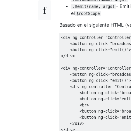
- Emit
.$emit(name, args)
el
$rootScope
Basado en el siguiente HTML (
<
div ng
-
controller
=
"Controller
<
button ng
-
click
=
"broadcas
<
button ng
-
click
=
"emit()"
>
</
div
>
<
div ng
-
controller
=
"Controller
<
button ng
-
click
=
"broadcas
<
button ng
-
click
=
"emit()"
>
<
div ng
-
controller
=
"Contro
<
button ng
-
click
=
"broa
<
button ng
-
click
=
"emit
<
br
>
<
button ng
-
click
=
"broa
<
button ng
-
click
=
"emit
</
div
>
</
div
>