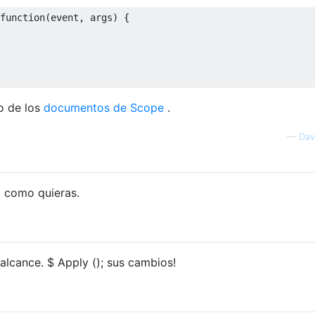
function
(
event
,
 args
)
{
o de los
documentos de Scope
.
—
Dav
 como quieras.
alcance. $ Apply (); sus cambios!