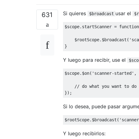
Si quieres
usar el
631
$broadcast
$r
$scope
.
startScanner 
=
function
    $rootScope
.
$broadcast
(
'sca
}
Y luego para recibir, use el
$sco
$scope
.
$on
(
'scanner-started'
,
// do what you want to do
});
Si lo desea, puede pasar argu
$rootScope
.
$broadcast
(
'scanner
Y luego recibirlos: