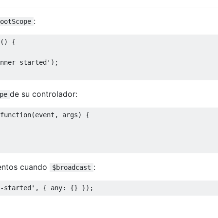
:
ootScope
()
{
nner-started'
);
de su controlador:
pe
function
(
event
,
 args
)
{
mentos cuando
:
$broadcast
-started'
,
{
 any
:
{}
});