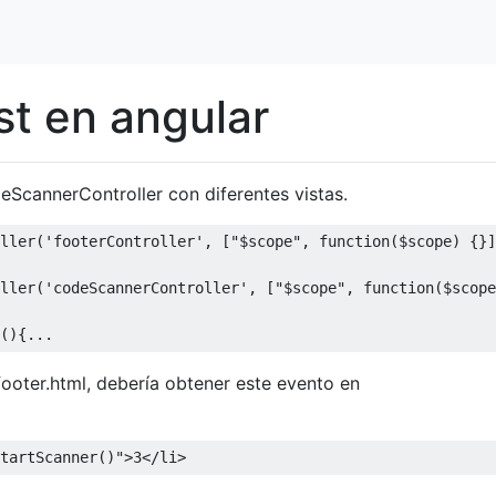
st en angular
eScannerController con diferentes vistas.
ller
(
'footerController'
,
[
"$scope"
,
function
(
$scope
)
{}]
ller
(
'codeScannerController'
,
[
"$scope"
,
function
(
$scope
(){...
footer.html, debería obtener este evento en
tartScanner()"
>
3
</
li
>