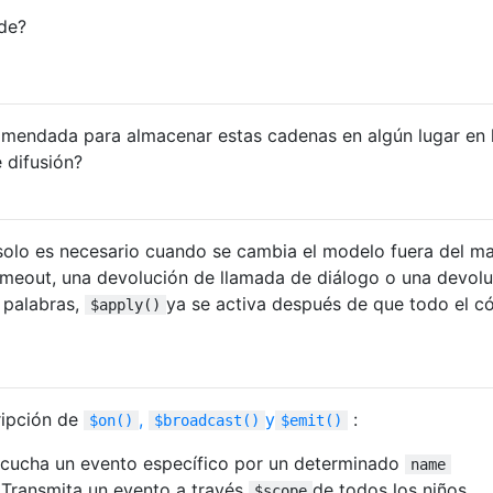
nde?
omendada para almacenar estas cadenas en algún lugar en 
 difusión?
solo es necesario cuando se cambia el modelo fuera del m
imeout, una devolución de llamada de diálogo o una devol
s palabras,
ya se activa después de que todo el c
$apply()
ripción de
,
y
:
$on()
$broadcast()
$emit()
cucha un evento específico por un determinado
name
 Transmita un evento a través
de todos los niños
$scope