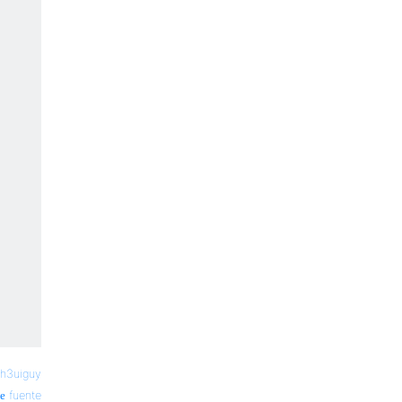
th3uiguy
fuente