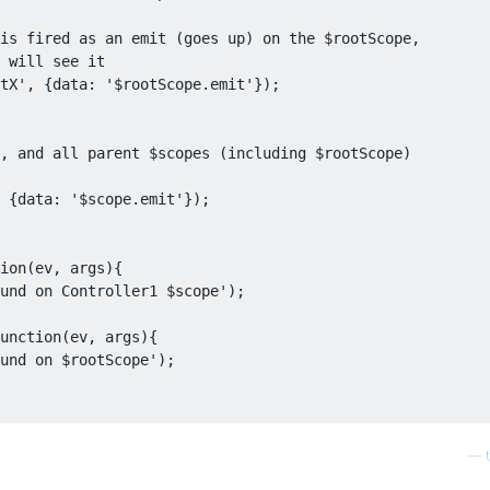
is fired as an emit (goes up) on the $rootScope,
 will see it
tX'
,
{
data
:
'$rootScope.emit'
});
, and all parent $scopes (including $rootScope) 
{
data
:
'$scope.emit'
});
ion
(
ev
,
 args
){
und on Controller1 $scope'
);
unction
(
ev
,
 args
){
und on $rootScope'
);
—