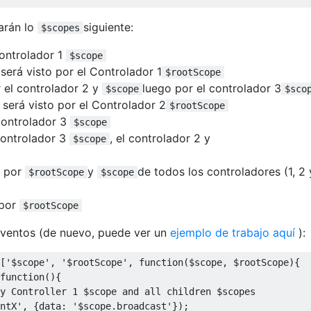
arán lo
siguiente:
$scopes
controlador 1
$scope
será visto por el Controlador 1
$rootScope
r el controlador 2 y
luego por el controlador 3
$scope
$sco
será visto por el Controlador 2
$rootScope
 controlador 3
$scope
 controlador 3
, el controlador 2 y
$scope
o por
y
de todos los controladores (1, 2 
$rootScope
$scope
 por
$rootScope
ventos (de nuevo, puede ver un
ejemplo de trabajo aquí
):
[
'$scope'
,
'$rootScope'
,
function
(
$scope
,
 $rootScope
){
function
(){
by Controller 1 $scope and all children $scopes 
ntX'
,
{
data
:
'$scope.broadcast'
});