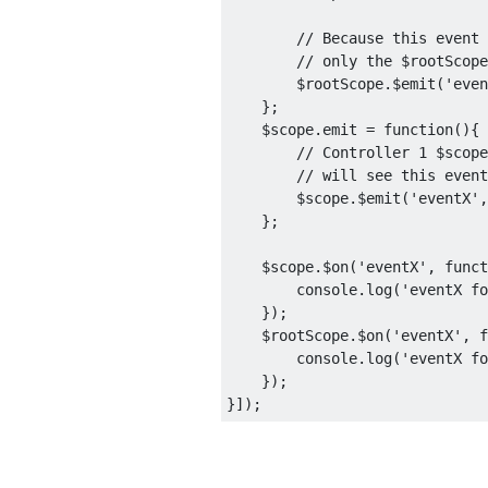
// Because this event 
// only the $rootScope
        $rootScope
.
$emit
(
'even
};
    $scope
.
emit 
=
function
(){
// Controller 1 $scope
// will see this event
        $scope
.
$emit
(
'eventX'
,
};
    $scope
.
$on
(
'eventX'
,
funct
        console
.
log
(
'eventX fo
});
    $rootScope
.
$on
(
'eventX'
,
f
        console
.
log
(
'eventX fo
});
}]);