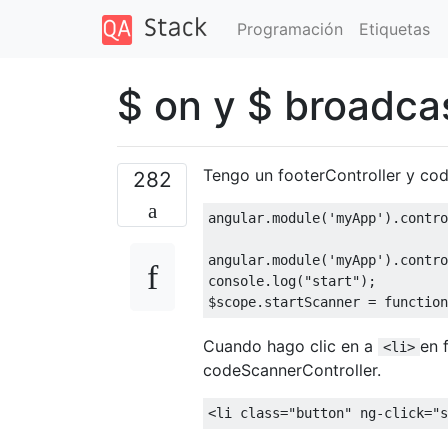
Programación
Etiquetas
$ on y $ broadca
Tengo un footerController y cod
282
angular
.
module
(
'myApp'
).
contro
angular
.
module
(
'myApp'
).
contro
console
.
log
(
"start"
);
$scope
.
startScanner 
=
function
Cuando hago clic en a
en 
<li>
codeScannerController.
<
li 
class
=
"button"
 ng
-
click
=
"s