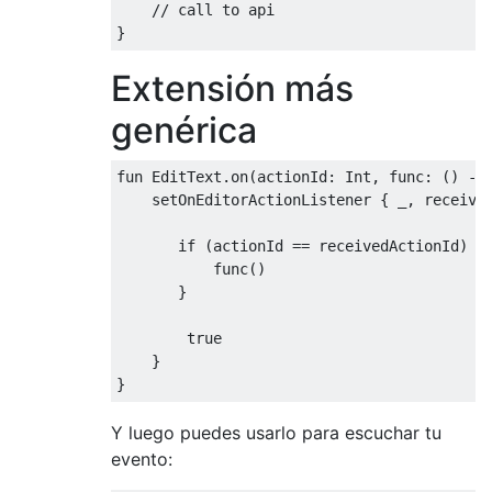
// call to api
}
Extensión más
genérica
fun 
EditText
.
on
(
actionId
:
Int
,
 func
:
()
->
    setOnEditorActionListener 
{
 _
,
 receive
if
(
actionId 
==
 receivedActionId
)
{
           func
()
}
true
}
}
Y luego puedes usarlo para escuchar tu
evento: