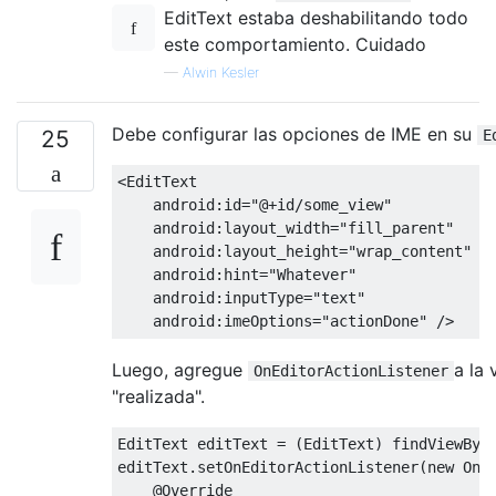
EditText estaba deshabilitando todo
este comportamiento. Cuidado
—
Alwin Kesler
Debe configurar las opciones de IME en su
25
E
<EditText
android:id
=
"@+id/some_view"
android:layout_width
=
"fill_parent"
android:layout_height
=
"wrap_content"
android:hint
=
"Whatever"
android:inputType
=
"text"
android:imeOptions
=
"actionDone"
/>
Luego, agregue
a la 
OnEditorActionListener
"realizada".
EditText
 editText 
=
(
EditText
)
 findViewByI
editText
.
setOnEditorActionListener
(
new
OnE
@Override