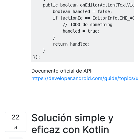
public
boolean
 onEditorAction
(
TextView
boolean
 handled 
=
false
;
if
(
actionId 
==
EditorInfo
.
IME_ACT
// TODO do something
            handled 
=
true
;
}
return
 handled
;
}
});
Documento oficial de API:
https://developer.android.com/guide/topics/u
Solución simple y
22
eficaz con Kotlin