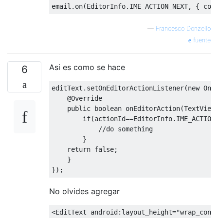
email
.
on
(
EditorInfo
.
IME_ACTION_NEXT
,
{
 con
—
Francesco Donzello
fuente
Asi es como se hace
6
editText
.
setOnEditorActionListener
(
new
OnE
@Override
public
boolean
 onEditorAction
(
TextView
if
(
actionId
==
EditorInfo
.
IME_ACTION
//do something
}
return
false
;
}
});
No olvides agregar
<EditText
android:layout_height
=
"wrap_cont