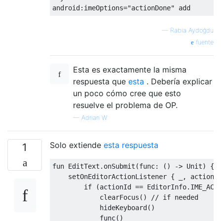
android
:
imeOptions
=
"actionDone"
add
—
Rabia Aydoğdu
fuente
Esta es exactamente la misma
respuesta que
esta
. Debería explicar
un poco cómo cree que esto
resuelve el problema de OP.
—
Adrian W.
Solo extiende
esta respuesta
1
fun 
EditText
.
onSubmit
(
func
:
()
->
Unit
)
{
    setOnEditorActionListener 
{
 _
,
 actionI
if
(
actionId 
==
EditorInfo
.
IME_ACT
            clearFocus
()
// if needed 
            hideKeyboard
()
            func
()