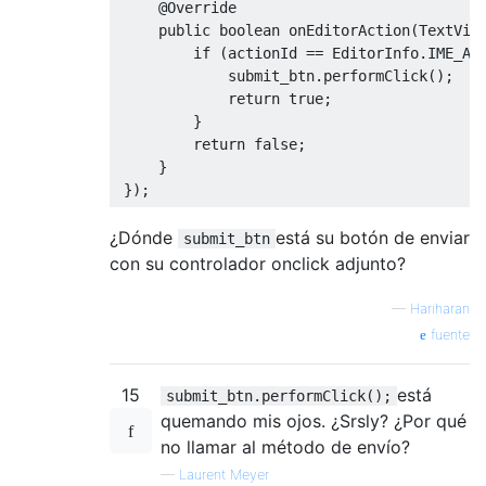
@Override
public
boolean
 onEditorAction
(
TextVie
if
(
actionId 
==
EditorInfo
.
IME_AC
             submit_btn
.
performClick
();
return
true
;
}
return
false
;
}
});
¿Dónde
está su botón de enviar
submit_btn
con su controlador onclick adjunto?
—
Hariharan
fuente
15
está
submit_btn.performClick();
quemando mis ojos. ¿Srsly? ¿Por qué
no llamar al método de envío?
—
Laurent Meyer