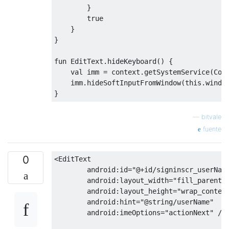
}
true
}
}
fun 
EditText
.
hideKeyboard
()
{
    val imm 
=
 context
.
getSystemService
(
Con
    imm
.
hideSoftInputFromWindow
(
this
.
windo
}
—
bitvale
fuente
0
<EditText
android:id
=
"@+id/signinscr_userNam
android:layout_width
=
"fill_parent"
android:layout_height
=
"wrap_conten
android:hint
=
"@string/userName"
android:imeOptions
=
"actionNext"
/>