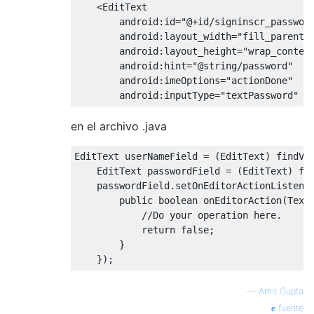
<EditText
android:id
=
"@+id/signinscr_passwor
android:layout_width
=
"fill_parent"
android:layout_height
=
"wrap_conten
android:hint
=
"@string/password"
android:imeOptions
=
"actionDone"
android:inputType
=
"textPassword"
/
en el archivo .java
EditText
 userNameField 
=
(
EditText
)
 findVi
EditText
 passwordField 
=
(
EditText
)
 fi
    passwordField
.
setOnEditorActionListene
public
boolean
 onEditorAction
(
Text
//Do your operation here.
return
false
;
}
});
—
Amit Gupta
fuente