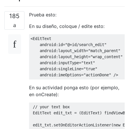
Prueba esto:
185
En su diseño, coloque / edite esto:
<EditText
android:id
=
"@+id/search_edit"
android:layout_width
=
"match_parent"
android:layout_height
=
"wrap_content"
android:inputType
=
"text"
android:singleLine
=
"true"
android:imeOptions
=
"actionDone"
/>
En su actividad ponga esto (por ejemplo,
en onCreate):
// your text box
EditText
 edit_txt 
=
(
EditText
)
 findViewBy
 edit_txt
.
setOnEditorActionListener
(
new
Ed