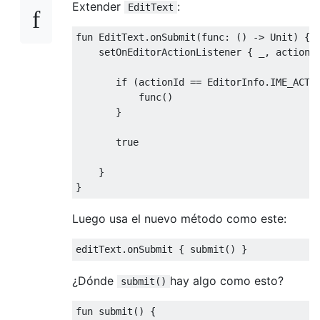
Extender
:
EditText
fun 
EditText
.
onSubmit
(
func
:
()
->
Unit
)
{
    setOnEditorActionListener 
{
 _
,
 actionI
if
(
actionId 
==
EditorInfo
.
IME_ACTI
           func
()
}
true
}
}
Luego usa el nuevo método como este:
editText
.
onSubmit 
{
 submit
()
}
¿Dónde
hay algo como esto?
submit()
fun submit
()
{