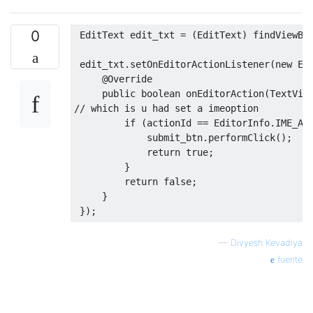
0
EditText
 edit_txt 
=
(
EditText
)
 findViewBy
 edit_txt
.
setOnEditorActionListener
(
new
Ed
@Override
public
boolean
 onEditorAction
(
TextVie
// which is u had set a imeoption
if
(
actionId 
==
EditorInfo
.
IME_AC
             submit_btn
.
performClick
();
return
true
;
}
return
false
;
}
});
—
Divyesh Kevadiya
fuente