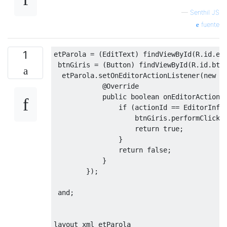
—
Senthil JS
fuente
1
etParola 
=
(
EditText
)
 findViewById
(
R
.
id
.
et
 btnGiris 
=
(
Button
)
 findViewById
(
R
.
id
.
btn
  etParola
.
setOnEditorActionListener
(
new
E
@Override
public
boolean
 onEditorAction
(
if
(
actionId 
==
EditorInfo
                    btnGiris
.
performClick
(
return
true
;
}
return
false
;
}
});
and
;
layout xml etParola
