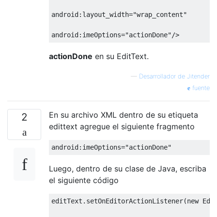
android:layout_width
=
"wrap_content"
android:imeOptions
=
"actionDone"
/>
actionDone
en su EditText.
—
Desarrollador de Jitender
fuente
En su archivo XML dentro de su etiqueta
2
edittext agregue el siguiente fragmento
android
:
imeOptions
=
"actionDone"
Luego, dentro de su clase de Java, escriba
el siguiente código
editText
.
setOnEditorActionListener
(
new
Edi