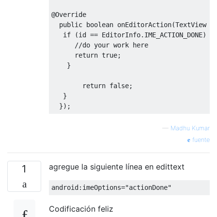
@Override
public
boolean
 onEditorAction
(
TextView
 v
if
(
id 
==
EditorInfo
.
IME_ACTION_DONE
)
{
//do your work here 
return
true
;
}
return
false
;
}
});
—
Madhu Kumar
fuente
agregue la siguiente línea en edittext
1
android
:
imeOptions
=
"actionDone"
Codificación feliz