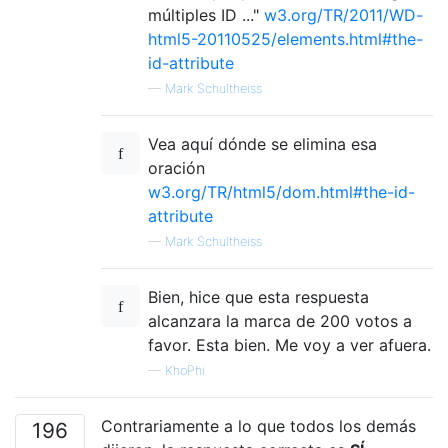
múltiples ID ..."
w3.org/TR/2011/WD-
html5-20110525/elements.html#the-
id-attribute
—
Mark Schultheiss
Vea aquí dónde se elimina esa
oración
w3.org/TR/html5/dom.html#the-id-
attribute
—
Mark Schultheiss
Bien, hice que esta respuesta
alcanzara la marca de 200 votos a
favor. Esta bien. Me voy a ver afuera.
—
KhoPhi
Contrariamente a lo que todos los demás
196