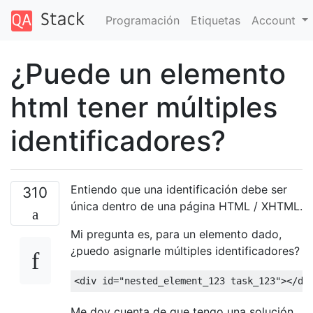
Programación
Etiquetas
Account
¿Puede un elemento
html tener múltiples
identificadores?
Entiendo que una identificación debe ser
310
única dentro de una página HTML / XHTML.
Mi pregunta es, para un elemento dado,
¿puedo asignarle múltiples identificadores?
<div
id
=
"nested_element_123 task_123"
></di
Me doy cuenta de que tengo una solución