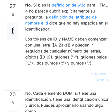
No.
Si bien la
definición de w3c
para HTML
27
4 no parece cubrir explícitamente su
pregunta, la
definición del atributo de
nombre e id
dice que no hay espacios en el
identificador:
Los tokens de ID y NAME deben comenzar
con una letra ([A-Za-z]) y pueden ir
seguidos de cualquier número de letras,
dígitos ([0-9]), guiones ("-"), guiones bajos
("_") , dos puntos (":") y puntos (".").
—
acrosman
fuente
No. Cada elemento DOM, si tiene una
20
identificación, tiene una identificación única
y única. Puedes aproximarlo usando algo
como: