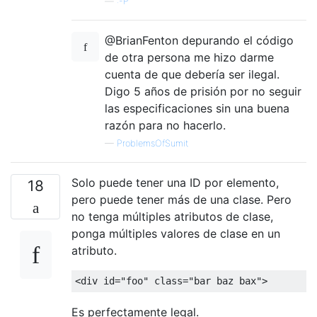
—
:-P
@BrianFenton depurando el código
de otra persona me hizo darme
cuenta de que debería ser ilegal.
Digo 5 años de prisión por no seguir
las especificaciones sin una buena
razón para no hacerlo.
—
ProblemsOfSumit
Solo puede tener una ID por elemento,
18
pero puede tener más de una clase. Pero
no tenga múltiples atributos de clase,
ponga múltiples valores de clase en un
atributo.
<div
id
=
"foo"
class
=
"bar baz bax"
>
Es perfectamente legal.