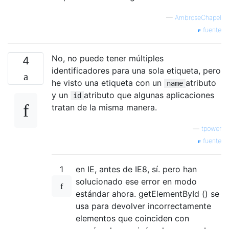
—
AmbroseChapel
fuente
No, no puede tener múltiples
4
identificadores para una sola etiqueta, pero
he visto una etiqueta con un
atributo
name
y un
atributo que algunas aplicaciones
id
tratan de la misma manera.
—
tpower
fuente
1
en IE, antes de IE8, sí. pero han
solucionado ese error en modo
estándar ahora. getElementById () se
usa para devolver incorrectamente
elementos que coinciden con