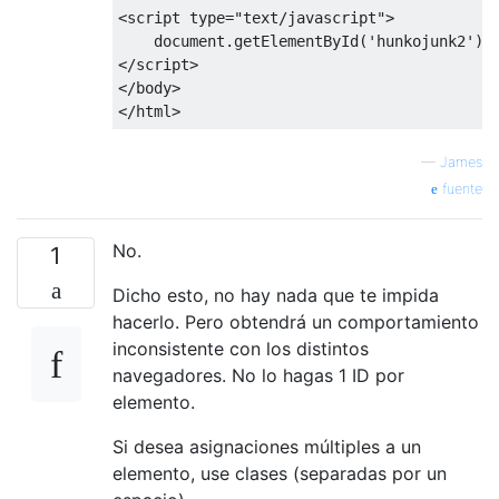
<script
type
=
"text/javascript"
>
    document
.
getElementById
(
'hunkojunk2'
).
</script>
</body>
</html>
—
James
fuente
No.
1
Dicho esto, no hay nada que te impida
hacerlo. Pero obtendrá un comportamiento
inconsistente con los distintos
navegadores. No lo hagas 1 ID por
elemento.
Si desea asignaciones múltiples a un
elemento, use clases (separadas por un