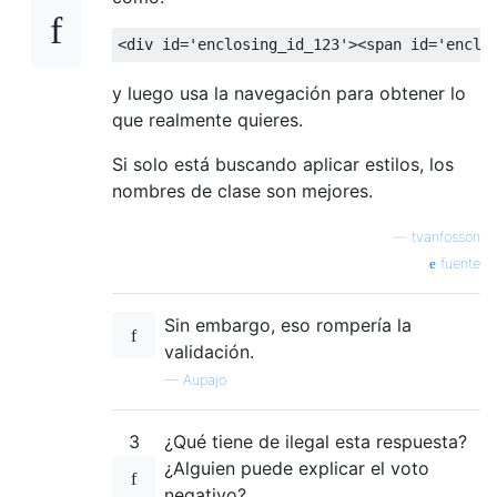
<div
id
=
'enclosing_id_123'
><span
id
=
'enclo
y luego usa la navegación para obtener lo
que realmente quieres.
Si solo está buscando aplicar estilos, los
nombres de clase son mejores.
—
tvanfosson
fuente
Sin embargo, eso rompería la
validación.
—
Aupajo
3
¿Qué tiene de ilegal esta respuesta?
¿Alguien puede explicar el voto
negativo?