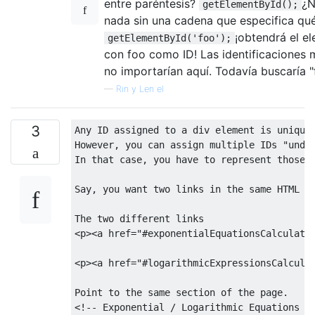
entre paréntesis?
¿N
getElementById();
nada sin una cadena que especifica qu
¡obtendrá el e
getElementById('foo');
con foo como ID! Las identificaciones m
no importarían aquí. Todavía buscaría "
—
Rin y Len el
3
Any ID assigned to a div element is unique.
However, you can assign multiple IDs "under
In that case, you have to represent those 
Say, you want two links in the same HTML pa
<p><a
href
=
"#exponentialEquationsCalculato
<p><a
href
=
"#logarithmicExpressionsCalcula
<!-- Exponential / Logarithmic Equations C