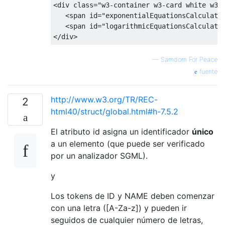
<div
class
=
"w3-container w3-card white w3-
<span
id
=
"exponentialEquationsCalculato
<span
id
=
"logarithmicEquationsCalculato
</div>
—
Samdom For Peace
fuente
http://www.w3.org/TR/REC-
2
html40/struct/global.html#h-7.5.2
El atributo id asigna un identificador
único
a un elemento (que puede ser verificado
por un analizador SGML).
y
Los tokens de ID y NAME deben comenzar
con una letra ([A-Za-z]) y pueden ir
seguidos de cualquier número de letras,