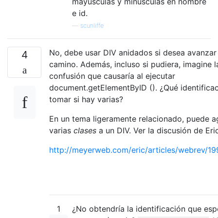
mayúsculas y minúsculas en nombre
e id.
—
scunliffe
No, debe usar DIV anidados si desea avanzar
4
camino. Además, incluso si pudiera, imagine l
confusión que causaría al ejecutar
document.getElementByID (). ¿Qué identificac
tomar si hay varias?
En un tema ligeramente relacionado, puede a
varias
clases
a un DIV. Ver la discusión de Eri
http://meyerweb.com/eric/articles/webrev/1
1
¿No obtendría la identificación que esp