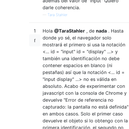
además del valor de "input" Quiero
darle coherencia.
—
Tara Stahler
1
Hola
@TaraStahler
, de
nada
. Hasta
donde yo sé, el navegador solo
mostrará el primero si usa la notación
<... id = "input" id = "display" ...> y
también una identificación no debe
contener espacios en blanco (ni
pestañas) así que la notación <... id =
"input display" ...> no es válida en
absoluto. Acabo de experimentar con
javascript con la consola de Chrome y
devuelve "Error de referencia no
capturado: la pantalla no está definida"
en ambos casos. Solo el primer caso
devuelve el objeto si lo obtengo con la
primera identificación, el segundo no