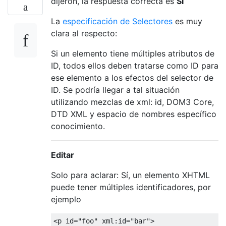
dijeron, la respuesta correcta es
SÍ
La
especificación de Selectores
es muy
clara al respecto:
Si un elemento tiene múltiples atributos de
ID, todos ellos deben tratarse como ID para
ese elemento a los efectos del selector de
ID. Se podría llegar a tal situación
utilizando mezclas de xml: id, DOM3 Core,
DTD XML y espacio de nombres específico
conocimiento.
Editar
Solo para aclarar: Sí, un elemento XHTML
puede tener múltiples identificadores, por
ejemplo
<p
id
=
"foo"
xml:id
=
"bar"
>