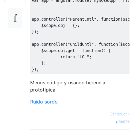
var
 app 
=
 angular
.
module
(
"myNoteApp"
,
[]);
app
.
controller
(
"ParentCntl"
,
function
(
$sco
    $scope
.
obj 
=
{};
});
app
.
controller
(
"ChildCntl"
,
function
(
$scop
    $scope
.
obj
.
get
=
function
()
{
return
"LOL"
;
};
});
Menos código y usando herencia
prototípica.
Ruido sordo
—
Canttouchit
fuente