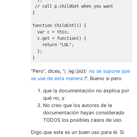
// call p.childGet when you want
}
function
ChildCntl
()
{
var
 c 
=
this
;
  c
.
get
=
function
()
{
return
"LOL"
;
};
}
"Pero", dices, "¡
no se supone que
ng-init
se use de esta manera
!". Bueno si pero
que la documentación no explica por
qué no, y
No creo que los autores de la
documentación hayan considerado
TODOS los posibles casos de uso.
Digo que este es un buen uso para él. Si