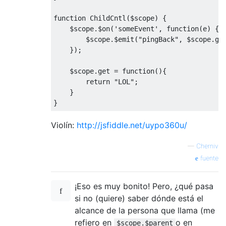
function
ChildCntl
(
$scope
)
{
    $scope
.
$on
(
'someEvent'
,
function
(
e
)
{
        $scope
.
$emit
(
"pingBack"
,
 $scope
.
ge
});
    $scope
.
get
=
function
(){
return
"LOL"
;
}
}
Violín:
http://jsfiddle.net/uypo360u/
—
Cherniv
fuente
¡Eso es muy bonito! Pero, ¿qué pasa
si no (quiere) saber dónde está el
alcance de la persona que llama (me
refiero en
o en
$scope.$parent