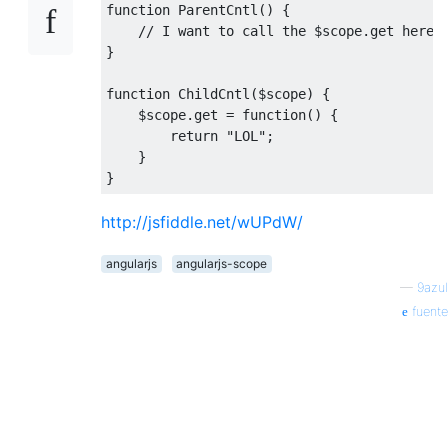
function
ParentCntl
()
{
// I want to call the $scope.get here
}
function
ChildCntl
(
$scope
)
{
    $scope
.
get
=
function
()
{
return
"LOL"
;
}
}
http://jsfiddle.net/wUPdW/
angularjs
angularjs-scope
—
9azul
fuente