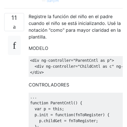
—
danyim
Registre la función del niño en el padre
11
cuando el niño se está inicializando. Usé la
notación "como" para mayor claridad en la
plantilla.
MODELO
<div
ng-controller
=
"ParentCntl as p"
>
<div
ng-controller
=
"ChildCntl as c"
ng-i
</div>
CONTROLADORES
...
function
ParentCntl
()
{
var
 p 
=
this
;
  p
.
init 
=
function
(
fnToRegister
)
{
    p
.
childGet 
=
 fnToRegister
;
};