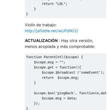
return
"LOL"
;
}
}
Violín de trabajo:
http://jsfiddle.net/wUPdW/2/
ACTUALIZACIÓN
: Hay otra versión,
menos acoplada y más comprobable:
function
ParentCntl
(
$scope
)
{
    $scope
.
msg 
=
""
;
    $scope
.
get
=
function
(){
        $scope
.
$broadcast 
(
'someEvent'
);
return
  $scope
.
msg
;
}
    $scope
.
$on
(
'pingBack'
,
function
(
e
,
data
        $scope
.
msg 
=
 data
;
});
}