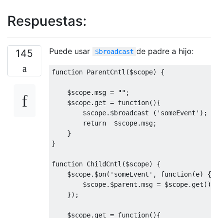
Respuestas:
Puede usar
de padre a hijo:
145
$broadcast
function
ParentCntl
(
$scope
)
{
    $scope
.
msg 
=
""
;
    $scope
.
get
=
function
(){
        $scope
.
$broadcast 
(
'someEvent'
);
return
  $scope
.
msg
;
}
}
function
ChildCntl
(
$scope
)
{
    $scope
.
$on
(
'someEvent'
,
function
(
e
)
{
        $scope
.
$parent
.
msg 
=
 $scope
.
get
();
});
    $scope
.
get
=
function
(){