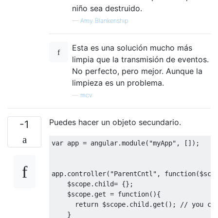
niño sea destruido.
—
Amy Blankenship
Esta es una solución mucho más
limpia que la transmisión de eventos.
No perfecto, pero mejor. Aunque la
limpieza es un problema.
—
mcv
Puedes hacer un objeto secundario.
-1
var
 app 
=
 angular
.
module
(
"myApp"
,
[]);
app
.
controller
(
"ParentCntl"
,
function
(
$sco
    $scope
.
child
=
{};
    $scope
.
get
=
function
(){
return
 $scope
.
child
.
get
();
// you ca
}