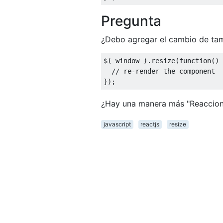
Pregunta
¿Debo agregar el cambio de tam
$
(
 window 
).
resize
(
function
()
// re-render the component
});
¿Hay una manera más "Reaccion
javascript
reactjs
resize