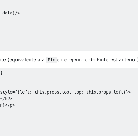
.
data
}/>
e (equivalente a a
en el ejemplo de Pinterest anterior)
Pin
w'
)
{
style
={{
left
:
this
.
props
.
top
,
 top
:
this
.
props
.
left
}}>
</
h2
>
n
}</
p
>