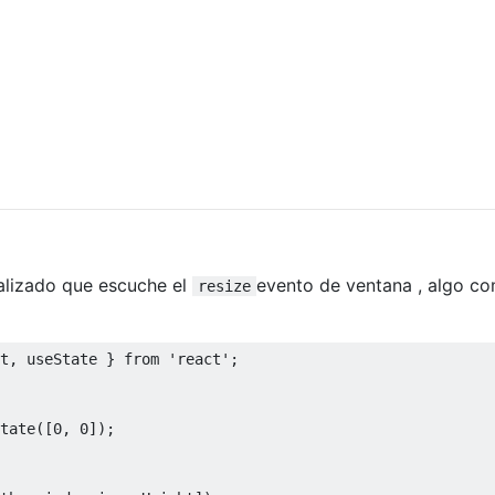
alizado que escuche el
evento de ventana , algo c
resize
t
,
 useState 
}
from
'react'
;
tate
([
0
,
0
]);