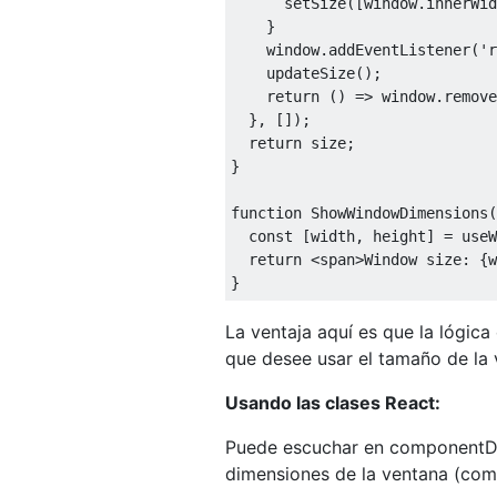
      setSize
([
window
.
innerWid
}
    window
.
addEventListener
(
'r
    updateSize
();
return
()
=>
 window
.
remove
},
[]);
return
 size
;
}
function
ShowWindowDimensions
(
const
[
width
,
 height
]
=
 useW
return
<
span
>
Window
 size
:
{
w
}
La ventaja aquí es que la lógic
que desee usar el tamaño de la 
Usando las clases React:
Puede escuchar en componentDi
dimensiones de la ventana (co