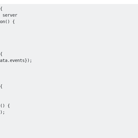
{
 server
on
()
{
{
ata
.
events
});
{
()
{
);