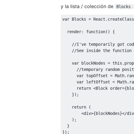
y la lista / colección de
:
Blocks
var
Blocks
=
React
.
createClass
  render
:
function
()
{
//I've temporarily got cod
//See inside the function 
var
 blockNodes 
=
this
.
prop
//temporary random posit
var
 topOffset 
=
Math
.
ran
var
 leftOffset 
=
Math
.
ra
return
<
Block
 order
={
blo
});
return
(
<
div
>{
blockNodes
}</
div
);
}
});