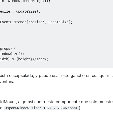
th
,
 window
.
innerHeight
]);
esize'
,
 updateSize
);
EventListener
(
'resize'
,
 updateSize
);
props
)
{
indowSize
();
idth
}
 x 
{
height
}</
span
>;
a está encapsulada, y puede usar este gancho en cualquier l
ventana.
dMount, algo así como este componente que solo muestra
mo
):
<span>Window size: 1024 x 768</span>