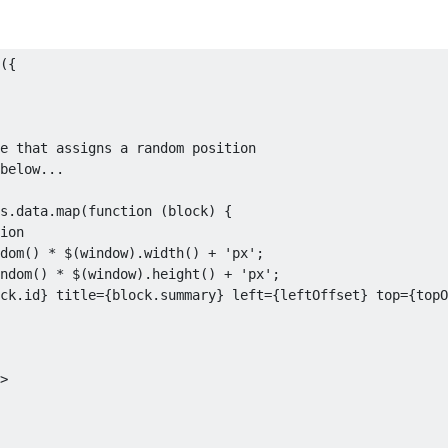
({
e that assigns a random position
below...
s
.
data
.
map
(
function
(
block
)
{
ion
dom
()
*
 $
(
window
).
width
()
+
'px'
;
ndom
()
*
 $
(
window
).
height
()
+
'px'
;
ck
.
id
}
 title
={
block
.
summary
}
 left
={
leftOffset
}
 top
={
topO
>