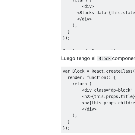
<
div
>
<
Blocks
 data
={
this
.
state
</
div
>
);
}
});
React
.
renderComponent
(
<
MyApp
 url
=
"url_here"
/>,
Luego tengo el
component
Block
  document
.
getElementById
(
'vie
)
var
Block
=
React
.
createClass
(
  render
:
function
()
{
return
(
<
div 
class
=
"dp-block"
 
<
h2
>{
this
.
props
.
title
}
<
p
>{
this
.
props
.
childre
</
div
>
);
}
});