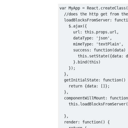
var
MyApp
=
React
.
createClass
(
//does the http get from the
  loadBlocksFromServer
:
functi
    $
.
ajax
({
      url
:
this
.
props
.
url
,
      dataType
:
'json'
,
      mimeType
:
'textPlain'
,
      success
:
function
(
data
)
this
.
setState
({
data
:
 d
}.
bind
(
this
)
});
},
  getInitialState
:
function
()
return
{
data
:
[]};
},
  componentWillMount
:
function
this
.
loadBlocksFromServer
(
},
  render
:
function
()
{
return
(