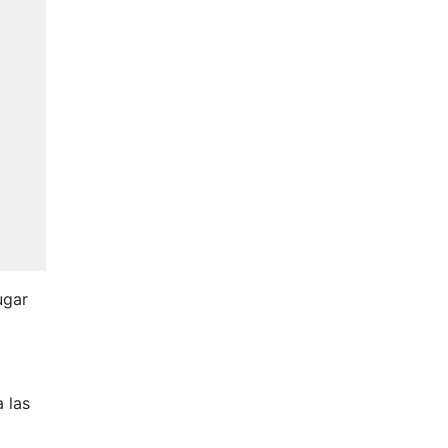
ugar
 las