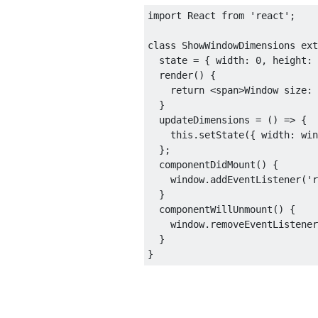
import
React
from
'react'
;
class
ShowWindowDimensions
 ext
  state 
=
{
 width
:
0
,
 height
:
  render
()
{
return
<
span
>
Window
 size
:
}
  updateDimensions 
=
()
=>
{
this
.
setState
({
 width
:
 win
};
  componentDidMount
()
{
    window
.
addEventListener
(
'r
}
  componentWillUnmount
()
{
    window
.
removeEventListener
}
}