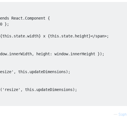
ends 
React
.
Component
{
0
};
{
this
.
state
.
width
}
 x 
{
this
.
state
.
height
}</
span
>;
dow
.
innerWidth
,
 height
:
 window
.
innerHeight 
});
esize'
,
this
.
updateDimensions
);
(
'resize'
,
this
.
updateDimensions
);
—
Sophi