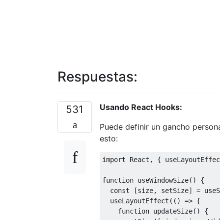
Respuestas:
Usando React Hooks:
531
Puede definir un gancho person
esto:
import
React
,
{
 useLayoutEffec
function
 useWindowSize
()
{
const
[
size
,
 setSize
]
=
 useS
  useLayoutEffect
(()
=>
{
function
 updateSize
()
{