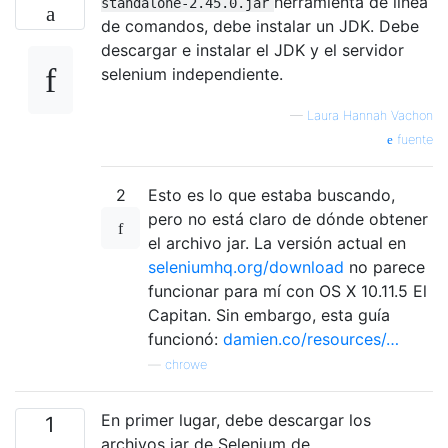
herramienta de línea
standalone-2.45.0.jar
de comandos, debe instalar un JDK. Debe
descargar e instalar el JDK y el servidor
selenium independiente.
—
Laura Hannah Vachon
fuente
2
Esto es lo que estaba buscando,
pero no está claro de dónde obtener
el archivo jar. La versión actual en
seleniumhq.org/download
no parece
funcionar para mí con OS X 10.11.5 El
Capitan. Sin embargo, esta guía
funcionó:
damien.co/resources/…
—
chrowe
En primer lugar, debe descargar los
1
archivos jar de Selenium de