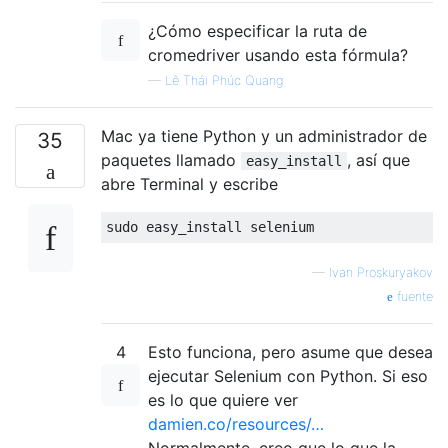
¿Cómo especificar la ruta de
cromedriver usando esta fórmula?
—
Lê Thái Phúc Quang
Mac ya tiene Python y un administrador de
35
paquetes llamado
, así que
easy_install
abre Terminal y escribe
—
Ivan Proskuryakov
fuente
4
Esto funciona, pero asume que desea
ejecutar Selenium con Python. Si eso
es lo que quiere ver
damien.co/resources/…
Normalmente, creo que lo que la