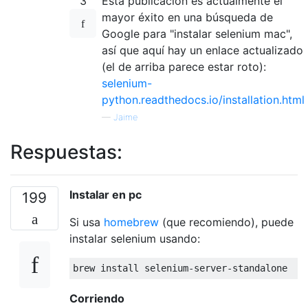
3
Esta publicación es actualmente el
mayor éxito en una búsqueda de
Google para "instalar selenium mac",
así que aquí hay un enlace actualizado
(el de arriba parece estar roto):
selenium-
python.readthedocs.io/installation.html
—
Jaime
Respuestas:
Instalar en pc
199
Si usa
homebrew
(que recomiendo), puede
instalar selenium usando:
Corriendo