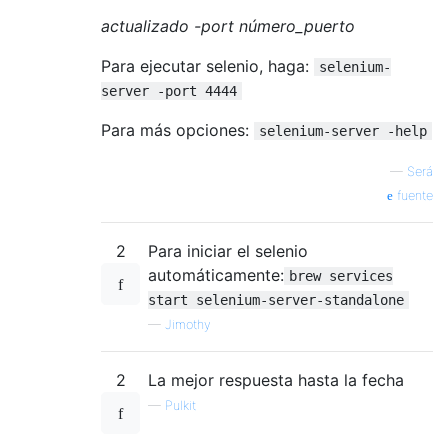
actualizado -port número_puerto
Para ejecutar selenio, haga:
selenium-
server -port 4444
Para más opciones:
selenium-server -help
—
Será
fuente
2
Para iniciar el selenio
automáticamente:
brew services
start selenium-server-standalone
—
Jimothy
2
La mejor respuesta hasta la fecha
—
Pulkit