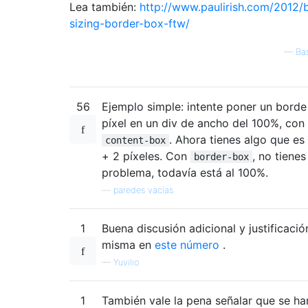
Lea también:
http://www.paulirish.com/2012/
sizing-border-box-ftw/
—
Ba
56
Ejemplo simple: intente poner un borde
píxel en un div de ancho del 100%, con
. Ahora tienes algo que e
content-box
+ 2 píxeles. Con
, no tienes
border-box
problema, todavía está al 100%.
—
paredes vacías
1
Buena discusión adicional y justificació
misma en
este número
.
—
Yuvilio
1
También vale la pena señalar que se ha