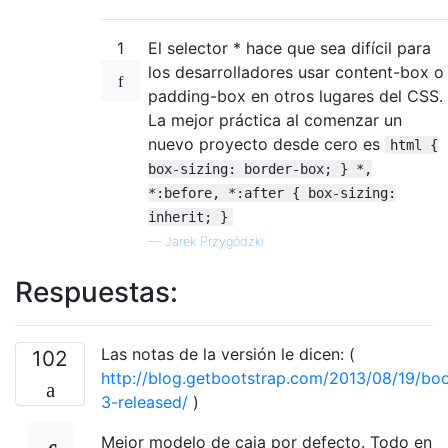
1
El selector * hace que sea difícil para
los desarrolladores usar content-box o
padding-box en otros lugares del CSS.
La mejor práctica al comenzar un
nuevo proyecto desde cero es
html {
box-sizing: border-box; } *,
*:before, *:after { box-sizing:
inherit; }
—
Jarek Przygódzki
Respuestas:
Las notas de la versión le dicen: (
102
http://blog.getbootstrap.com/2013/08/19/boo
3-released/
)
Mejor modelo de caja por defecto. Todo en