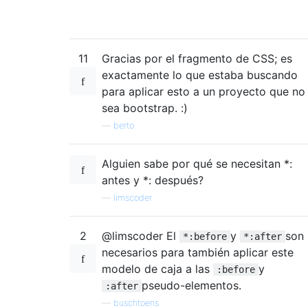
11
Gracias por el fragmento de CSS; es
exactamente lo que estaba buscando
para aplicar esto a un proyecto que no
sea bootstrap. :)
—
berto
Alguien sabe por qué se necesitan *:
antes y *: después?
—
limscoder
2
@limscoder El
y
son
*:before
*:after
necesarios para también aplicar este
modelo de caja a las
y
:before
pseudo-elementos.
:after
—
buschtoens