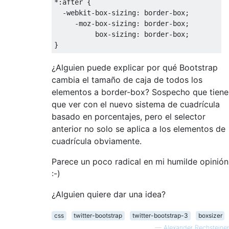
*:
after 
{
-
webkit
-
box
-
sizing
:
 border
-
box
;
-
moz
-
box
-
sizing
:
 border
-
box
;
          box
-
sizing
:
 border
-
box
;
}
¿Alguien puede explicar por qué Bootstrap
cambia el tamaño de caja de todos los
elementos a border-box? Sospecho que tiene
que ver con el nuevo sistema de cuadrícula
basado en porcentajes, pero el selector
anterior no solo se aplica a los elementos de
cuadrícula obviamente.
Parece un poco radical en mi humilde opinión
:-)
¿Alguien quiere dar una idea?
css
twitter-bootstrap
twitter-bootstrap-3
boxsizer
—
Alexander Rechsteiner