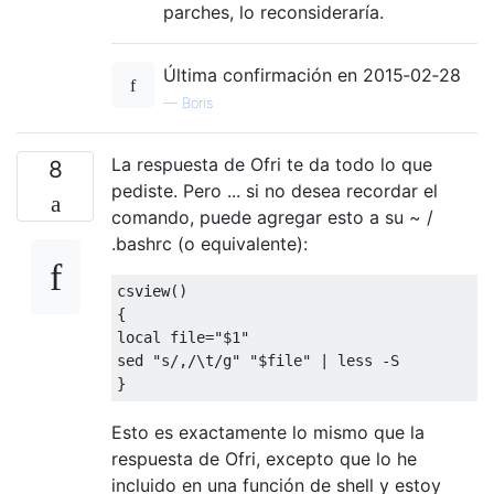
parches, lo reconsideraría.
Última confirmación en 2015‑02‑28
—
Boris
La respuesta de Ofri te da todo lo que
8
pediste. Pero ... si no desea recordar el
comando, puede agregar esto a su ~ /
.bashrc (o equivalente):
csview()

{

local file="$1"

sed "s/,/\t/g" "$file" | less -S

Esto es exactamente lo mismo que la
respuesta de Ofri, excepto que lo he
incluido en una función de shell y estoy