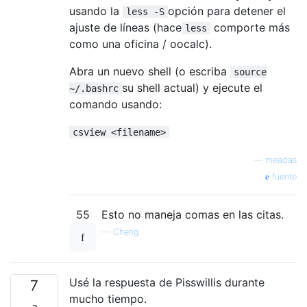
usando la
opción para detener el
less -S
ajuste de líneas (hace
comporte más
less
como una oficina / oocalc).
Abra un nuevo shell (o escriba
source
su shell actual) y ejecute el
~/.bashrc
comando usando:
csview <filename>
—
meadas
fuente
55
Esto no maneja comas en las citas.
—
Cheng
Usé la respuesta de Pisswillis durante
7
mucho tiempo.