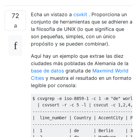
Echa un vistazo a
csvkit
. Proporciona un
72
conjunto de herramientas que se adhieren a
la filosofía de UNIX (lo que significa que
son pequeñas, simples, con un único
propósito y se pueden combinar).
Aquí hay un ejemplo que extrae las diez
ciudades más pobladas de Alemania de la
base de datos
gratuita de
Maxmind World
Cities
y muestra el resultado en un formato
legible por consola:
$ csvgrep -e iso-8859-1 -c 1 -m "de" worldc
  | csvsort -r -c 5 -l | csvcut -c 1,2,4,6 
-------------------------------------------
|  line_number | Country | AccentCity | Pop
-------------------------------------------
|  1           | de      | Berlin     | 339
|  2           | de      | Hamburg    | 173