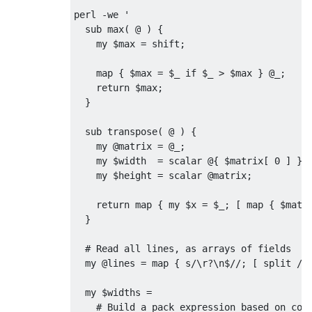
perl -we '

  sub max( @ ) {

    my $max = shift;

    map { $max = $_ if $_ > $max } @_;

    return $max;

  }

  sub transpose( @ ) {

    my @matrix = @_;

    my $width  = scalar @{ $matrix[ 0 ] };

    my $height = scalar @matrix;

    return map { my $x = $_; [ map { $matri
  }

  # Read all lines, as arrays of fields

  my @lines = map { s/\r?\n$//; [ split /,/
  my $widths =

    # Build a pack expression based on colu