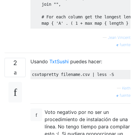
    join "",

    # For each column get the longest lengt
    map { 'A' . ( 1 + max map { length } @$
    # Get arrays of columns

—
Jean Vincent
    transpose

fuente
    @lines

Usando
TxtSushi
puedes hacer:
  ;

2
  # Format all lines with pack

  map { print pack( $widths, @$_ ) . "\n" }
' $1 | less -NS

—
Keith
fuente
Voto negativo por no ser un
procedimiento de instalación de una
línea. No tengo tiempo para compilar
esto :(. Si pudiera proporcionar un