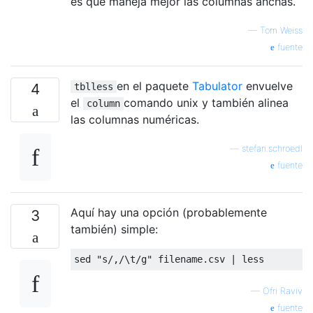
es que maneja mejor las columnas anchas.
—
Tom Weiss
fuente
en el paquete
Tabulator
envuelve
4
tblless
el
comando unix y también alinea
column
las columnas numéricas.
—
stefan.schroedl
fuente
Aquí hay una opción (probablemente
3
también) simple:
—
Ofri Raviv
fuente