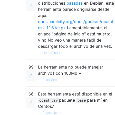
distribuciones
basadas
en Debian, esta
herramienta parece originarse desde
aquí:
docs.camlcity.org/docs/godisrc/ocaml-
csv-1.1.6.tar.gz
Lamentablemente, el
enlace "página de inicio" está muerto,
y no No veo una manera fácil de
descargar todo el archivo de una vez.
—
cincodenada
99
La herramienta no puede manejar
archivos con 100Mb +
—
PedroSena
66
Esta herramienta está disponible en el
paquete
para mí en
ocaml-csv
base
Centos7
—
Bryce Guinta