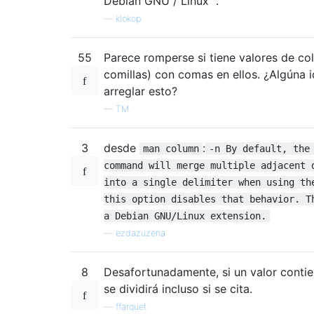
Debian GNU / Linux ".
—
klokop
55
Parece romperse si tiene valores de co
comillas) con comas en ellos. ¿Algúna
arreglar esto?
—
TM.
3
desde
:
man column
-n By default, the
command will merge multiple adjacent 
into a single delimiter when using th
this option disables that behavior. T
a Debian GNU/Linux extension.
—
ezdazuzena
8
Desafortunadamente, si un valor conti
se dividirá incluso si se cita.
—
ffarquet