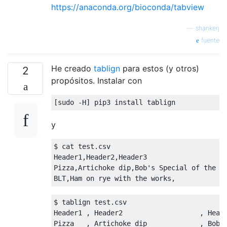
https://anaconda.org/bioconda/tabview
—
shankerj
fuente
He creado
tablign
para estos (y otros)
2
propósitos. Instalar con
y
$ cat test.csv

Header1,Header2,Header3

Pizza,Artichoke dip,Bob's Special of the Da
$ tablign test.csv

Header1 , Header2                   , Heade
Pizza   , Artichoke dip             , Bob's