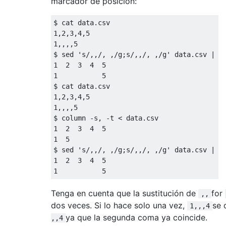
marcador de posición:
$ cat data.csv

1,2,3,4,5

1,,,,5

$ sed 's/,,/, ,/g;s/,,/, ,/g' data.csv | co
1  2  3  4  5

1           5

$ cat data.csv

1,2,3,4,5

1,,,,5

$ column -s, -t < data.csv

1  2  3  4  5

1  5

$ sed 's/,,/, ,/g;s/,,/, ,/g' data.csv | co
1  2  3  4  5

Tenga en cuenta que la sustitución de
for
,,
dos veces. Si lo hace solo una vez,
se 
1,,,4
ya que la segunda coma ya coincide.
,,4