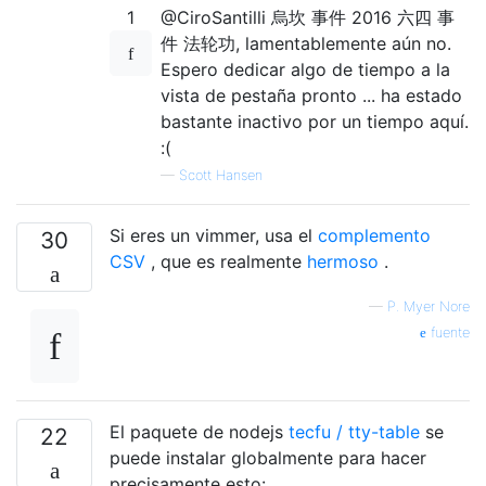
1
@CiroSantilli 烏坎 事件 2016 六四 事
件 法轮功, lamentablemente aún no.
Espero dedicar algo de tiempo a la
vista de pestaña pronto ... ha estado
bastante inactivo por un tiempo aquí.
:(
—
Scott Hansen
Si eres un vimmer, usa el
complemento
30
CSV
, que es realmente
hermoso
.
—
P. Myer Nore
fuente
El paquete de nodejs
tecfu / tty-table
se
22
puede instalar globalmente para hacer
precisamente esto: