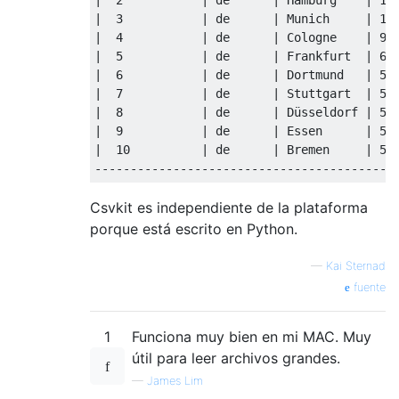
|  3           | de      | Munich     | 124
|  4           | de      | Cologne    | 968
|  5           | de      | Frankfurt  | 648
|  6           | de      | Dortmund   | 594
|  7           | de      | Stuttgart  | 591
|  8           | de      | Düsseldorf | 577
|  9           | de      | Essen      | 576
|  10          | de      | Bremen     | 546
Csvkit es independiente de la plataforma
porque está escrito en Python.
—
Kai Sternad
fuente
1
Funciona muy bien en mi MAC. Muy
útil para leer archivos grandes.
—
James Lim