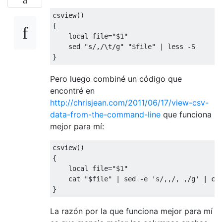
csview()

{

    local file="$1"

    sed "s/,/\t/g" "$file" | less -S

Pero luego combiné un código que
encontré en
http://chrisjean.com/2011/06/17/view-csv-
data-from-the-command-line
que funciona
mejor para mí:
csview()

{

    local file="$1"

    cat "$file" | sed -e 's/,,/, ,/g' | col
La razón por la que funciona mejor para mí