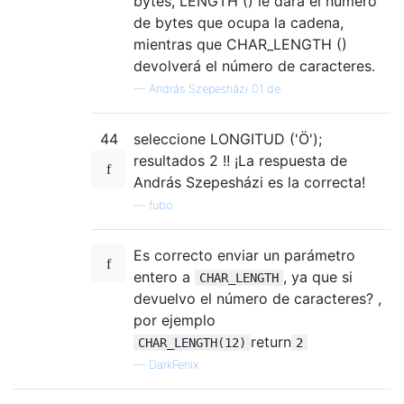
bytes, LENGTH () le dará el número
de bytes que ocupa la cadena,
mientras que CHAR_LENGTH ()
devolverá el número de caracteres.
—
András Szepesházi 01 de
44
seleccione LONGITUD ('Ö');
resultados 2 !! ¡La respuesta de
András Szepesházi es la correcta!
—
fubo
Es correcto enviar un parámetro
entero a
, ya que si
CHAR_LENGTH
devuelvo el número de caracteres? ,
por ejemplo
return
CHAR_LENGTH(12)
2
—
DarkFenix