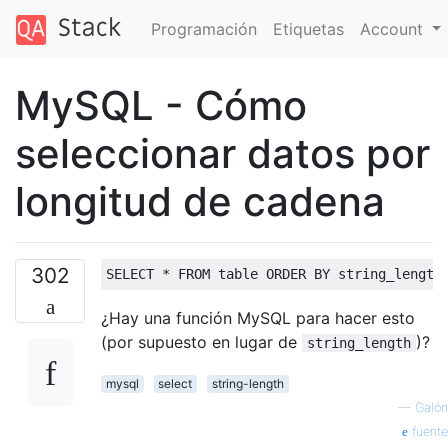
Programación
Etiquetas
Account
MySQL - Cómo
seleccionar datos por
longitud de cadena
302
SELECT
*
FROM
table
ORDER
BY
 string_length
¿Hay una función MySQL para hacer esto
(por supuesto en lugar de
)?
string_length
mysql
select
string-length
—
Galón
fuente