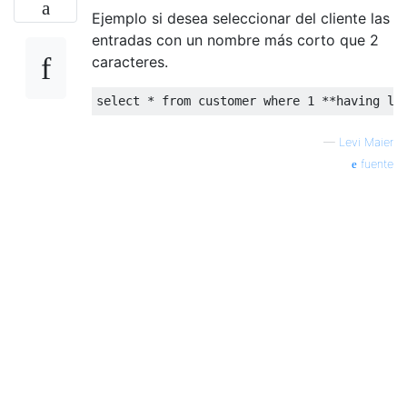
Ejemplo si desea seleccionar del cliente las
entradas con un nombre más corto que 2
caracteres.
select
*
from
 customer 
where
1
**
having
 le
—
Levi Maier
fuente