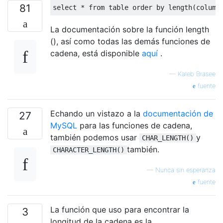
81
select
*
from
table
order
by
 length
(
column
La documentación sobre la función length
(), así como todas las demás funciones de
cadena, está disponible
aquí
.
—
Kaleb Brasee
fuente
Echando un vistazo a la
documentación de
27
MySQL
para las funciones de cadena,
también podemos usar
y
CHAR_LENGTH()
también.
CHARACTER_LENGTH()
—
Nunca sin esperanza
fuente
La función que uso para encontrar la
3
longitud de la cadena es la