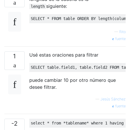
siguiente:
length
SELECT
*
FROM
table
ORDER
BY
 length
(
column
—
Rito
fuente
Usé estas oraciones para filtrar
1
SELECT
table
.
field1
,
table
.
field2 
FROM
tab
puede cambiar 10 por otro número que
desee filtrar.
—
Jesús Sánchez
fuente
-2
select
*
from
*
tablename
*
where
1
having
 l