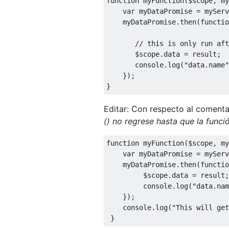
function
 myFunction
(
$scope
,
 my
var
 myDataPromise 
=
 myServ
    myDataPromise
.
then
(
functio
// this is only run aft
       $scope
.
data 
=
 result
;
       console
.
log
(
"data.name"
});
}
Editar: Con respecto al comenta
() no regrese hasta que la funció
function
 myFunction
(
$scope
,
 my
var
 myDataPromise 
=
 myServ
    myDataPromise
.
then
(
functio
         $scope
.
data 
=
 result
;
         console
.
log
(
"data.nam
});
    console
.
log
(
"This will get
}