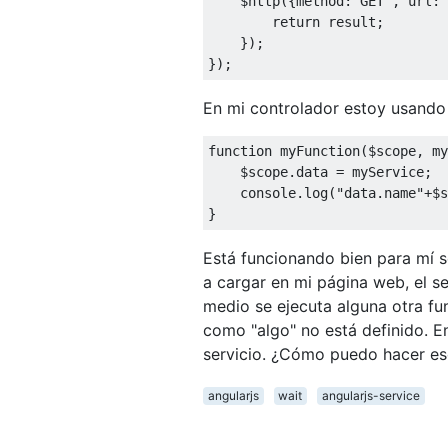
    $http
({
method
:
"GET"
,
 url
:
"
return
 result
;
});
});
En mi controlador estoy usando
function
 myFunction
(
$scope
,
 my
    $scope
.
data 
=
 myService
;
    console
.
log
(
"data.name"
+
$s
}
Está funcionando bien para mí s
a cargar en mi página web, el ser
medio se ejecuta alguna otra fun
como "algo" no está definido. E
servicio. ¿Cómo puedo hacer es
angularjs
wait
angularjs-service