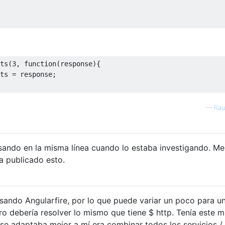
ts
(
3
,
function
(
response
){
ts 
=
 response
;
—
Rau
sando en la misma línea cuando lo estaba investigando. Me
a publicado esto.
usando Angularfire, por lo que puede variar un poco para u
ero debería resolver lo mismo que tiene $ http. Tenía este 
 se adaptaba mejor a mí era combinar todos los servicios /