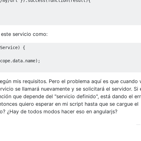
/my/url"
}).
success
(
function
(
result
){
 este servicio como:
Service
)
{
cope
.
data
.
name
);
egún mis requisitos. Pero el problema aquí es que cuando 
vicio se llamará nuevamente y se solicitará el servidor. Si 
ción que depende del "servicio definido", está dando el er
ntonces quiero esperar en mi script hasta que se cargue el
o? ¿Hay de todos modos hacer eso en angularjs?