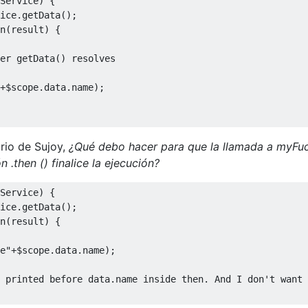
Service
)
{
ice
.
getData
();
n
(
result
)
{
er getData() resolves
+
$scope
.
data
.
name
);
rio de Sujoy,
¿Qué debo hacer para que la llamada a myFuc
n .then () finalice la ejecución?
Service
)
{
ice
.
getData
();
n
(
result
)
{
e"
+
$scope
.
data
.
name
);
 printed before data.name inside then. And I don't want 