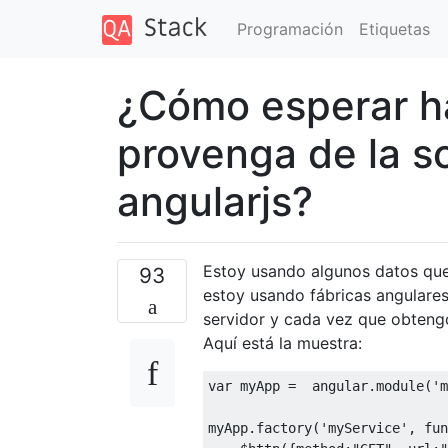
Programación
Etiquetas
¿Cómo esperar ha
provenga de la so
angularjs?
Estoy usando algunos datos que 
93
estoy usando fábricas angulares
servidor y cada vez que obtengo
Aquí está la muestra:
var
 myApp 
=
  angular
.
module
(
'm
myApp
.
factory
(
'myService'
,
fun