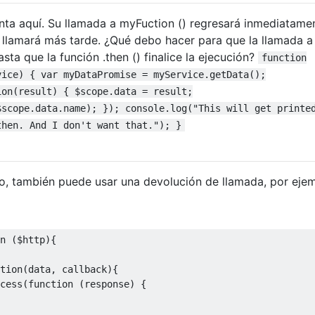
nta aquí. Su llamada a myFuction () regresará inmediatame
 llamará más tarde. ¿Qué debo hacer para que la llamada a
sta que la función .then () finalice la ejecución?
function
vice) { var myDataPromise = myService.getData();
ion(result) { $scope.data = result;
$scope.data.name); }); console.log("This will get printe
then. And I don't want that."); }
o, también puede usar una devolución de llamada, por ejem
n
(
$http
){
tion
(
data
,
 callback
){
cess
(
function
(
response
)
{