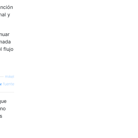
unción
mal y
nuar
amada
 flujo
—
mikel
fuente
que
 no
s