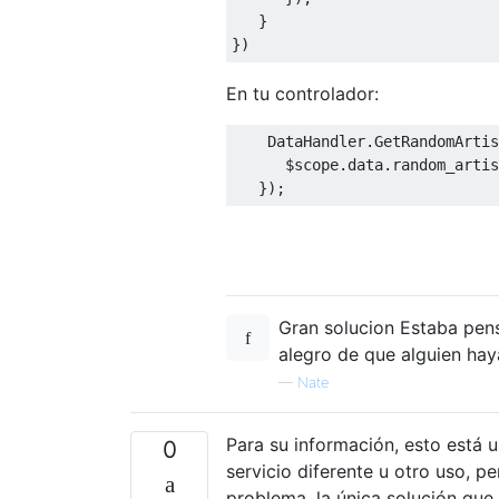
}
})
En tu controlador:
DataHandler
.
GetRandomArtis
      $scope
.
data
.
random_artis
});
Gran solucion Estaba pen
alegro de que alguien hay
—
Nate
Para su información, esto está 
0
servicio diferente u otro uso, p
problema, la única solución que