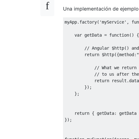
Una implementación de ejemplo
myApp
.
factory
(
'myService'
,
fun
var
 getData 
=
function
()
{
// Angular $http() and
return
 $http
({
method
:
"
// What we return 
// to us after the
return
 result
.
data
});
};
return
{
 getData
:
 getData 
});