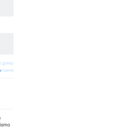
l gomez
fuente
n
mismo