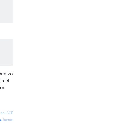
vuelvo
en el
ror
—
anilCSE
fuente