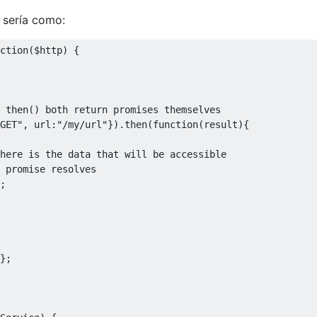
 sería como:
ction
(
$http
)
{
 then() both return promises themselves 
GET"
,
 url
:
"/my/url"
}).
then
(
function
(
result
){
here is the data that will be accessible 
 promise resolves
;
};