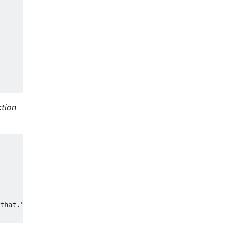
tion
that."
);