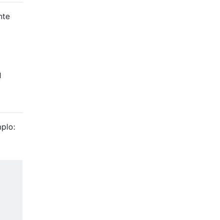
nte
d
plo: