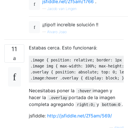
jsfiddle.net/Zf5am/1766
.
—
Jacob van Lingen
¡¡tipo!! increíble solución !!
—
Alvaro Joao
Estabas cerca. Esto funcionará:
11
.
image 
{
 position
:
 relative
;
 border
:
1px
 s
.
image img 
{
 max
-
width
:
100
%;
 max
-
height
:
.
overlay 
{
 position
:
 absolute
;
 top
:
0
;
 lef
.
image
:
hover 
.
overlay 
{
 display
:
 block
;
}
Necesitabas poner la
imagen y
:hover
hacer la
portada de la imagen
.overlay
completa agregando
y
.
right:0;
bottom:0
jsfiddle:
http://jsfiddle.net/Zf5am/569/
—
david