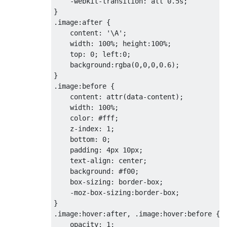
-
webkit
-
transition
:
 all 
0.5s
;
}
.
image
:
after 
{
    content
:
'\A'
;
    width
:
100
%;
 height
:
100
%;
    top
:
0
;
 left
:
0
;
    background
:
rgba
(
0
,
0
,
0
,
0.6
);
}
.
image
:
before 
{
    content
:
 attr
(
data
-
content
);
    width
:
100
%;
    color
:
#fff;
    z
-
index
:
1
;
    bottom
:
0
;
    padding
:
4px
10px
;
    text
-
align
:
 center
;
    background
:
#f00;
    box
-
sizing
:
 border
-
box
;
-
moz
-
box
-
sizing
:
border
-
box
;
}
.
image
:
hover
:
after
,
.
image
:
hover
:
before 
{
    opacity
:
1
;