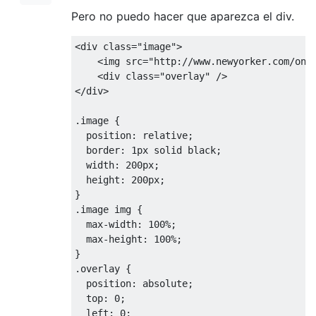
Pero no puedo hacer que aparezca el div.
<div
class
=
"image"
>
<img
src
=
"http://www.newyorker.com/onl
<div
class
=
"overlay"
/>
</div>
.image {
  position: relative;
  border: 1px solid black;
  width: 200px;
  height: 200px;
}
.image img {
  max-width: 100%;
  max-height: 100%;
}
.overlay {
  position: absolute;
  top: 0;
  left: 0;