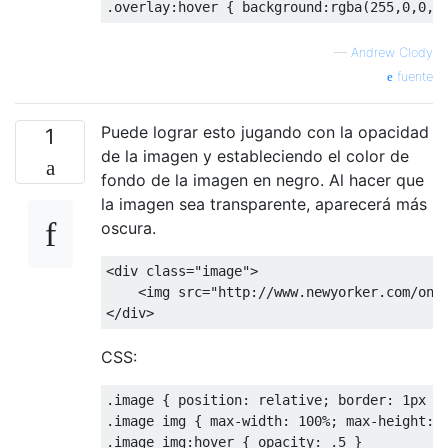
.
overlay
:
hover 
{
 background
:
rgba
(
255
,
0
,
0
,.
—
Andrew Clody
fuente
Puede lograr esto jugando con la opacidad
1
de la imagen y estableciendo el color de
fondo de la imagen en negro. Al hacer que
la imagen sea transparente, aparecerá más
oscura.
<div
class
=
"image"
>
<img
src
=
"http://www.newyorker.com/onl
</div>
CSS:
.
image 
{
 position
:
 relative
;
 border
:
1px
 s
.
image img 
{
 max
-
width
:
100
%;
 max
-
height
:
.
image img
:
hover 
{
 opacity
:
.
5
}