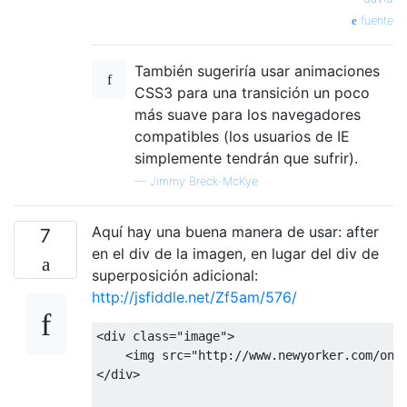
fuente
También sugeriría usar animaciones
CSS3 para una transición un poco
más suave para los navegadores
compatibles (los usuarios de IE
simplemente tendrán que sufrir).
—
Jimmy Breck-McKye
Aquí hay una buena manera de usar: after
7
en el div de la imagen, en lugar del div de
superposición adicional:
http://jsfiddle.net/Zf5am/576/
<div
class
=
"image"
>
<img
src
=
"http://www.newyorker.com/onl
</div>