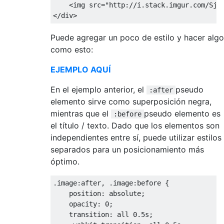
<img
src
=
"http://i.stack.imgur.com/Sjs
</div>
Puede agregar un poco de estilo y hacer algo
como esto:
EJEMPLO AQUÍ
En el ejemplo anterior, el
pseudo
:after
elemento sirve como superposición negra,
mientras que el
pseudo elemento es
:before
el título / texto. Dado que los elementos son
independientes entre sí, puede utilizar estilos
separados para un posicionamiento más
óptimo.
.
image
:
after
,
.
image
:
before 
{
    position
:
 absolute
;
    opacity
:
0
;
    transition
:
 all 
0.5s
;