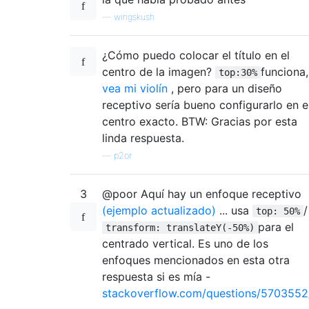
—
wingskush
¿Cómo puedo colocar el título en el
centro de la imagen?
funciona,
top:30%
vea mi violín
, pero para un diseño
receptivo sería bueno configurarlo en e
centro exacto. BTW: Gracias por esta
linda respuesta.
—
p2or
3
@poor Aquí hay un enfoque receptivo
(ejemplo actualizado)
... usa
/
top: 50%
para el
transform: translateY(-50%)
centrado vertical. Es uno de los
enfoques mencionados en esta otra
respuesta si es mía -
stackoverflow.com/questions/5703552