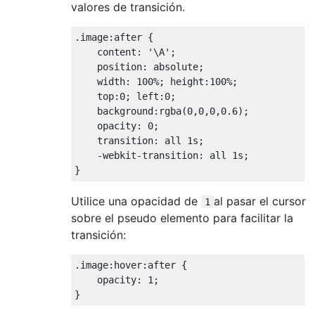
valores de transición.
.
image
:
after 
{
    content
:
'\A'
;
    position
:
 absolute
;
    width
:
100
%;
 height
:
100
%;
    top
:
0
;
 left
:
0
;
    background
:
rgba
(
0
,
0
,
0
,
0.6
);
    opacity
:
0
;
    transition
:
 all 
1s
;
-
webkit
-
transition
:
 all 
1s
;
}
Utilice una opacidad de
al pasar el cursor
1
sobre el pseudo elemento para facilitar la
transición:
.
image
:
hover
:
after 
{
    opacity
:
1
;
}