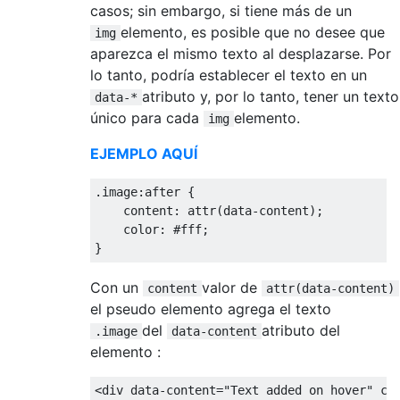
casos; sin embargo, si tiene más de un
elemento, es posible que no desee que
img
aparezca el mismo texto al desplazarse. Por
lo tanto, podría establecer el texto en un
atributo y, por lo tanto, tener un texto
data-*
único para cada
elemento.
img
EJEMPLO AQUÍ
.
image
:
after 
{
    content
:
 attr
(
data
-
content
);
    color
:
#fff;
}
Con un
valor de
content
attr(data-content)
el pseudo elemento agrega el texto
del
atributo del
.image
data-content
elemento :
<div
data-content
=
"Text added on hover"
cl