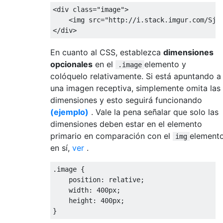
<div
class
=
"image"
>
<img
src
=
"http://i.stack.imgur.com/Sjs
</div>
En cuanto al CSS, establezca
dimensiones
opcionales
en el
elemento y
.image
colóquelo relativamente. Si está apuntando a
una imagen receptiva, simplemente omita las
dimensiones y esto seguirá funcionando
(ejemplo)
. Vale la pena señalar que solo las
dimensiones deben estar en el elemento
primario en comparación con el
element
img
en sí,
ver
.
.
image 
{
    position
:
 relative
;
    width
:
400px
;
    height
:
400px
;
}