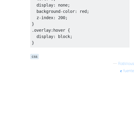
  display: none;
  background-color: red;
  z-index: 200;
}
.overlay:hover {
  display: block;
}
css
—
RobVious
fuente