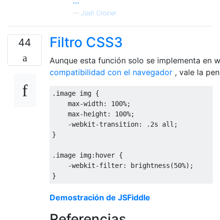
…
—
Josh Crozier
Filtro CSS3
44
Aunque esta función solo se implementa en w
compatibilidad con el navegador
, vale la pen
.
image img 
{
    max
-
width
:
100
%;
    max
-
height
:
100
%;
-
webkit
-
transition
:
.
2s
 all
;
}
.
image img
:
hover 
{
-
webkit
-
filter
:
 brightness
(
50
%);
}
Demostración de JSFiddle
Referencias