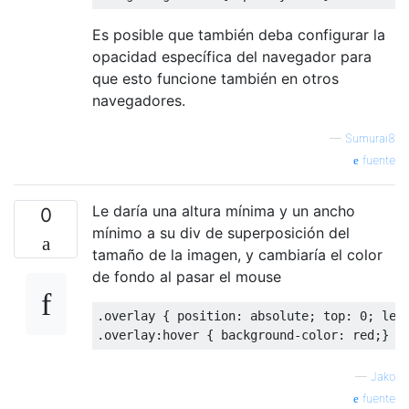
Es posible que también deba configurar la
opacidad específica del navegador para
que esto funcione también en otros
navegadores.
—
Sumurai8
fuente
Le daría una altura mínima y un ancho
0
mínimo a su div de superposición del
tamaño de la imagen, y cambiaría el color
de fondo al pasar el mouse
.
overlay 
{
 position
:
 absolute
;
 top
:
0
;
 lef
.
overlay
:
hover 
{
 background
-
color
:
 red
;}
—
Jako
fuente