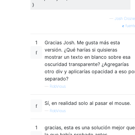
}
—
Josh Crozie
fuent
1
Gracias Josh. Me gusta más esta
versión. ¿Qué harías si quisieras
mostrar un texto en blanco sobre esa
oscuridad transparente? ¿Agregarías
otro div y aplicarías opacidad a eso po
separado?
—
RobVious
Sí, en realidad solo al pasar el mouse.
—
RobVious
1
gracias, esta es una solución mejor que
la que había probado antes