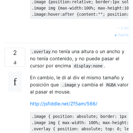
.image {position:relative; border:1px solid
.image img {max-width:100%; max-height:100%
.image:hover:after {content:""; position:a
—
y yo
fuente
no tenía una altura o un ancho y
2
.overlay
no tenía contenido, y no puede pasar el
cursor por encima
.
display:none
En cambio, le di al div el mismo tamaño y
posición que
y cambia el
valor
.image
RGBA
al pasar el mouse.
http://jsfiddle.net/Zf5am/566/
.
image 
{
 position
:
 absolute
;
 border
:
1px
 s
.
image img 
{
 max
-
width
:
100
%;
 max
-
height
:
.
overlay 
{
 position
:
 absolute
;
 top
:
0
;
 lef