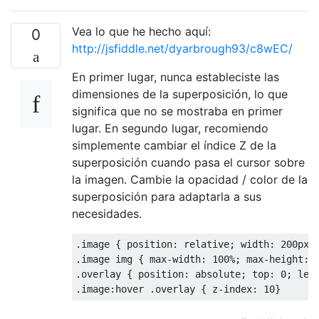
Vea lo que he hecho aquí:
0
http://jsfiddle.net/dyarbrough93/c8wEC/
En primer lugar, nunca estableciste las
dimensiones de la superposición, lo que
significa que no se mostraba en primer
lugar. En segundo lugar, recomiendo
simplemente cambiar el índice Z de la
superposición cuando pasa el cursor sobre
la imagen. Cambie la opacidad / color de la
superposición para adaptarla a sus
necesidades.
.
image 
{
 position
:
 relative
;
 width
:
200px
;
.
image img 
{
 max
-
width
:
100
%;
 max
-
height
:
.
overlay 
{
 position
:
 absolute
;
 top
:
0
;
 lef
.
image
:
hover 
.
overlay 
{
 z
-
index
:
10
}