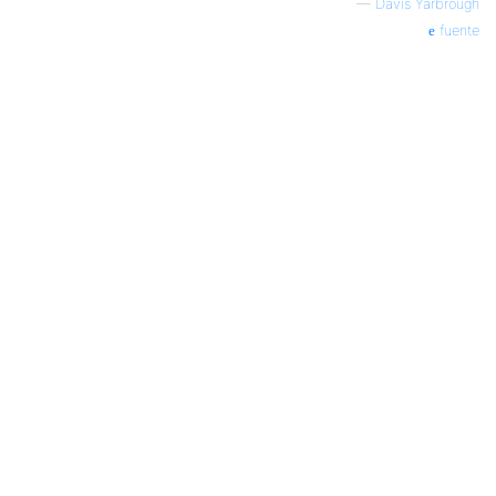
—
Davis Yarbrough
fuente