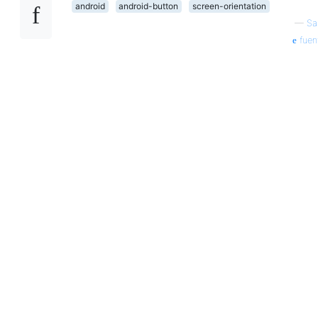
android
android-button
screen-orientation
—
S
fuen