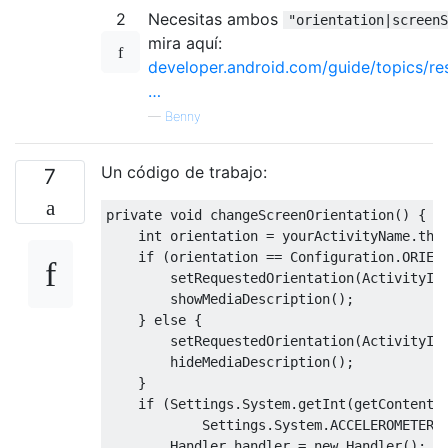
2
Necesitas ambos
"orientation|screenS
mira aquí:
developer.android.com/guide/topics/re
…
—
Benny
Un código de trabajo:
7
private
void
 changeScreenOrientation
()
{
int
 orientation 
=
 yourActivityName
.
thi
if
(
orientation 
==
Configuration
.
ORIEN
        setRequestedOrientation
(
ActivityIn
        showMediaDescription
();
}
else
{
        setRequestedOrientation
(
ActivityIn
        hideMediaDescription
();
}
if
(
Settings
.
System
.
getInt
(
getContentR
Settings
.
System
.
ACCELEROMETER_
Handler
 handler 
=
new
Handler
();