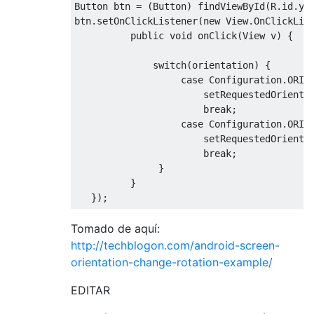
Button
 btn 
=
(
Button
)
 findViewById
(
R
.
id
.
yo
btn
.
setOnClickListener
(
new
View
.
OnClickLis
public
void
 onClick
(
View
 v
)
{
switch
(
orientation
)
{
case
Configuration
.
ORIE
                       setRequestedOrienta
break
;
case
Configuration
.
ORIE
                       setRequestedOrienta
break
;
}
}
});
Tomado de aquí:
http://techblogon.com/android-screen-
orientation-change-rotation-example/
EDITAR