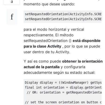
momento que desee usando:
setRequestedOrientation
(
ActivityInfo
.
SCREE
setRequestedOrientation
(
ActivityInfo
.
SCREE
para el modo horizontal y vertical
respectivamente. El método
setRequestedOrientation ()
está disponible
para la clase Activity
, por lo que se puede
usar dentro de tu Activity.
Y así es como puede
obtener la orientación
actual de la pantalla
y configurarla
adecuadamente según su estado actual:
Display
 display 
=
((
WindowManager
)
 getSyst
final
int
 orientation 
=
 display
.
getOrienta
// OR: orientation = getRequestedOrientat
// set the screen orientation on button cl