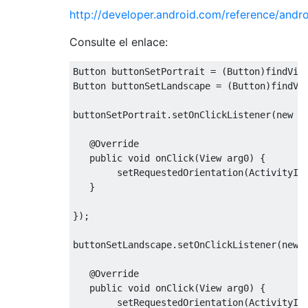
http://developer.android.com/reference/andro
Consulte el enlace:
Button
 buttonSetPortrait 
=
(
Button
)
findVie
Button
 buttonSetLandscape 
=
(
Button
)
findVi
buttonSetPortrait
.
setOnClickListener
(
new
B
@Override
public
void
 onClick
(
View
 arg0
)
{
        setRequestedOrientation
(
ActivityIn
}
});
buttonSetLandscape
.
setOnClickListener
(
new
@Override
public
void
 onClick
(
View
 arg0
)
{
        setRequestedOrientation
(
ActivityIn