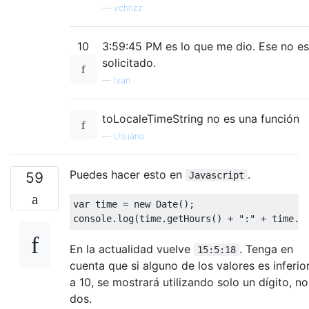
—
vchrizz
10
3:59:45 PM es lo que me dio. Ese no es
solicitado.
—
Ivan
toLocaleTimeString no es una función
—
Usuario
Puedes hacer esto en
.
59
Javascript
var
 time 
=
new
Date
();
console
.
log
(
time
.
getHours
()
+
":"
+
 time
.
g
En la actualidad vuelve
. Tenga en
15:5:18
cuenta que si alguno de los valores es inferio
a 10, se mostrará utilizando solo un dígito, no
dos.