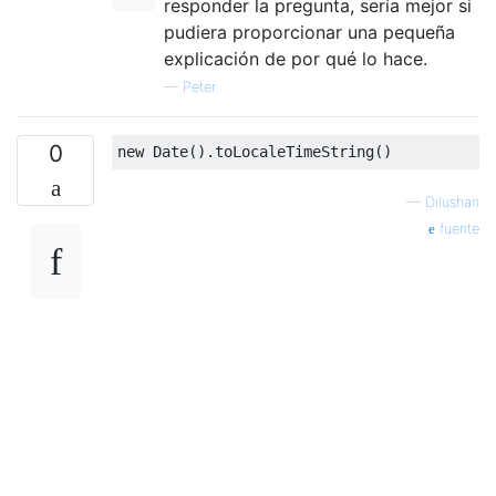
responder la pregunta, sería mejor si
pudiera proporcionar una pequeña
explicación de por qué lo hace.
—
Peter
0
new
Date
().
toLocaleTimeString
()
—
Dilushan
fuente