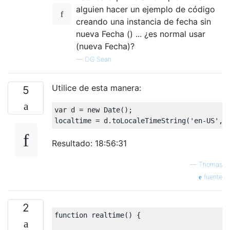
alguien hacer un ejemplo de código
creando una instancia de fecha sin
nueva Fecha () ... ¿es normal usar
(nueva Fecha)?
—
OG Sean
Utilice de esta manera:
5
var
 d 
=
new
Date
();
localtime 
=
 d
.
toLocaleTimeString
(
'en-US'
,
Resultado: 18:56:31
—
Thomas
fuente
2
function
 realtime
()
{