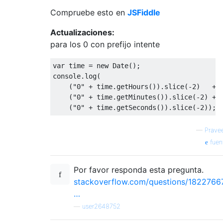
Compruebe esto en
JSFiddle
Actualizaciones:
para los 0 con prefijo intente
var
 time 
=
new
Date
();
console
.
log
(
(
"0"
+
 time
.
getHours
()).
slice
(-
2
)
+
(
"0"
+
 time
.
getMinutes
()).
slice
(-
2
)
+
(
"0"
+
 time
.
getSeconds
()).
slice
(-
2
));
—
Prave
fuen
Por favor responda esta pregunta.
stackoverflow.com/questions/1822766
…
—
user2648752