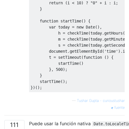
return
(
i 
<
10
)
?
"0"
+
 i 
:
 i
;
}
function
 startTime
()
{
var
 today 
=
new
Date
(),
            h 
=
 checkTime
(
today
.
getHours
()
            m 
=
 checkTime
(
today
.
getMinutes
            s 
=
 checkTime
(
today
.
getSeconds
        document
.
getElementById
(
'time'
).
in
        t 
=
 setTimeout
(
function
()
{
            startTime
()
},
500
);
}
    startTime
();
})();
—
Tushar Gupta - curioustushar
fuente
Puede usar la función nativa
111
Date.toLocaleTi