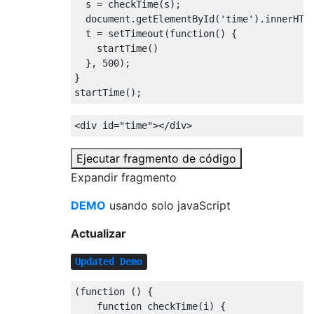
  s 
=
 checkTime
(
s
);
  document
.
getElementById
(
'time'
).
innerHTM
  t 
=
 setTimeout
(
function
()
{
    startTime
()
},
500
);
}
startTime
();
<div
id
=
"time"
></div>
Ejecutar fragmento de código
Expandir fragmento
DEMO
usando solo javaScript
Actualizar
Updated Demo
(
function
()
{
function
 checkTime
(
i
)
{