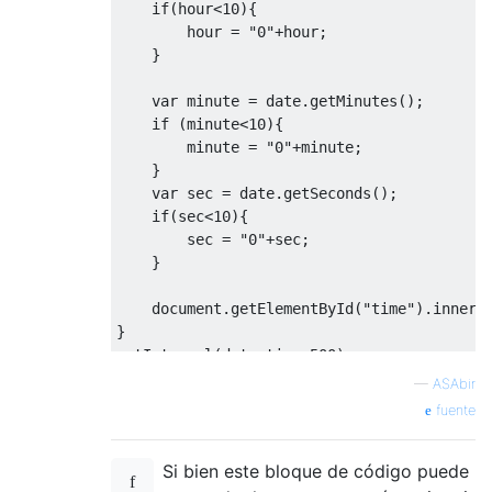
if
(
hour
<
10
){
        hour 
=
"0"
+
hour
;
}
var
 minute 
=
 date
.
getMinutes
();
if
(
minute
<
10
){
        minute 
=
"0"
+
minute
;
}
var
 sec 
=
 date
.
getSeconds
();
if
(
sec
<
10
){
        sec 
=
"0"
+
sec
;
}
    document
.
getElementById
(
"time"
).
innerH
}
setInterval
(
date_time
,
500
);
<
per
>
—
ASAbir
<
div 
class
=
"date"
 id
=
"time"
></
div
>
fuente
</
per
>
Si bien este bloque de código puede