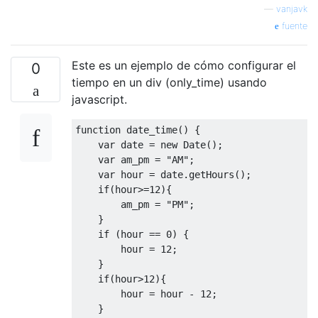
—
vanjavk
fuente
Este es un ejemplo de cómo configurar el
0
tiempo en un div (only_time) usando
javascript.
function
 date_time
()
{
var
 date 
=
new
Date
();
var
 am_pm 
=
"AM"
;
var
 hour 
=
 date
.
getHours
();
if
(
hour
>=
12
){
        am_pm 
=
"PM"
;
}
if
(
hour 
==
0
)
{
        hour 
=
12
;
}
if
(
hour
>
12
){
        hour 
=
 hour 
-
12
;
}