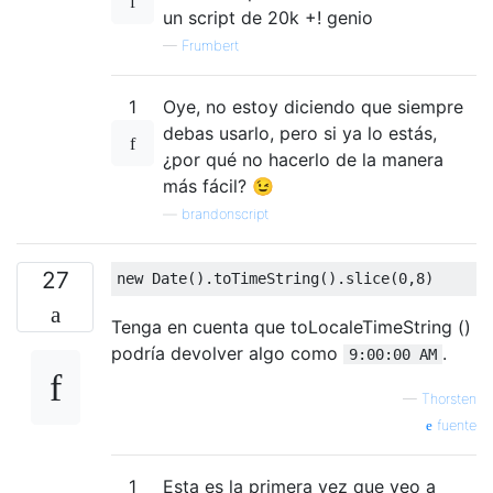
un script de 20k +! genio
—
Frumbert
1
Oye, no estoy diciendo que siempre
debas usarlo, pero si ya lo estás,
¿por qué no hacerlo de la manera
más fácil? 😉
—
brandonscript
27
new
Date
().
toTimeString
().
slice
(
0
,
8
)
Tenga en cuenta que toLocaleTimeString ()
podría devolver algo como
.
9:00:00 AM
—
Thorsten
fuente
1
Esta es la primera vez que veo a