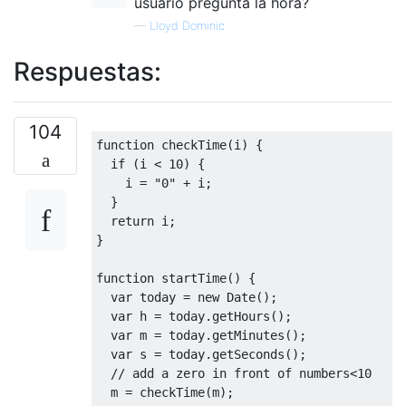
usuario pregunta la hora?
—
Lloyd Dominic
Respuestas:
104
function
 checkTime
(
i
)
{
if
(
i 
<
10
)
{
    i 
=
"0"
+
 i
;
}
return
 i
;
}
function
 startTime
()
{
var
 today 
=
new
Date
();
var
 h 
=
 today
.
getHours
();
var
 m 
=
 today
.
getMinutes
();
var
 s 
=
 today
.
getSeconds
();
// add a zero in front of numbers<10
  m 
=
 checkTime
(
m
);