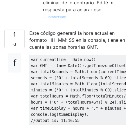
eliminar de lo contrario. Edité mi
respuesta para aclarar eso.
—
iamnotsam
Este código generará la hora actual en
1
formato HH: MM: SS en la consola, tiene en
cuenta las zonas horarias GMT.
var
 currentTime 
=
Date
.
now
()
var
 GMT 
=
-(
new
Date
()).
getTimezoneOffset
(
var
 totalSeconds 
=
Math
.
floor
(
currentTime
/
seconds 
=
(
'0'
+
 totalSeconds 
%
60
).
slice
(
var
 totalMinutes 
=
Math
.
floor
(
totalSeconds
minutes 
=
(
'0'
+
 totalMinutes 
%
60
).
slice
(
var
 totalHours 
=
Math
.
floor
(
totalMinutes
/
6
hours 
=
(
'0'
+
(
totalHours
+
GMT
)
%
24
).
slic
var
 timeDisplay 
=
 hours 
+
":"
+
 minutes 
+
console
.
log
(
timeDisplay
);
//Output is: 11:16:55