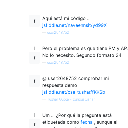
Aquí está mi código ...
jsfiddle.net/naveennsit/yd99X
—
user2648752
1
Pero el problema es que tiene PM y AP.
No lo necesito. Segundo formato 24
—
user2648752
@ user2648752 comprobar mi
respuesta demo
jsfiddle.net/cse_tushar/fKKSb
—
Tushar Gupta - curioustushar
1
Um ... ¿Por qué la pregunta está
etiquetada como
fecha
, aunque el