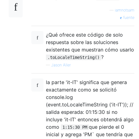
—
iamnotsam
fuente
¿Qué ofrece este código de solo
respuesta sobre las soluciones
existentes que muestran cómo usarlo
?
.toLocaleTimeString()
—
Jason Aller
la parte 'it-IT' significa que genera
exactamente como se solicitó
console.log
(event.toLocaleTimeString ('it-IT')); //
salida esperada: 01:15:30 si no
incluye 'it-IT' entonces obtendrá algo
como
que pierde el 0
1:15:30 PM
inicial y agrega 'PM` que tendría que