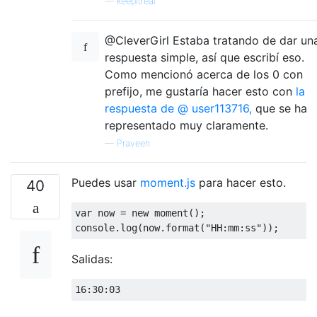
—
keepitreal
@CleverGirl Estaba tratando de dar un
respuesta simple, así que escribí eso.
Como mencionó acerca de los 0 con
prefijo, me gustaría hacer esto con
la
respuesta de @ user113716,
que se ha
representado muy claramente.
—
Praveen
Puedes usar
moment.js
para hacer esto.
40
var
 now 
=
new
 moment
();
console
.
log
(
now
.
format
(
"HH:mm:ss"
));
Salidas:
16
:
30
:
03