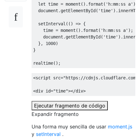
let
 time 
=
 moment
().
format
(
'h:mm:ss a'
);
  document
.
getElementById
(
'time'
).
innerHTM
  setInterval
(()
=>
{
    time 
=
 moment
().
format
(
'h:mm:ss a'
);
    document
.
getElementById
(
'time'
).
innerH
},
1000
)
}
realtime
();
<script
src
=
"https://cdnjs.cloudflare.com/
<div
id
=
"time"
></div>
Ejecutar fragmento de código
Expandir fragmento
Una forma muy sencilla de usar
moment.js
y
setInterval
.