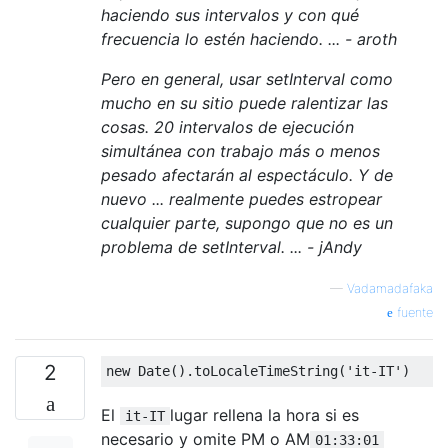
haciendo sus intervalos y con qué
frecuencia lo estén haciendo. ... - aroth
Pero en general, usar setInterval como
mucho en su sitio puede ralentizar las
cosas. 20 intervalos de ejecución
simultánea con trabajo más o menos
pesado afectarán al espectáculo. Y de
nuevo ... realmente puedes estropear
cualquier parte, supongo que no es un
problema de setInterval. ... - jAndy
—
Vadamadafaka
fuente
2
new
Date
().
toLocaleTimeString
(
'it-IT'
)
El
lugar rellena la hora si es
it-IT
necesario y omite PM o AM
01:33:01