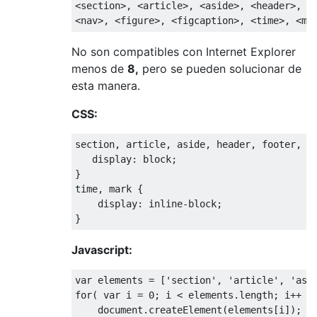
<section>
, 
<article>
, 
<aside>
, 
<header>
, 
<
<nav>
, 
<figure>
, 
<figcaption>
, 
<time>
, 
<ma
No son compatibles con Internet Explorer
menos de
8,
pero se pueden solucionar de
esta manera.
CSS:
section
,
 article
,
 aside
,
 header
,
 footer
,
 n
   display
:
 block
;
}
time
,
 mark 
{
    display
:
inline
-
block
;
}
Javascript:
var
 elements 
=
[
'section'
,
'article'
,
'asi
for
(
var
 i 
=
0
;
 i 
<
 elements
.
length
;
 i
++
)
    document
.
createElement
(
elements
[
i
]);