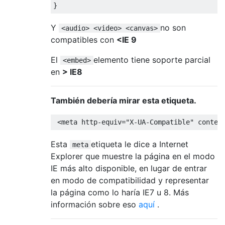
}
Y
no son
<audio> <video> <canvas>
compatibles con
<IE 9
El
elemento tiene soporte parcial
<embed>
en
> IE8
También debería mirar esta etiqueta.
<meta
http-equiv
=
"X-UA-Compatible"
conten
Esta
etiqueta le dice a Internet
meta
Explorer que muestre la página en el modo
IE más alto disponible, en lugar de entrar
en modo de compatibilidad y representar
la página como lo haría IE7 u 8. Más
información sobre eso
aquí
.