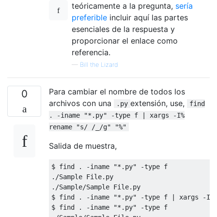
teóricamente a la pregunta,
sería
preferible
incluir aquí las partes
esenciales de la respuesta y
proporcionar el enlace como
referencia.
—
Bill the Lizard
Para cambiar el nombre de todos los
0
archivos con una
extensión, use,
.py
find
. -iname "*.py" -type f | xargs -I%
rename "s/ /_/g" "%"
Salida de muestra,
$ find . -iname "*.py" -type f             
./Sample File.py

./Sample/Sample File.py

$ find . -iname "*.py" -type f | xargs -I% 
$ find . -iname "*.py" -type f             