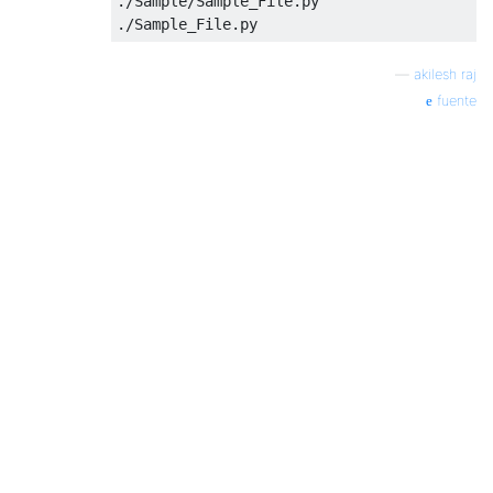
./Sample/Sample_File.py

—
akilesh raj
fuente