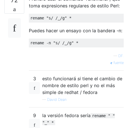
72
toma expresiones regulares de estilo Perl:
Puedes hacer un ensayo con la bandera -n:
—
DF.
fuente
3
esto funcionará
si
tiene el cambio de
nombre de estilo perl y no el más
simple de redhat / fedora
—
David Dean
9
la versión fedora sería
rename " "
"_" *