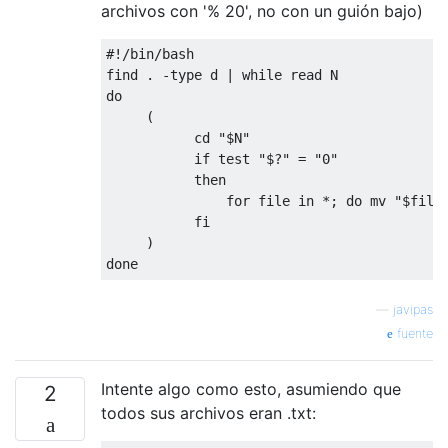
archivos con '% 20', no con un guión bajo)
#!/bin/bash

find . -type d | while read N

do

     (

           cd "$N"

           if test "$?" = "0"

           then

               for file in *; do mv "$file"
           fi

     )

—
javipas
fuente
Intente algo como esto, asumiendo que
2
todos sus archivos eran .txt: