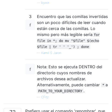
—
byxor
3
Encuentro que las comillas invertidas
son un poco difíciles de leer cuando
están cerca de las comillas. Lo
mismo pero más legible sería
for
file in *; do mv "$file" $(echo
$file | tr ' ' '_') ; done
—
Kamil S Jaron
Nota: Esto se ejecuta DENTRO del
directorio cuyos nombres de
archivos desea actualizar.
Alternativamente, puede cambiar
a
*
.
PATH_TO_YOUR_DIRECTORY
—
CFitz
Prefiero usar el comando 'renombrar', que