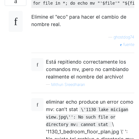
Elimine el "eco" para hacer el cambio de
nombre real.
—
ghostdog74
fuente
Está repitiendo correctamente los
comandos mv, ¡pero no cambiando
realmente el nombre del archivo!
—
Mithun Sreedharan
eliminar echo produce un error como
mv: can't stat
\'1130 lake micigan
view.jpg\'': No such file or
\
directory mv: cannot stat
'1130_1_bedroom_floor_plan.jpg \' ':
No existe tal archivo o directorio mv: