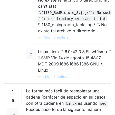
can't stat
\'1130_BedPicture_8.jpg\'': No such
file or directory mv: cannot stat
\' 1130_diningroom_table.jpg \ '': No
existe tal archivo o directorio
—
Mithun Sreedharan
Linux Linux 2.6.9-42.0.3.EL.wh1smp #
1 SMP Vie 14 de agosto 15:48:17
MDT 2009 i686 i686 i386 GNU /
Linux
—
Mithun Sreedharan
La forma más fácil de reemplazar una
1
cadena (carácter de espacio en su caso)
con otra cadena en
es usando
.
Linux
sed
Puedes hacerlo de la siguiente manera