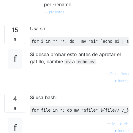
perl-rename.
—
prosoitos
Usa sh ...
15
Si desea probar esto antes de apretar el
gatillo, cambie
a
.
mv
echo mv
—
DigitalRoss
fuente
Si usa bash:
4
—
Murali VP
fuente