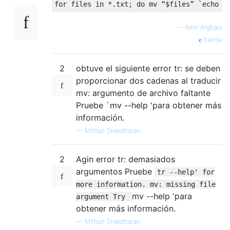
—
Amir Afghani
fuente
2
obtuve el siguiente error tr: se deben
proporcionar dos cadenas al traducir
mv: argumento de archivo faltante
Pruebe `mv --help 'para obtener más
información.
—
Mithun Sreedharan
2
Agin error tr: demasiados
argumentos Pruebe
tr --help' for
more information. mv: missing file
mv --help 'para
argument Try
obtener más información.
—
Mithun Sreedharan