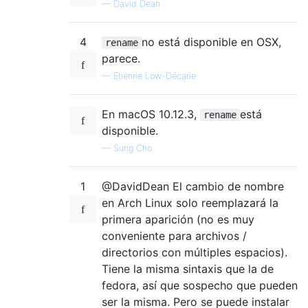
—
David Dean
4
no está disponible en OSX,
rename
parece.
—
Etienne Low-Décarie
En macOS 10.12.3,
está
rename
disponible.
—
Sung Cho
1
@DavidDean El cambio de nombre
en Arch Linux solo reemplazará la
primera aparición (no es muy
conveniente para archivos /
directorios con múltiples espacios).
Tiene la misma sintaxis que la de
fedora, así que sospecho que pueden
ser la misma. Pero se puede instalar