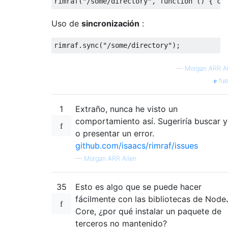
rimraf
(
"/some/directory"
,
function
()
{
 co
Uso de
sincronización
:
rimraf
.
sync
(
"/some/directory"
);
—
Morgan ARR Al
fue
1
Extraño, nunca he visto un
comportamiento así. Sugeriría buscar y
o presentar un error.
github.com/isaacs/rimraf/issues
—
Morgan ARR Allen
35
Esto es algo que se puede hacer
fácilmente con las bibliotecas de Node
Core, ¿por qué instalar un paquete de
terceros no mantenido?