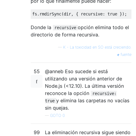
por lo que finalmente puede hacer:
fs
.
rmdirSync
(
dir
,
{
 recursive
:
true
});
Donde la
opción elimina todo el
recursive
directorio de forma recursiva.
—
K - La toxicidad en SO está creciendo.
fuente
55
@anneb Eso sucede si está
utilizando una versión anterior de
Node.js (<12.10). La última versión
reconoce la opción
recursive:
y elimina las carpetas no vacías
true
sin quejas.
—
GOTO 0
99
La eliminación recursiva sigue siendo