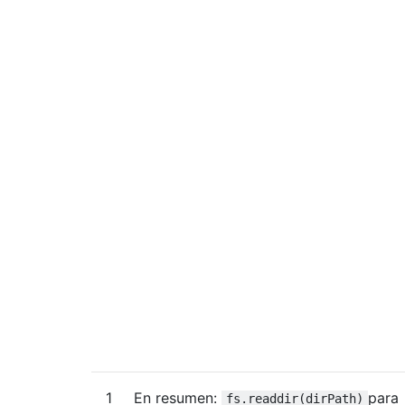
1
En resumen:
para
fs.readdir(dirPath)