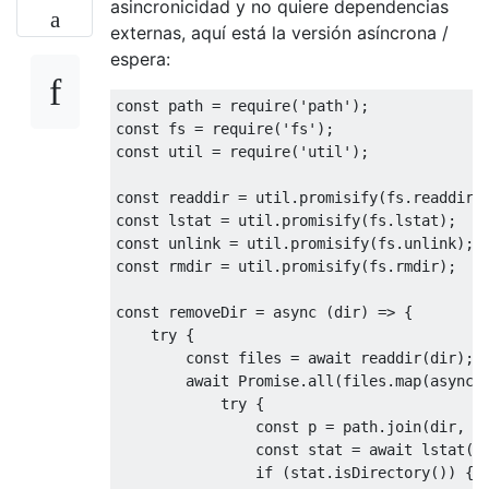
asincronicidad y no quiere dependencias
externas, aquí está la versión asíncrona /
espera:
const
 path 
=
 require
(
'path'
);
const
 fs 
=
 require
(
'fs'
);
const
 util 
=
 require
(
'util'
);
const
 readdir 
=
 util
.
promisify
(
fs
.
readdir
)
const
 lstat 
=
 util
.
promisify
(
fs
.
lstat
);
const
 unlink 
=
 util
.
promisify
(
fs
.
unlink
);
const
 rmdir 
=
 util
.
promisify
(
fs
.
rmdir
);
const
 removeDir 
=
async
(
dir
)
=>
{
try
{
const
 files 
=
await
 readdir
(
dir
);
await
Promise
.
all
(
files
.
map
(
async
try
{
const
 p 
=
 path
.
join
(
dir
,
 f
const
 stat 
=
await
 lstat
(
p
if
(
stat
.
isDirectory
())
{