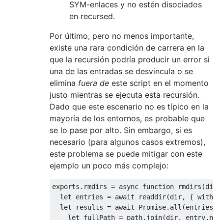
SYM-enlaces y no estén disociados
en recursed.
Por último, pero no menos importante,
existe una rara condición de carrera en la
que la recursión podría producir un error si
una de las entradas se desvincula o se
elimina
fuera de
este script en el momento
justo mientras se ejecuta esta recursión.
Dado que este escenario no es típico en la
mayoría de los entornos, es probable que
se lo pase por alto. Sin embargo, si es
necesario (para algunos casos extremos),
este problema se puede mitigar con este
ejemplo un poco más complejo:
exports
.
rmdirs 
=
async
function
 rmdirs
(
dir
let
 entries 
=
await
 readdir
(
dir
,
{
 withF
let
 results 
=
await
Promise
.
all
(
entries
.
let
 fullPath 
=
 path
.
join
(
dir
,
 entry
.
na