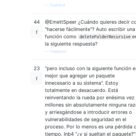
—
SudoKid
44
@EmettSpeer ¿Cuándo quieres decir c
"hacerse fácilmente"? Auto escribir una
función como
e
deleteFolderRecursive
la siguiente respuesta?
—
Freewind
23
"pero incluso con la siguiente función e
mejor que agregar un paquete
innecesario a su sistema". Estoy
totalmente en desacuerdo. Está
reinventando la rueda por enésima vez
millones sin absolutamente ninguna ra
y arriesgándose a introducir errores o
vulnerabilidades de seguridad en el
proceso. Por lo menos es una pérdida 
tiempo. Inb4 "¿y si sueltan el paquete?"