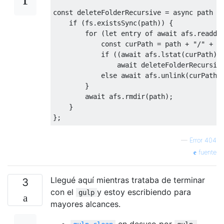
const
 deleteFolderRecursive 
=
async
 path 
=
if
(
fs
.
existsSync
(
path
))
{
for
(
let
 entry 
of
await
 afs
.
readdi
const
 curPath 
=
 path 
+
"/"
+
 e
if
((
await
 afs
.
lstat
(
curPath
))
await
 deleteFolderRecursiv
else
await
 afs
.
unlink
(
curPath
)
}
await
 afs
.
rmdir
(
path
);
}
};
—
Error 404
fuente
Llegué aquí mientras trataba de terminar
3
con el
y estoy escribiendo para
gulp
mayores alcances.
en desuso por