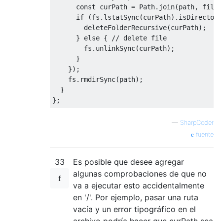
const
 curPath 
=
Path
.
join
(
path
,
 file
if
(
fs
.
lstatSync
(
curPath
).
isDirector
        deleteFolderRecursive
(
curPath
);
}
else
{
// delete file
        fs
.
unlinkSync
(
curPath
);
}
});
    fs
.
rmdirSync
(
path
);
}
};
—
SharpCoder
fuente
33
Es posible que desee agregar
algunas comprobaciones de que no
va a ejecutar esto accidentalmente
en '/'. Por ejemplo, pasar una ruta
vacía y un error tipográfico en el
archivo podría hacer que curPath sea