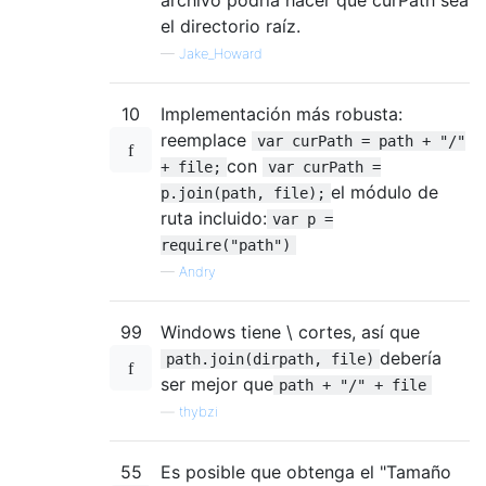
el directorio raíz.
—
Jake_Howard
10
Implementación más robusta:
reemplace
var curPath = path + "/"
con
+ file;
var curPath =
el módulo de
p.join(path, file);
ruta incluido:
var p =
require("path")
—
Andry
99
Windows tiene \ cortes, así que
debería
path.join(dirpath, file)
ser mejor que
path + "/" + file
—
thybzi
55
Es posible que obtenga el "Tamaño