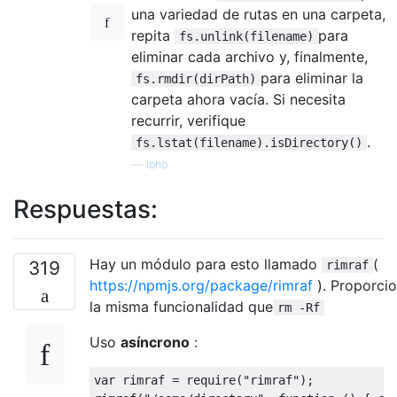
una variedad de rutas en una carpeta,
repita
para
fs.unlink(filename)
eliminar cada archivo y, finalmente,
para eliminar la
fs.rmdir(dirPath)
carpeta ahora vacía. Si necesita
recurrir, verifique
.
fs.lstat(filename).isDirectory()
—
iono
Respuestas:
Hay un módulo para esto llamado
(
319
rimraf
https://npmjs.org/package/rimraf
). Proporci
la misma funcionalidad que
rm -Rf
Uso
asíncrono
:
var
 rimraf 
=
 require
(
"rimraf"
);