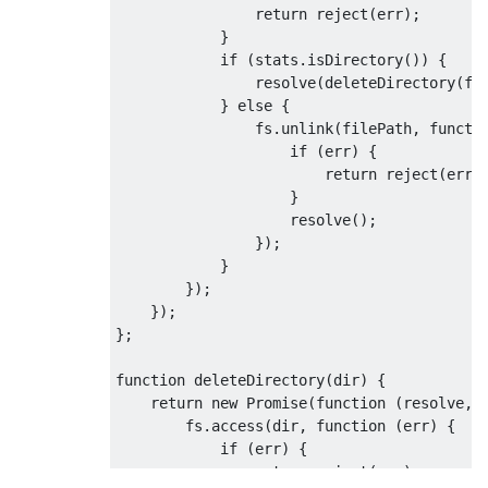
return
 reject
(
err
);
}
if
(
stats
.
isDirectory
())
{
                resolve
(
deleteDirectory
(
fi
}
else
{
                fs
.
unlink
(
filePath
,
functi
if
(
err
)
{
return
 reject
(
err
)
}
                    resolve
();
});
}
});
});
};
function
 deleteDirectory
(
dir
)
{
return
new
Promise
(
function
(
resolve
,
 
        fs
.
access
(
dir
,
function
(
err
)
{
if
(
err
)
{
return
 reject
(
err
);