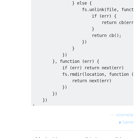
}
else
{
                    fs
.
unlink
(
file
,
functi
if
(
err
)
{
return
 cb
(
err
)
}
return
 cb
();
})
}
})
},
function
(
err
)
{
if
(
err
)
return
 next
(
err
)
            fs
.
rmdir
(
location
,
function
(
e
return
 next
(
err
)
})
})
})
}
—
oconnecp
fuente