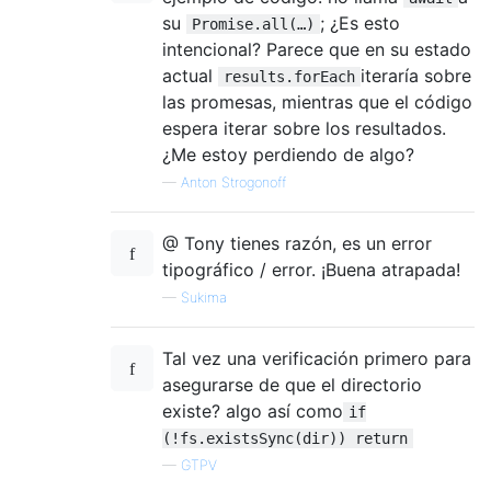
su
; ¿Es esto
Promise.all(…)
intencional? Parece que en su estado
actual
iteraría sobre
results.forEach
las promesas, mientras que el código
espera iterar sobre los resultados.
¿Me estoy perdiendo de algo?
—
Anton Strogonoff
@ Tony tienes razón, es un error
tipográfico / error. ¡Buena atrapada!
—
Sukima
Tal vez una verificación primero para
asegurarse de que el directorio
existe? algo así como
if
(!fs.existsSync(dir)) return
—
GTPV