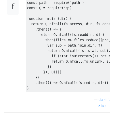
const
 path 
=
 require
(
'path'
)
const
 Q 
=
 require
(
'q'
)
function
 rmdir 
(
dir
)
{
return
 Q
.
nfcall
(
fs
.
access
,
 dir
,
 fs
.
const
.
then
(()
=>
{
return
 Q
.
nfcall
(
fs
.
readdir
,
 dir
)
.
then
(
files 
=>
 files
.
reduce
((
pre
,
 
var
 sub 
=
 path
.
join
(
dir
,
 f
)
return
 Q
.
nfcall
(
fs
.
lstat
,
 sub
).
t
if
(
stat
.
isDirectory
())
return
return
 Q
.
nfcall
(
fs
.
unlink
,
 sub
})
}),
 Q
()))
})
.
then
(()
=>
 Q
.
nfcall
(
fs
.
rmdir
,
 dir
))
}
—
clarkttfu
fuente