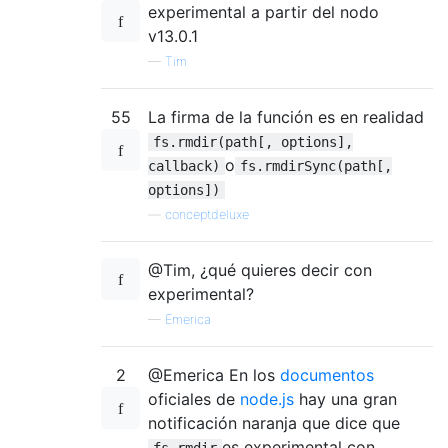
experimental a partir del nodo
v13.0.1
—
Tim
55
La firma de la función es en realidad
fs.rmdir(path[, options],
o
callback)
fs.rmdirSync(path[,
options])
—
conceptdeluxe
@Tim, ¿qué quieres decir con
experimental?
—
Emerica
2
@Emerica En los
documentos
oficiales de
node.js
hay una gran
notificación naranja que dice que
es experimental con
fs.rmdir