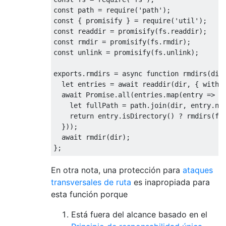
const
 path 
=
 require
(
'path'
);
const
{
 promisify 
}
=
 require
(
'util'
);
const
 readdir 
=
 promisify
(
fs
.
readdir
);
const
 rmdir 
=
 promisify
(
fs
.
rmdir
);
const
 unlink 
=
 promisify
(
fs
.
unlink
);
exports
.
rmdirs 
=
async
function
 rmdirs
(
dir
let
 entries 
=
await
 readdir
(
dir
,
{
 withF
await
Promise
.
all
(
entries
.
map
(
entry 
=>
{
let
 fullPath 
=
 path
.
join
(
dir
,
 entry
.
na
return
 entry
.
isDirectory
()
?
 rmdirs
(
fu
}));
await
 rmdir
(
dir
);
};
En otra nota, una protección para
ataques
transversales de ruta
es inapropiada para
esta función porque
Está fuera del alcance basado en el