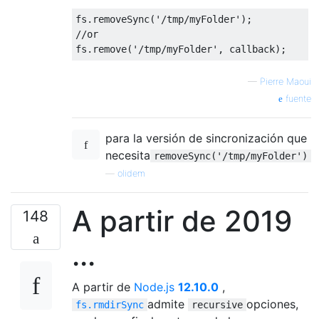
fs
.
removeSync
(
'/tmp/myFolder'
);
//or
fs
.
remove
(
'/tmp/myFolder'
,
 callback
);
—
Pierre Maoui
fuente
para la versión de sincronización que
necesita
removeSync('/tmp/myFolder')
—
olidem
A partir de 2019
148
...
A partir de
Node.js
12.10.0
,
admite
opciones,
fs.rmdirSync
recursive