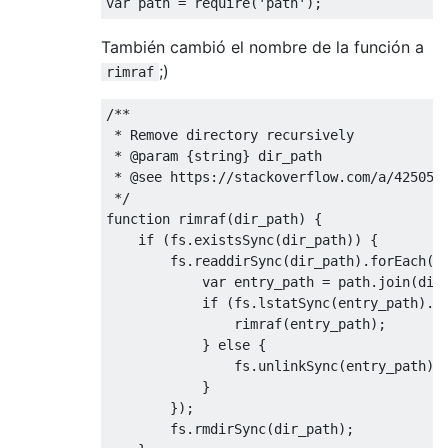
var
 path 
=
 require
(
'path'
);
También cambió el nombre de la función a
;)
rimraf
/**

 * Remove directory recursively

 * @param {string} dir_path

 * @see https://stackoverflow.com/a/4250587
 */
function
 rimraf
(
dir_path
)
{
if
(
fs
.
existsSync
(
dir_path
))
{
        fs
.
readdirSync
(
dir_path
).
forEach
(
f
var
 entry_path 
=
 path
.
join
(
dir
if
(
fs
.
lstatSync
(
entry_path
).
i
                rimraf
(
entry_path
);
}
else
{
                fs
.
unlinkSync
(
entry_path
);
}
});
        fs
.
rmdirSync
(
dir_path
);