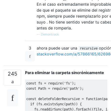
En el caso extremadamente improbabl
de que el paquete se elimine del regist
npm, siempre puede reemplazarlo por e
suyo
.
No tiene sentido vendar tu cabe
antes de romperla.
—
Demonblack
3
ahora puede usar una
opción
recursive
stackoverflow.com/a/57866165/6269
Para eliminar la carpeta sincrónicamente
245
const
 fs 
=
 require
(
'fs'
);
const
Path
=
 require
(
'path'
);
const
 deleteFolderRecursive 
=
function
(
pat
if
(
fs
.
existsSync
(
path
))
{
    fs
.
readdirSync
(
path
).
forEach
((
file
,
 in