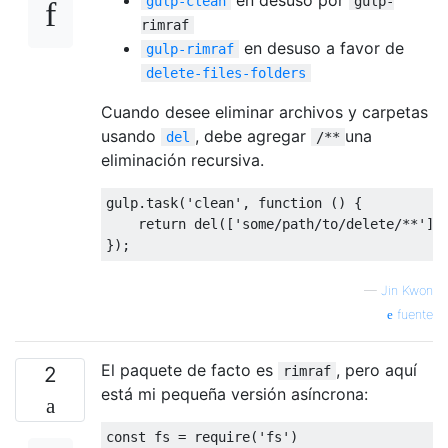
gulp-clean
gulp-
rimraf
en desuso a favor de
gulp-rimraf
delete-files-folders
Cuando desee eliminar archivos y carpetas
usando
, debe agregar
una
del
/**
eliminación recursiva.
gulp
.
task
(
'clean'
,
function
()
{
return
 del
([
'some/path/to/delete/**'
])
});
—
Jin Kwon
fuente
El paquete de facto es
, pero aquí
2
rimraf
está mi pequeña versión asíncrona:
const
 fs 
=
 require
(
'fs'
)