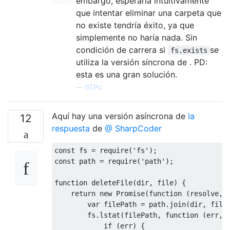
embargo, esperaría intuitivamente
que intentar eliminar una carpeta que
no existe tendría éxito, ya que
simplemente no haría nada. Sin
condición de carrera si
se
fs.exists
utiliza la versión síncrona de . PD:
esta es una gran solución.
—
GTPV
Aquí hay una versión asíncrona de
la
12
respuesta
de
@ SharpCoder
const
 fs 
=
 require
(
'fs'
);
const
 path 
=
 require
(
'path'
);
function
 deleteFile
(
dir
,
 file
)
{
return
new
Promise
(
function
(
resolve
,
 
var
 filePath 
=
 path
.
join
(
dir
,
 file
        fs
.
lstat
(
filePath
,
function
(
err
,
 
if
(
err
)
{