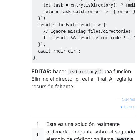
let
 task 
=
 entry
.
isDirectory
()
?
 rmdir
return
 task
.
catch
(
error 
=>
({
 error 
})
}));
  results
.
forEach
(
result 
=>
{
// Ignore missing files/directories; b
if
(
result 
&&
 result
.
error
.
code 
!==
'E
});
await
 rmdir
(
dir
);
};
EDITAR:
hacer
una función.
isDirectory()
Elimine el directorio real al final. Arregla la
recursión faltante.
—
Sukima
fuente
1
Esta es una solución realmente
ordenada. Pregunta sobre el segundo
ejemplo de código: no llama
a
await