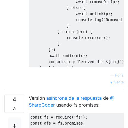
await
 removeDir
(
p
);
}
else
{
await
 unlink
(
p
);
                    console
.
log
(`
Removed
 f
}
}
catch
(
err
)
{
                console
.
error
(
err
);
}
}))
await
 rmdir
(
dir
);
        console
.
log
(`
Removed
 dir $
{
dir
}`);
}
catch
(
err
)
{
      console
.
error
(
err
);
—
RonZ
}
fuente
}
Versión
asíncrona de la respuesta
de
@
4
SharpCoder
usando fs.promises:
const
 fs 
=
 require
(
'fs'
);
const
 afs 
=
 fs
.
promises
;