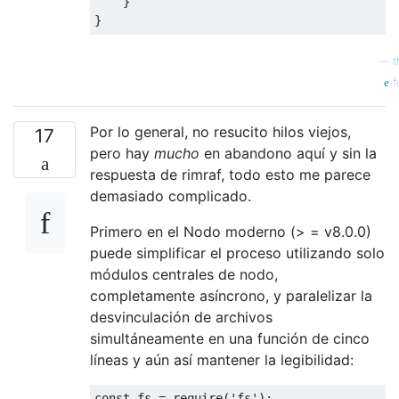
}
}
—
t
f
Por lo general, no resucito hilos viejos,
17
pero hay
mucho
en abandono aquí y sin la
respuesta de rimraf, todo esto me parece
demasiado complicado.
Primero en el Nodo moderno (> = v8.0.0)
puede simplificar el proceso utilizando solo
módulos centrales de nodo,
completamente asíncrono, y paralelizar la
desvinculación de archivos
simultáneamente en una función de cinco
líneas y aún así mantener la legibilidad:
const
 fs 
=
 require
(
'fs'
);