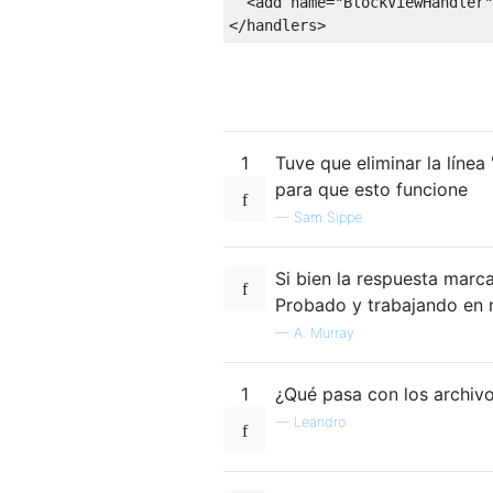
<add
name
=
"BlockViewHandler"
</handlers>
1
Tuve que eliminar la línea
para que esto funcione
—
Sam Sippe
Si bien la respuesta marca
Probado y trabajando en 
—
A. Murray
1
¿Qué pasa con los archiv
—
Leandro