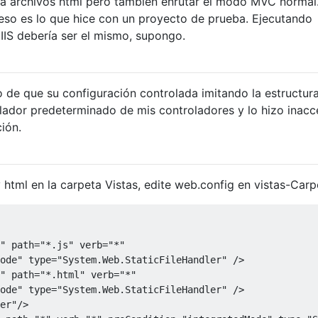
ra archivos html pero también enrutar el modo MVC normal
 eso es lo que hice con un proyecto de prueba. Ejecutando
o IIS debería ser el mismo, supongo.
de que su configuración controlada imitando la estructur
olador predeterminado de mis controladores y lo hizo inacce
ión.
 html en la carpeta Vistas, edite web.config en vistas-Carp
"
path
=
"*.js"
verb
=
"*"
ode"
type
=
"System.Web.StaticFileHandler"
/>
"
path
=
"*.html"
verb
=
"*"
ode"
type
=
"System.Web.StaticFileHandler"
/>
er"
/>