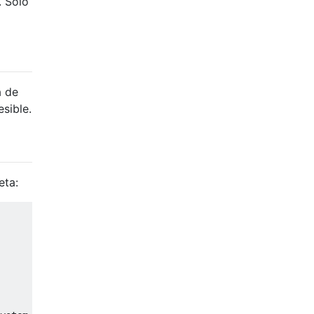
. Solo
a de
sible.
eta: