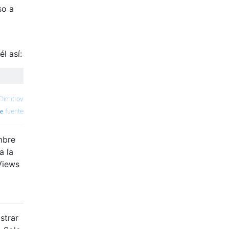
so a
l así:
Dimitrov
fuente
mbre
a la
Views
strar