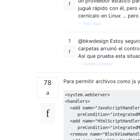
un proveedor estático pa
jugué rápido con él, pero
cernícalo en Linux ... per
—
Piotr Kula
1
@bkwdesign Estoy seguro 
carpetas arruinó el contr
Así que prueba esta situac
—
Hunter-Orionnoir
Para permitir archivos como js y
78
<system.webServer>
<handlers>
<add
name
=
"JavaScriptHandler
preCondition
=
"integratedM
<add
name
=
"HtmlScriptHandler
preCondition
=
"integratedM
<remove
name
=
"BlockViewHandl