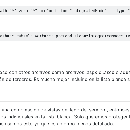
ath
=
"*"
verb
=
"*"
preCondition
=
"integratedMode"
type
=
"
ath
=
"*.cshtml"
verb
=
"*"
preCondition
=
"integratedMode"
ty
roso con otros archivos como archivos .aspx o .ascx o aque
n de terceros. Es mucho mejor incluirlo en la lista blanca 
 una combinación de vistas del lado del servidor, entonces 
ipos individuales en la lista blanca. Solo queremos proteger 
que usamos esto ya que es un poco menos detallado.