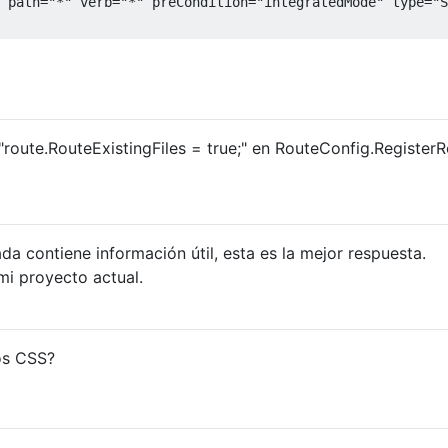
path
=
"*"
verb
=
"*"
preCondition
=
"integratedMode"
type
=
"S
 "route.RouteExistingFiles = true;" en RouteConfig.Register
da contiene información útil, esta es la mejor respuesta.
mi proyecto actual.
os CSS?