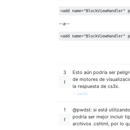
<add
name
=
"BlockViewHandler"
p
--a--
<add
name
=
"BlockViewHandler"
p
3
Esto aún podría ser pelig
de motores de visualizació
la respuesta de cs3x.
—
pwdst
1
@pwdst: si está utilizando
podría ser mejor incluir t
archivos .cshtml, por lo 