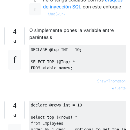
de inyección SQL
con este enfoque
—
MadSkunk
O simplemente pones la variable entre
4
paréntesis
DECLARE
@
top
 INT 
=
10
;
SELECT
TOP
(@
Top
)
*
FROM
<
table_name
>;
—
ShawnThompson
fuente
4
declare
@
rows
 int 
=
10
select
top
(@
rows
)
*
from
order
by
1
desc
-- optional to get the las