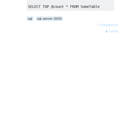
SELECT
TOP
@
count 
*
FROM
 SomeTable
sql
sql-server-2005
—
Eddiegroves
fuente