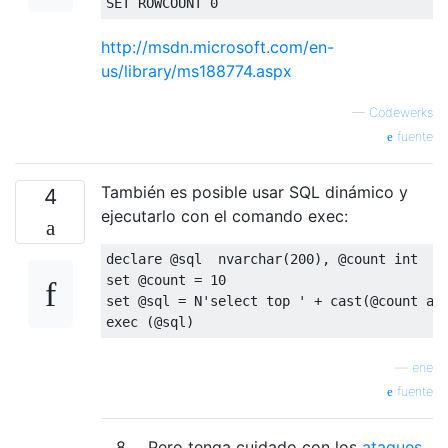
SET
ROWCOUNT
0
http://msdn.microsoft.com/en-
us/library/ms188774.aspx
—
Codewerks
fuente
También es posible usar SQL dinámico y
4
ejecutarlo con el comando exec:
declare
@
sql  nvarchar
(
200
),
@
set
@
count 
=
10
set
@
sql 
=
 N
'select top '
+
 cast
(@
count 
as
exec
(@
sql
)
—
ene
fuente
8
Pero tenga cuidado con los
ataques