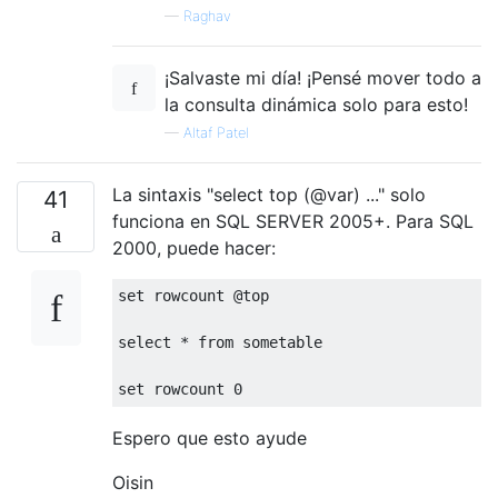
—
Raghav
¡Salvaste mi día! ¡Pensé mover todo a
la consulta dinámica solo para esto!
—
Altaf Patel
La sintaxis "select top (@var) ..." solo
41
funciona en SQL SERVER 2005+. Para SQL
2000, puede hacer:
set
rowcount
@
top
select
*
from
 sometable

set
rowcount
0
Espero que esto ayude
Oisin