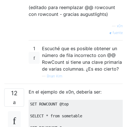
(editado para reemplazar @@ rowcount
con rowcount - gracias augustlights)
—
x0n
fuente
1
Escuché que es posible obtener un
número de fila incorrecto con @@
RowCount si tiene una clave primaria
de varias columnas. ¿Es eso cierto?
—
Brian Kim
En el ejemplo de x0n, debería ser:
12
SET
ROWCOUNT
@
top
SELECT
*
from
 sometable
