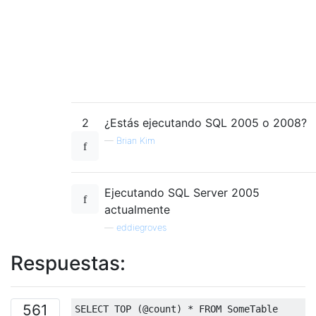
2
¿Estás ejecutando SQL 2005 o 2008?
—
Brian Kim
Ejecutando SQL Server 2005
actualmente
—
eddiegroves
Respuestas:
561
SELECT
TOP
(@
count
)
*
FROM
 SomeTable