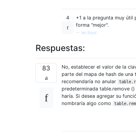
4
+1 a la pregunta muy útil 
forma "mejor".
—
Ian Boyd
Respuestas:
No, establecer el valor de la cl
83
parte del mapa de hash de una t
recomendaría no anular
table.r
predeterminada table.remove () i
haría. Si desea agregar su funci
nombraría algo como
table.rem