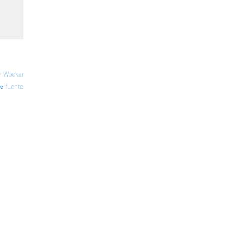
—
Wookai
fuente