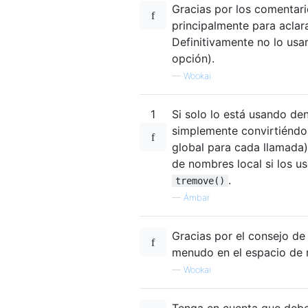
Gracias por los comentari
principalmente para aclara
Definitivamente no lo us
opción).
—
Wookai
1
Si solo lo está usando de
simplemente convirtiéndol
global para cada llamada
de nombres local si los 
.
tremove()
—
Ámbar
Gracias por el consejo de 
menudo en el espacio de n
—
Wookai
Tenga en cuenta que debe 