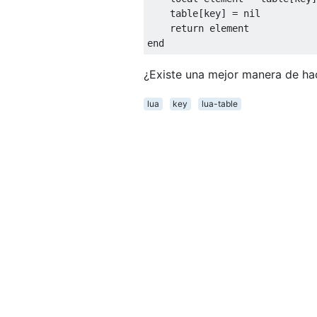
    table
[
key
]
=
nil
return
 element
end
¿Existe una mejor manera de ha
lua
key
lua-table