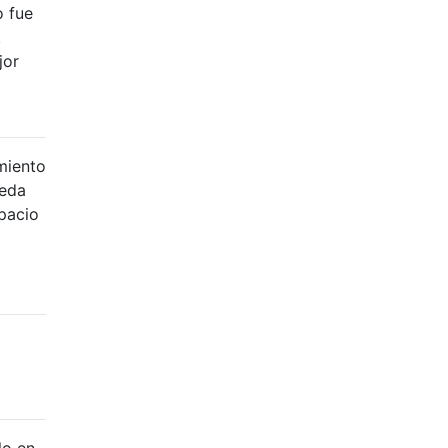
o fue
.
jor
miento
ueda
spacio
lo en