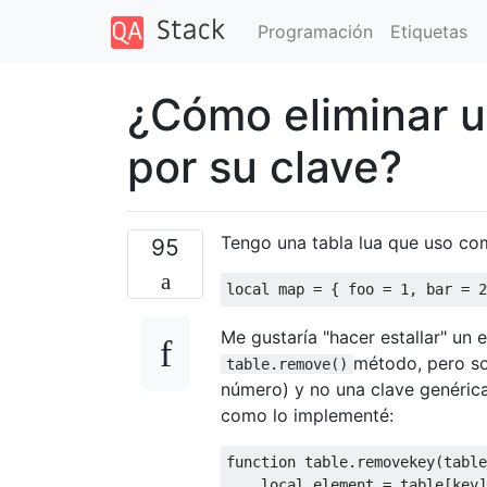
Programación
Etiquetas
¿Cómo eliminar u
por su clave?
Tengo una tabla lua que uso co
95
local
 map 
=
{
 foo 
=
1
,
 bar 
=
2
Me gustaría "hacer estallar" un 
método, pero sol
table.remove()
número) y no una clave genéric
como lo implementé:
function
 table
.
removekey
(
table
local
 element 
=
 table
[
key
]