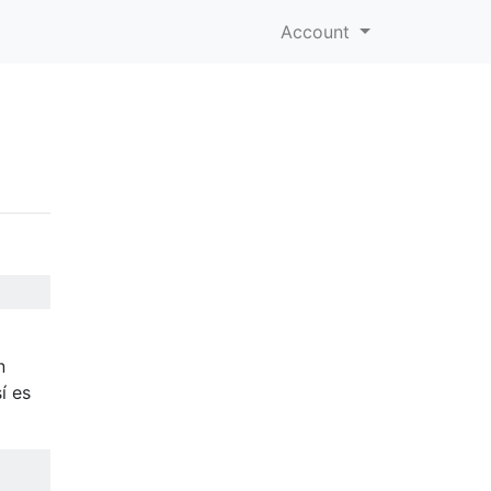
Account
n
í es