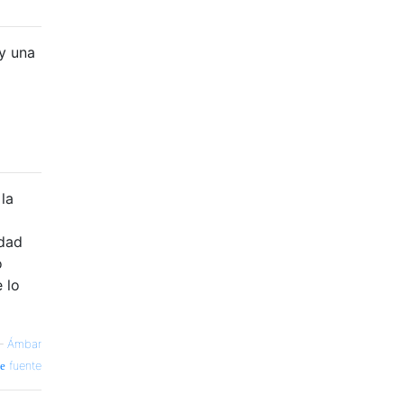
ay una
la
idad
o
 lo
—
Ámbar
fuente