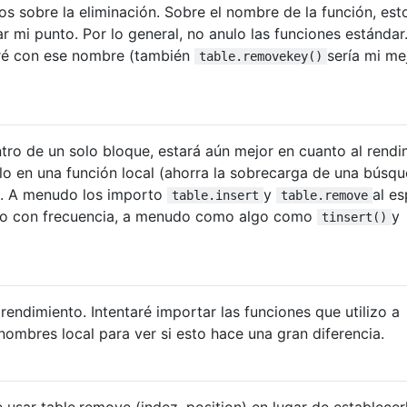
os sobre la eliminación. Sobre el nombre de la función, est
r mi punto. Por lo general, no anulo las funciones estándar
aré con ese nombre (también
sería mi me
table.removekey()
ntro de un solo bloque, estará aún mejor en cuanto al rendi
o en una función local (ahorra la sobrecarga de una búsq
). A menudo los importo
y
al e
table.insert
table.remove
uso con frecuencia, a menudo como algo como
y
tinsert()
rendimiento. Intentaré importar las funciones que utilizo a
ombres local para ver si esto hace una gran diferencia.
usar table.remove (indez, position) en lugar de establecer