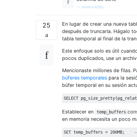
—
alexkovelsky
En lugar de crear una nueva tabl
25
después de truncarla. Hágalo t
tabla temporal al final de la t
Este enfoque solo es útil cuando
pocos duplicados, use un archi
Mencionaste millones de filas. 
búferes temporales
para la sesi
búfer temporal en su sesión act
SELECT
 pg_size_pretty
(
pg_relat
Establecer en
con
temp_buffers
en memoria necesita un poco m
SET
 temp_buffers 
=
200
MB
;
-