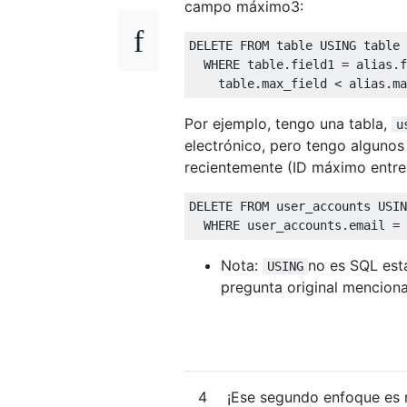
campo máximo3:
DELETE
FROM
table
USING
table
 
WHERE
table
.
field1 
=
 alias
.
f
table
.
max_field 
<
 alias
.
ma
Por ejemplo, tengo una tabla,
u
electrónico, pero tengo alguno
recientemente (ID máximo entre
DELETE
FROM
 user_accounts 
USIN
WHERE
 user_accounts
.
email 
=
 
Nota:
no es SQL está
USING
pregunta original mencion
4
¡Ese segundo enfoque es 