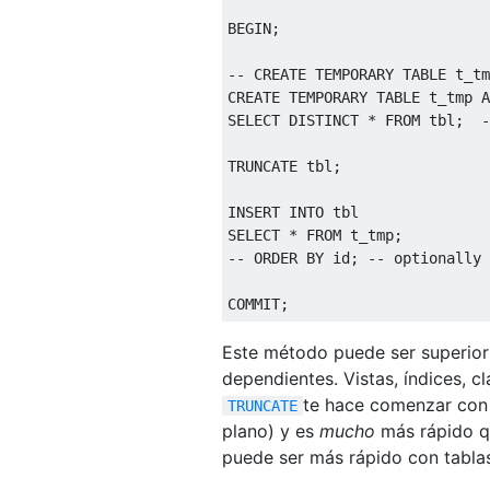
BEGIN
;
-- CREATE TEMPORARY TABLE t_tm
CREATE
 TEMPORARY 
TABLE
 t_tmp 
A
SELECT
DISTINCT
*
FROM
 tbl
;
-
TRUNCATE
 tbl
;
INSERT
INTO
SELECT
*
FROM
 t_tmp
;
-- ORDER BY id; -- optionally 
COMMIT
;
Este método puede ser superior
dependientes. Vistas, índices, c
te hace comenzar con 
TRUNCATE
plano) y es
mucho
más rápido 
puede ser más rápido con tabla