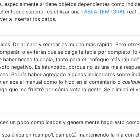
s, especialmente si tiene objetos dependientes como índice
, el enfoque superior es utilizar una
TABLA TEMPORAL
real ,
lver a insertar los datos.
dices. Dejar caer y recrear es mucho más rápido. Pero otro
omperán o evitarán que se caiga la tabla por completo, lo 
e
haber hecho la copia, tanto para el "enfoque más rápido"
l voto negativo. Es infundado, porque no es una mala respue
eno. Podría haber agregado algunos indicadores sobre índ
n enlace al manual como lo hizo en el comentario o
cualqui
ngo que me frustré por cómo vota la gente. Se eliminó el v
ecen un poco complicados y generalmente hago esto como
e sea única en (campo1, campo2) manteniendo la fila con el