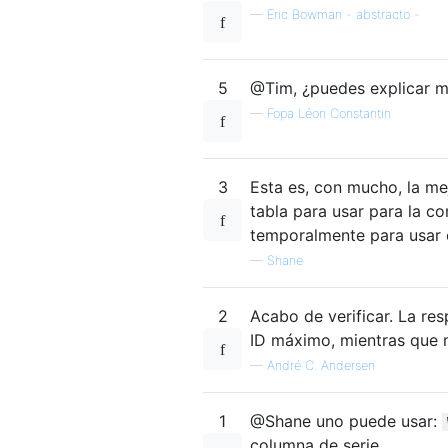
—
Eric Bowman - abstracto -
5
@Tim, ¿puedes explicar 
—
Fopa Léon Constantin
3
Esta es, con mucho, la mej
tabla para usar para la c
temporalmente para usar 
—
Shane
2
Acabo de verificar. La res
ID máximo, mientras que m
—
André C. Andersen
1
@Shane uno puede usar:
columna de serie