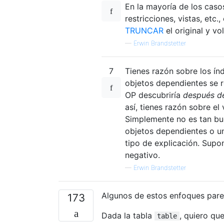
En la mayoría de los caso
restricciones, vistas, etc.
TRUNCAR
el original y vo
—
Erwin Brandstetter
7
Tienes razón sobre los ín
objetos dependientes se r
OP descubriría
después d
así, tienes razón sobre e
Simplemente no es tan bu
objetos dependientes o u
tipo de explicación. Supo
negativo.
—
Erwin Brandstetter
Algunos de estos enfoques par
173
Dada la tabla
, quiero qu
table