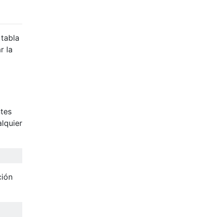
 tabla
r la
ntes
lquier
ción