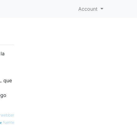
Account
la
QL que
ego
jrwebber
fuente