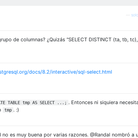
—
sol
grupo de columnas? ¿Quizás "SELECT DISTINCT (ta, tb, tc),
tgresql.org/docs/8.2/interactive/sql-select.html
. Entonces ni siquiera necesit
ATE TABLE tmp AS SELECT ...;
ño
. :)
tmp
ad no es muy buena por varias razones. @Randal nombró a 