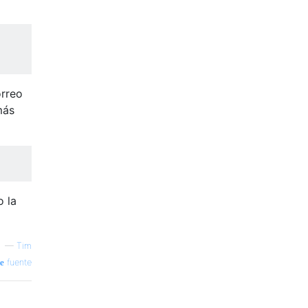
orreo
más
o la
—
Tim
fuente