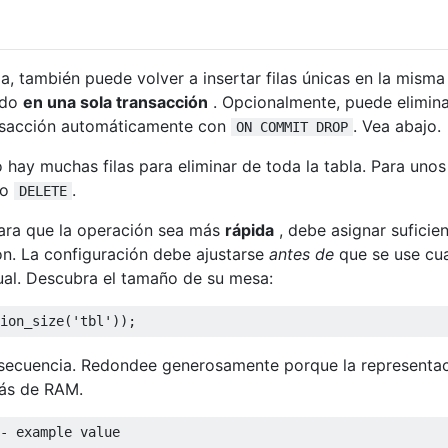
a, también puede volver a insertar filas únicas en la misma
odo
en una sola transacción
. Opcionalmente, puede elimina
ransacción automáticamente con
. Vea abajo.
ON COMMIT DROP
 hay muchas filas para eliminar de toda la tabla. Para unos
vo
.
DELETE
Para que la operación sea más
rápida
, debe asignar suficie
ón. La configuración debe ajustarse
antes de
que se use cua
ual. Descubra el tamaño de su mesa:
ion_size
(
'tbl'
));
secuencia. Redondee generosamente porque la representa
ás de RAM.
- example value