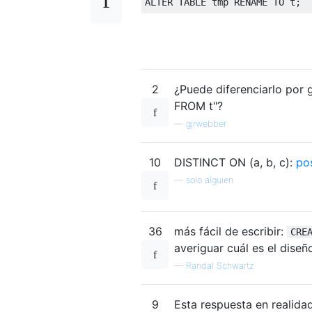
ALTER
TABLE
 tmp RENAME 
TO
 t
;
2
¿Puede diferenciarlo por 
FROM t"?
—
gjrwebber
10
DISTINCT ON (a, b, c):
pos
—
solo alguien
36
más fácil de escribir:
CRE
averiguar cuál es el dise
—
Randal Schwartz
9
Esta respuesta en realid