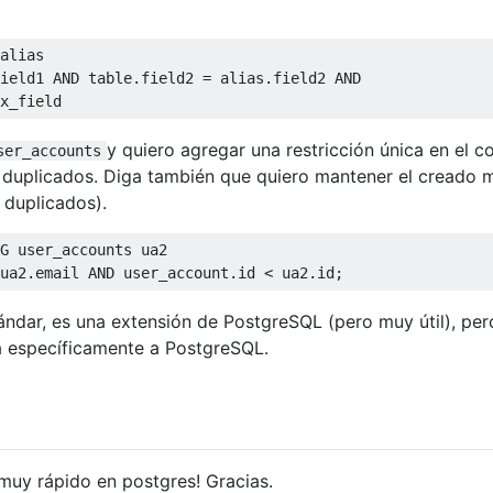
alias 

ield1 
AND
table
.
field2 
=
 alias
.
field2 
AND
x_field
y quiero agregar una restricción única en el c
ser_accounts
s duplicados. Diga también que quiero mantener el creado 
 duplicados).
G
 user_accounts ua2

ua2
.
email 
AND
 user_account
.
id 
<
 ua2
.
id
;
ndar, es una extensión de PostgreSQL (pero muy útil), per
a específicamente a PostgreSQL.
muy rápido en postgres! Gracias.