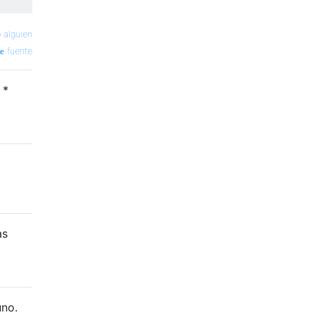
o alguien
fuente
 *
as
uno.