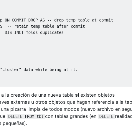
p ON COMMIT DROP AS -- drop temp table at commit
S
-- retain temp table after commit
- DISTINCT folds duplicates
"cluster" data while being at it.
 a la creación de una nueva tabla
si
existen objetos
laves externas u otros objetos que hagan referencia a la tab
una pizarra limpia de todos modos (nuevo archivo en seg
que
con tablas grandes (en
realidad
DELETE FROM tbl
DELETE
s pequeñas).