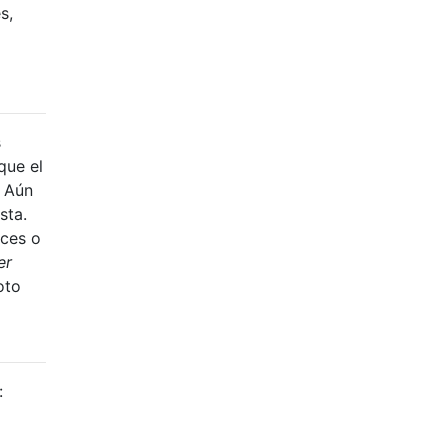
s,
s
que el
. Aún
sta.
ices o
er
oto
: