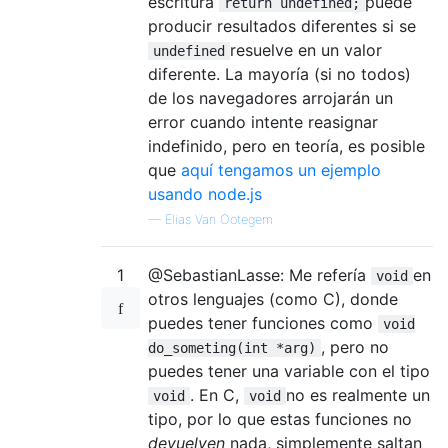
escritura
puede
return undefined;
producir resultados diferentes si se
resuelve en un valor
undefined
diferente. La mayoría (si no todos)
de los navegadores arrojarán un
error cuando intente reasignar
indefinido, pero en teoría, es posible
que
aquí tengamos un ejemplo
usando node.js
—
Elias Van Ootegem
1
@SebastianLasse: Me refería
en
void
otros lenguajes (como C), donde
puedes tener funciones como
void
, pero no
do_someting(int *arg)
puedes tener una variable con el tipo
. En C,
no es realmente un
void
void
tipo, por lo que estas funciones no
devuelven
nada, simplemente saltan