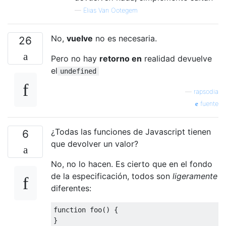
—
Elias Van Ootegem
No,
vuelve
no es necesaria.
26
Pero no hay
retorno en
realidad devuelve
el
undefined
—
rapsodia
fuente
¿Todas las funciones de Javascript tienen
6
que devolver un valor?
No, no lo hacen. Es cierto que en el fondo
de la especificación, todos son
ligeramente
diferentes:
function
 foo
()
{
}