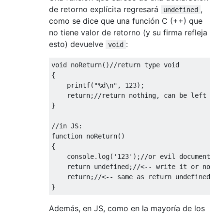
de retorno explícita regresará
,
undefined
como se dice que una función C (++) que
no tiene valor de retorno (y su firma refleja
esto) devuelve
:
void
void
 noReturn
()
//return type void
{
    printf
(
"%d\n"
,
123
);
return
;
//return nothing, can be left o
}
//in JS:
function
 noReturn
()
{
    console
.
log
(
'123'
);
//or evil document.
return
undefined
;
//<-- write it or not
return
;
//<-- same as return undefined
}
Además, en JS, como en la mayoría de los