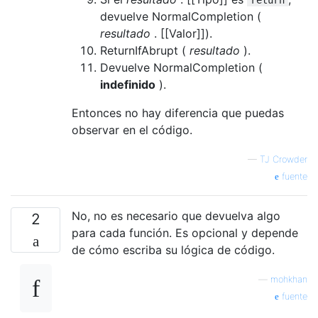
devuelve NormalCompletion (
resultado
. [[Valor]]).
ReturnIfAbrupt (
resultado
).
Devuelve NormalCompletion (
indefinido
).
Entonces no hay diferencia que puedas
observar en el código.
—
TJ Crowder
fuente
No, no es necesario que devuelva algo
2
para cada función. Es opcional y depende
de cómo escriba su lógica de código.
—
mohkhan
fuente