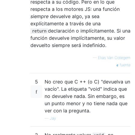
respecta a su código. Pero en lo que
respecta a los motores JS: una función
siempre
devuelve algo, ya sea
explícitamente a través de una
declaración o implícitamente. Si una
return
función devuelve implícitamente, su valor
devuelto siempre será indefinido.
—
Elias Van Ootegem
fuente
5
No creo que C ++ (o C) "devuelva un
vacío". La etiqueta "void" indica que
no devuelve nada. Sin embargo, es
un punto menor y no tiene nada que
ver con la pregunta.
—
Jay
2
No
realmente
volver
, no