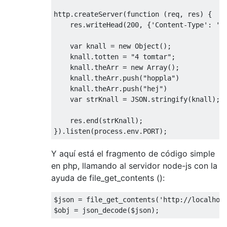
http
.
createServer
(
function
(
req
,
 res
)
{
    res
.
writeHead
(
200
,
{
'Content-Type'
:
't
var
 knall 
=
new
Object
();
    knall
.
totten 
=
"4 tomtar"
;
    knall
.
theArr 
=
new
Array
();
    knall
.
theArr
.
push
(
"hoppla"
)
    knall
.
theArr
.
push
(
"hej"
)
var
 strKnall 
=
 JSON
.
stringify
(
knall
);
    res
.
end
(
strKnall
);
}).
listen
(
process
.
env
.
PORT
);
Y aquí está el fragmento de código simple
en php, llamando al servidor node-js con la
ayuda de file_get_contents ():
$json 
=
 file_get_contents
(
'http://localhos
$obj 
=
 json_decode
(
$json
);