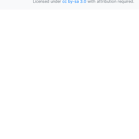
Licensed under
cc by-sa 3.0
with attribution required.
    instance.onerror = function () {

        // Something to do

    };

    instance.onshow = function () {

        // Something to do

    };

    instance.onclose = function () {

        // Something to do

    };

    if (sound)

    {

        instance.sound;

    }

    setTimeout(instance.close.bind(instance
    return false;

}