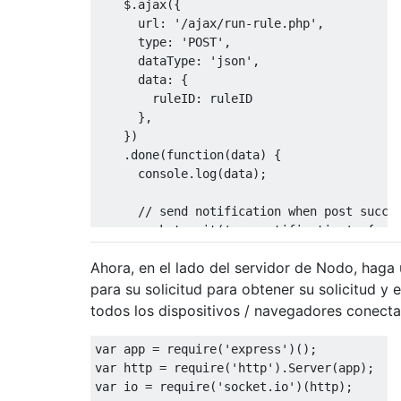
    $.ajax({

      url: '/ajax/run-rule.php',

      type: 'POST',

      dataType: 'json',

      data: {

        ruleID: ruleID

      },

    })

    .done(function(data) {

      console.log(data);

      // send notification when post succes
      socket.emit('new_notification', {

        message: 'Messge was sent',

Ahora, en el lado del servidor de Nodo, haga
        title: title,

        icon: icon,

para su solicitud para obtener su solicitud y 
      });

todos los dispositivos / navegadores conectad
    })

var
 app 
=
require
(
'express'
)();
    .fail(function() {

var
 http 
=
require
(
'http'
).
Server
(
app
);
      console.log("error");

var
 io 
=
require
(
'socket.io'
)(
http
);