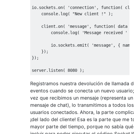
io
.
sockets
.
on
(
'connection'
,
function
(
 cli
    console
.
log
(
"New client !"
);
    client
.
on
(
'message'
,
function
(
 data 
)
        console
.
log
(
'Message received '
+
        io
.
sockets
.
emit
(
'message'
,
{
 name
});
});
server
.
listen
(
8080
);
Registramos nuestra devolución de llamada d
eventos cuando se conecta un nuevo usuario
vez que recibimos un mensaje (representa un
mensaje de chat), lo transmitimos a todos los
usuarios conectados. Ahora, la parte complic
¡del lado del cliente! Esa es la parte que me 
mayor parte del tiempo, porque no sabía qué 
incluir para poder ejecutar el código Socket.IO