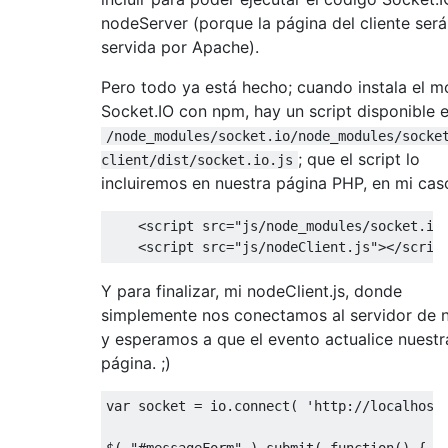
nodeServer (porque la página del cliente será
servida por Apache).
Pero todo ya está hecho; cuando instala el m
Socket.IO con npm, hay un script disponible 
/node_modules/socket.io/node_modules/socke
; que el script lo
client/dist/socket.io.js
incluiremos en nuestra página PHP, en mi cas
<script
src
=
"js/node_modules/socket.io
<script
src
=
"js/nodeClient.js"
></scrip
Y para finalizar, mi nodeClient.js, donde
simplemente nos conectamos al servidor de 
y esperamos a que el evento actualice nuestr
página. ;)
var
 socket 
=
 io
.
connect
(
'http://localhost
$
(
"#messageForm"
).
submit
(
function
()
{