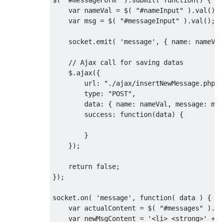
var
 nameVal 
=
 $
(
"#nameInput"
).
val
();
var
 msg 
=
 $
(
"#messageInput"
).
val
();
    socket
.
emit
(
'message'
,
{
 name
:
 nameVa
// Ajax call for saving datas
    $
.
ajax
({
        url
:
"./ajax/insertNewMessage.php"
        type
:
"POST"
,
        data
:
{
 name
:
 nameVal
,
 message
:
 ms
        success
:
function
(
data
)
{
}
});
return
false
;
});
socket
.
on
(
'message'
,
function
(
 data 
)
{
var
 actualContent 
=
 $
(
"#messages"
).
h
var
 newMsgContent 
=
'<li> <strong>'
+
 