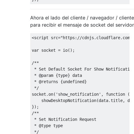
Ahora el lado del cliente / navegador / client
para recibir el mensaje de socket del servido
<script
src
=
"https://cdnjs.cloudflare.com/
var socket = io();

/**

 * Set Default Socket For Show Notification
 * @param {type} data

 * @returns {undefined}

 */

socket.on('show_notification', function (da
    showDesktopNotification(data.title, dat
});

/**

 * Set Notification Request

 * @type type

 */
