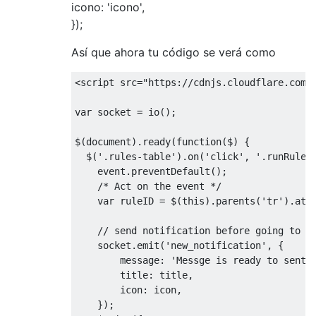
icono: 'icono',
});
Así que ahora tu código se verá como
<script
src
=
"https://cdnjs.cloudflare.com/
var socket = io(); 

$(document).ready(function($) {

  $('.rules-table').on('click', '.runRule',
    event.preventDefault();

    /* Act on the event */

    var ruleID = $(this).parents('tr').attr
    // send notification before going to po
    socket.emit('new_notification', {

        message: 'Messge is ready to sent',
        title: title,

        icon: icon,

    });
