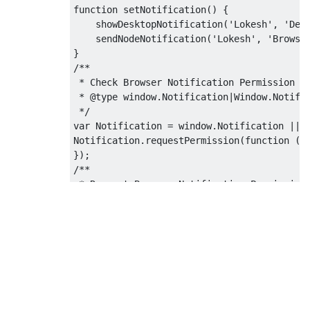
function setNotification() {

    showDesktopNotification('Lokesh', 'Desk
    sendNodeNotification('Lokesh', 'Browser
}

/**

 * Check Browser Notification Permission

 * @type window.Notification|Window.Notific
 */

var Notification = window.Notification || w
Notification.requestPermission(function (pe
});

/**

 * Request Browser Notification Permission 
 * @type Arguments

 */

function requestNotificationPermissions() {
    if (Notification.permission !== 'denied
        Notification.requestPermission(func
        });

    }

}
