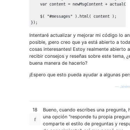
var
 content 
=
 newMsgContent 
+
 actualCo
    $
(
"#messages"
).
html
(
 content 
);
});
Intentaré actualizar y mejorar mi código lo an
posible, ¡pero creo que ya está abierto a toda
cosas interesantes! Estoy realmente abierto a
recibir consejos y reseñas sobre este tema, ¿e
buena manera de hacerlo?
¡Espero que esto pueda ayudar a algunas per
—
Jérém
18
Bueno, cuando escribes una pregunta, 
una opción "responde tu propia pregun
comparte el estilo de preguntas y resp