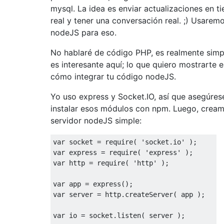
mysql. La idea es enviar actualizaciones en t
real y tener una conversación real. ;) Usarem
nodeJS para eso.
No hablaré de código PHP, es realmente simp
es interesante aquí; lo que quiero mostrarte e
cómo integrar tu código nodeJS.
Yo uso express y Socket.IO, así que asegúres
instalar esos módulos con npm. Luego, crea
servidor nodeJS simple:
var
 socket 
=
require
(
'socket.io'
);
var
 express 
=
require
(
'express'
);
var
 http 
=
require
(
'http'
);
var
 app 
=
 express
();
var
 server 
=
 http
.
createServer
(
 app 
);
var
 io 
=
 socket
.
listen
(
 server 
);