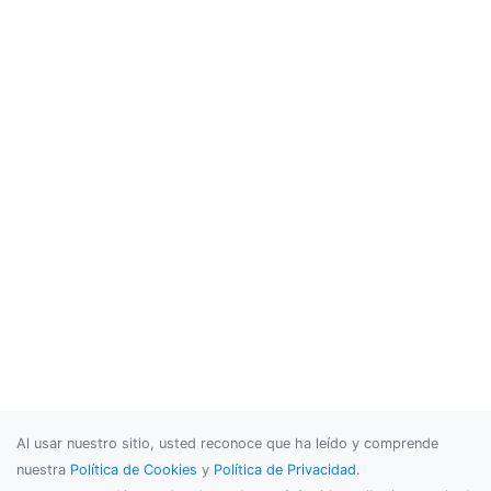
/**

 * Show Desktop Notification If Notificatio
 * @param {type} title

 * @param {type} message

 * @param {type} icon

 * @returns {undefined}

 */

function showDesktopNotification(message, b
    if (!timeout) {

        timeout = 4000;

    }

    requestNotificationPermissions();

    var instance = new Notification(

            message, {

                body: body,

                icon: icon,

                sound: sound

            }

    );

Al usar nuestro sitio, usted reconoce que ha leído y comprende
    instance.onclick = function () {

        // Something to do

nuestra
Política de Cookies
y
Política de Privacidad
.
    };
