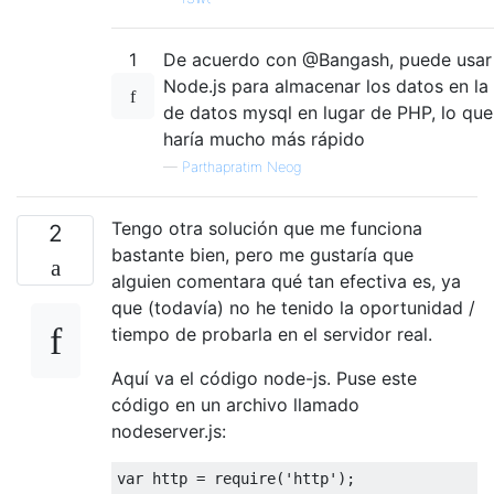
1
De acuerdo con @Bangash, puede usar
Node.js para almacenar los datos en la
de datos mysql en lugar de PHP, lo que
haría mucho más rápido
—
Parthapratim Neog
Tengo otra solución que me funciona
2
bastante bien, pero me gustaría que
alguien comentara qué tan efectiva es, ya
que (todavía) no he tenido la oportunidad /
tiempo de probarla en el servidor real.
Aquí va el código node-js. Puse este
código en un archivo llamado
nodeserver.js:
var
 http 
=
require
(
'http'
);