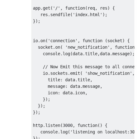
      // send notification when post failed
app
.
get
(
'/'
,
function
(
req
,
 res
)
{
      socket.emit('new_notification', {

   res
.
sendfile
(
'index.html'
);
        message: 'Messge was failed',

});
        title: title,

        icon: icon,

      });

io
.
on
(
'connection'
,
function
(
socket
)
{
    })

  socket
.
on
(
'new_notification'
,
function
(
    .always(function() {

    console
.
log
(
data
.
title
,
data
.
message
);
      console.log("complete");

    });

// Now Emit this message to all connec
    io
.
sockets
.
emit
(
'show_notification'
,
  });

      title
:
 data
.
title
,
});
      message
:
 data
.
message
,
      icon
:
 data
.
icon
,
});
});
});
http
.
listen
(
3000
,
function
()
{
   console
.
log
(
'listening on localhost:300
});