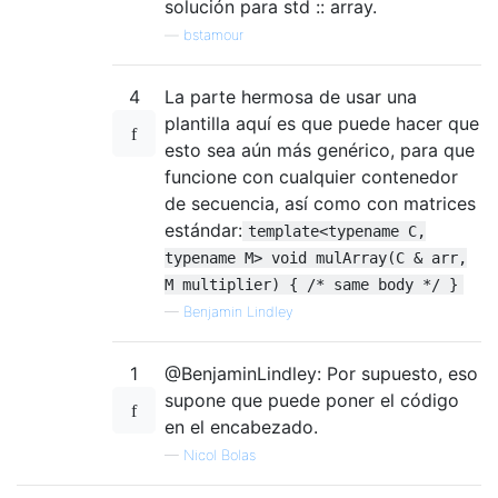
solución para std :: array.
—
bstamour
4
La parte hermosa de usar una
plantilla aquí es que puede hacer que
esto sea aún más genérico, para que
funcione con cualquier contenedor
de secuencia, así como con matrices
estándar:
template<typename C,
typename M> void mulArray(C & arr,
M multiplier) { /* same body */ }
—
Benjamin Lindley
1
@BenjaminLindley: Por supuesto, eso
supone que puede poner el código
en el encabezado.
—
Nicol Bolas