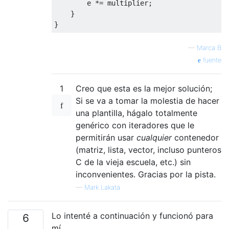
        e 
*=
 multiplier
;
}
}
—
Marca B
fuente
1
Creo que esta es la mejor solución;
Si se va a tomar la molestia de hacer
una plantilla, hágalo totalmente
genérico con iteradores que le
permitirán usar
cualquier
contenedor
(matriz, lista, vector, incluso punteros
C de la vieja escuela, etc.) sin
inconvenientes. Gracias por la pista.
—
Mark Lakata
Lo intenté a continuación y funcionó para
6
mí.