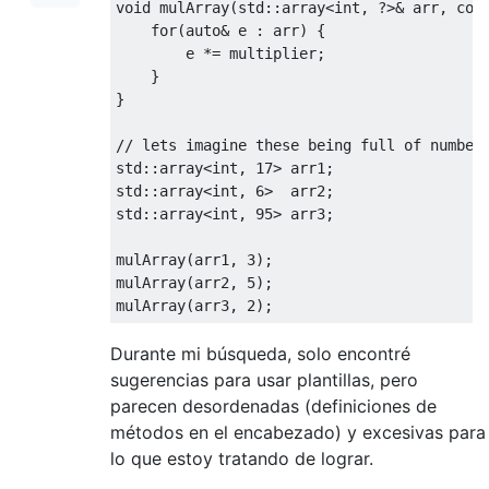
void
 mulArray
(
std
::
array
<
int
,
?>&
 arr
,
con
for
(
auto
&
 e 
:
 arr
)
{
        e 
*=
 multiplier
;
}
}
// lets imagine these being full of number
std
::
array
<
int
,
17
>
 arr1
;
std
::
array
<
int
,
6
>
  arr2
;
std
::
array
<
int
,
95
>
 arr3
;
mulArray
(
arr1
,
3
);
mulArray
(
arr2
,
5
);
mulArray
(
arr3
,
2
);
Durante mi búsqueda, solo encontré
sugerencias para usar plantillas, pero
parecen desordenadas (definiciones de
métodos en el encabezado) y excesivas para
lo que estoy tratando de lograr.