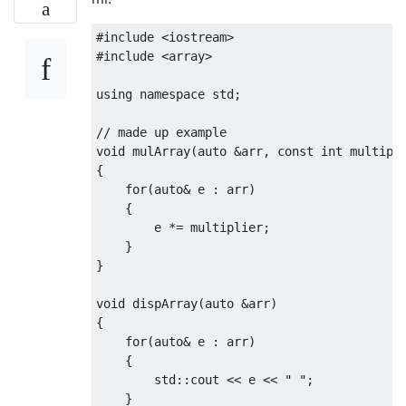
#include
<iostream>
#include
<array>
using
namespace
 std
;
// made up example
void
 mulArray
(
auto
&
arr
,
const
int
 multipl
{
for
(
auto
&
 e 
:
 arr
)
{
        e 
*=
 multiplier
;
}
}
void
 dispArray
(
auto
&
arr
)
{
for
(
auto
&
 e 
:
 arr
)
{
        std
::
cout 
<<
 e 
<<
" "
;
}