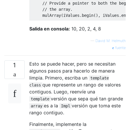
// Provide a pointer to both the begi
// the array.
     mulArray
(
iValues
.
begin
(),
 iValues
.
end
return
0
;
Salida en consola:
10, 20, 2, 4, 8
}
—
David M. Helmuth
fuente
Esto se puede hacer, pero se necesitan
1
algunos pasos para hacerlo de manera
limpia. Primero, escriba un
template
que represente un rango de valores
class
contiguos. Luego, reenvíe una
versión que sepa qué tan grande
template
es a la
versión que toma este
array
Impl
rango contiguo.
Finalmente, implemente la