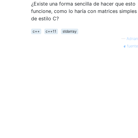
¿Existe una forma sencilla de hacer que esto
funcione, como lo haría con matrices simples
de estilo C?
c++
c++11
stdarray
—
Adrian
fuente