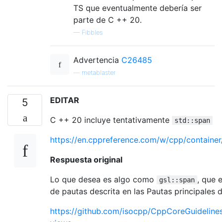
TS que eventualmente debería ser
parte de C ++ 20.
—
Fibbles
Advertencia
C26485
—
metablaster
EDITAR
5
C ++ 20 incluye tentativamente
std::span
https://en.cppreference.com/w/cpp/container
Respuesta original
Lo que desea es algo como
, que 
gsl::span
de pautas descrita en las Pautas principales 
https://github.com/isocpp/CppCoreGuidelin