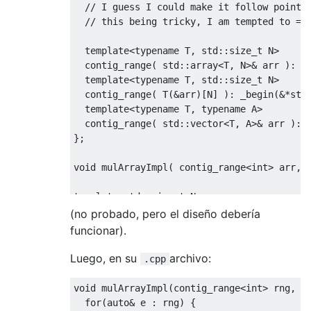
// I guess I could make it follow pointe
// this being tricky, I am tempted to =d
template
<
typename
 T
,
 std
::
size_t
 N
>
  contig_range
(
 std
::
array
<
T
,
 N
>&
 arr 
):
 _
template
<
typename
 T
,
 std
::
size_t
 N
>
  contig_range
(
 T
(&
arr
)[
N
]
):
 _begin
(&*
std
template
<
typename
 T
,
typename
 A
>
  contig_range
(
 std
::
vector
<
T
,
 A
>&
 arr 
):
 
};
void
 mulArrayImpl
(
 contig_range
<int>
 arr
,
template
<
std
::
size_t
 N
>
void
 mulArray
(
 std
::
array
<
int
,
 N
>&
 arr
,
co
(no probado, pero el diseño debería
  mulArrayImpl
(
 contig_range
<int>
(
arr
),
 mu
funcionar).
}
Luego, en su
archivo:
.cpp
void
 mulArrayImpl
(
contig_range
<int>
 rng
,
c
for
(
auto
&
 e 
:
 rng
)
{