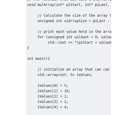
void
 mulArray
(
int
*
 piStart
,
int
*
 piLast
,
i
// Calculate the size of the array (h
unsigned
int
 uiArraySize 
=
 piLast 
-
 p
// print each value held in the array
for
(
unsigned
int
 uiCount 
=
0
;
 uiCoun
          std
::
cout 
<<
*(
piStart 
+
 uiCount
}
int
 main
(){
// initialize an array that can can h
     std
::
array
<
int
,
5
>
 iValues
;
     iValues
[
0
]
=
5
;
     iValues
[
1
]
=
10
;
     iValues
[
2
]
=
1
;
     iValues
[
3
]
=
2
;
     iValues
[
4
]
=
4
;