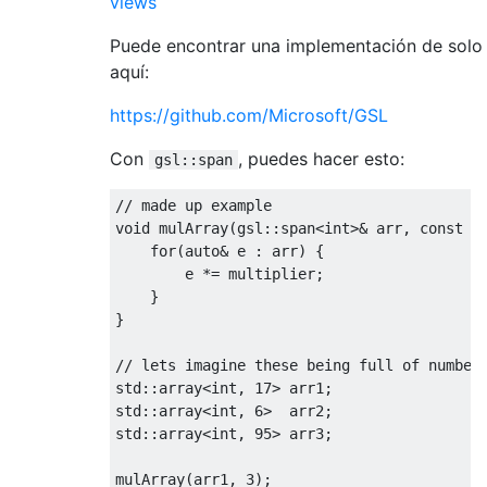
views
Puede encontrar una implementación de solo
aquí:
https://github.com/Microsoft/GSL
Con
, puedes hacer esto:
gsl::span
// made up example
void
 mulArray
(
gsl
::
span
<int>
&
 arr
,
const
i
for
(
auto
&
 e 
:
 arr
)
{
        e 
*=
 multiplier
;
}
}
// lets imagine these being full of number
std
::
array
<
int
,
17
>
 arr1
;
std
::
array
<
int
,
6
>
  arr2
;
std
::
array
<
int
,
95
>
 arr3
;
mulArray
(
arr1
,
3
);