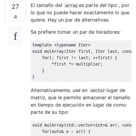
El tamaño del
es
parte del tipo
, por
27
array
lo que no puede hacer exactamente lo que
quiere. Hay un par de alternativas.
Se prefiere tomar un par de iteradores:
template
<
typename
Iter
>
void
 mulArray
(
Iter
 first
,
Iter
 last
,
const
for
(;
 first 
!=
 last
;
++
first
)
{
*
first 
*=
 multiplier
;
}
}
Alternativamente, use en
lugar de
vector
matriz, que le permite almacenar el tamaño
en tiempo de ejecución en lugar de como
parte de su tipo:
void
 mulArray
(
std
::
vector
<int>
&
 arr
,
const
for
(
auto
&
 e 
:
 arr
)
{