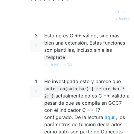
    dispArray
(
arr3
);
—
almizcle
return
0
;
fuente
}
3
Esto no es C ++ válido, sino más
bien una extensión. Estas funciones
son plantillas, incluso sin ellas
.
template
—
HolyBlackCat
1
He investigado esto y parece que
auto foo(auto bar) { return bar *
actualmente no es C ++ válido a
2; }
pesar de que se compila en GCC7
con el indicador C ++ 17
configurado. De la lectura
aquí
, los
parámetros de función declarados
como auto son parte de Concepts