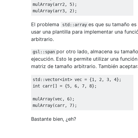
mulArray
(
arr2
,
5
);
mulArray
(
arr3
,
2
);
El problema
es que su tamaño es 
std::array
usar una plantilla para implementar una func
arbitrario.
por otro lado, almacena su tamañ
gsl::span
ejecución. Esto le permite utilizar una funció
matriz de tamaño arbitrario. También acepta
std
::
vector
<int>
 vec 
=
{
1
,
2
,
3
,
4
};
int
 carr
[]
=
{
5
,
6
,
7
,
8
};
mulArray
(
vec
,
6
);
mulArray
(
carr
,
7
);
Bastante bien, ¿eh?