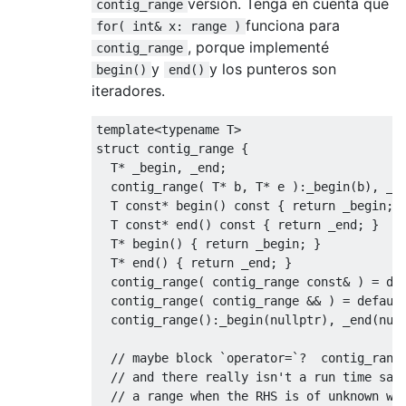
versión. Tenga en cuenta que
contig_range
funciona para
for( int& x: range )
, porque implementé
contig_range
y
y los punteros son
begin()
end()
iteradores.
template
<
typename
 T
>
struct
 contig_range 
{
  T
*
 _begin
,
 _end
;
  contig_range
(
 T
*
 b
,
 T
*
 e 
):
_begin
(
b
),
 _e
  T 
const
*
 begin
()
const
{
return
 _begin
;
  T 
const
*
 end
()
const
{
return
 _end
;
}
  T
*
 begin
()
{
return
 _begin
;
}
  T
*
 end
()
{
return
 _end
;
}
  contig_range
(
 contig_range 
const
&
)
=
de
  contig_range
(
 contig_range 
&&
)
=
defaul
  contig_range
():
_begin
(
nullptr
),
 _end
(
nul
// maybe block `operator=`?  contig_rang
// and there really isn't a run time saf
// a range when the RHS is of unknown wi