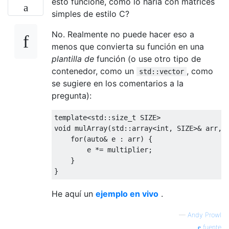
esto funcione, como lo haría con matrices
simples de estilo C?
No. Realmente no puede hacer eso a
menos que convierta su función en una
plantilla de
función (o use otro tipo de
contenedor, como un
, como
std::vector
se sugiere en los comentarios a la
pregunta):
template
<
std
::
size_t
 SIZE
>
void
 mulArray
(
std
::
array
<
int
,
 SIZE
>&
 arr
,
for
(
auto
&
 e 
:
 arr
)
{
        e 
*=
 multiplier
;
}
}
He aquí un
ejemplo en vivo
.
—
Andy Prowl
fuente