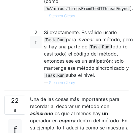
(como
).
DoVariousThingsFromTheUIThreadAsync
—
Stephen Cleary
2
Sí exactamente. Es válido usarlo
para
invocar
un método, pero
Task.Run
si hay una parte de
todo (o
Task.Run
casi todo) el código del método,
entonces ese es un antipatrón; solo
mantenga ese método sincronizado y
suba el nivel.
Task.Run
—
Stephen Cleary
Una de las cosas más importantes para
22
recordar al decorar un método con
asíncrono
es que al menos hay
un
operador en
espera
dentro del método. En
su ejemplo, lo traduciría como se muestra a