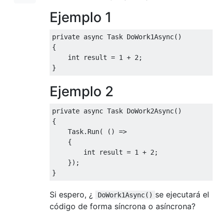
Ejemplo 1
private
async
Task
DoWork1Async
()
{
int
 result 
=
1
+
2
;
}
Ejemplo 2
private
async
Task
DoWork2Async
()
{
Task
.
Run
(
()
=>
{
int
 result 
=
1
+
2
;
});
}
Si espero, ¿
se ejecutará el
DoWork1Async()
código de forma síncrona o asíncrona?