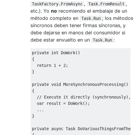
,
,
TaskFactory.FromAsync
Task.FromResult
etc.). Yo
no
recomiendo el embalaje de un
método completo en
; los métodos
Task.Run
síncronos deben tener firmas síncronas, y
debe dejarse en manos del consumidor si
debe estar envuelto en un
:
Task.Run
private
int
DoWork
()
{
return
1
+
2
;
}
private
void
MoreSynchronousProcessing
()
{
// Execute it directly (synchronously), 
var
 result 
=
DoWork
();
...
}
private
async
Task
DoVariousThingsFromTheU
{