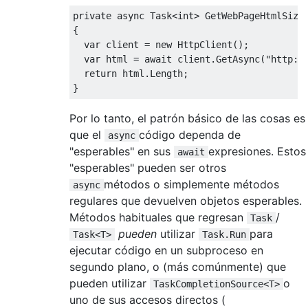
private
async
Task
<int>
GetWebPageHtmlSize
{
var
 client 
=
new
HttpClient
();
var
 html 
=
await
 client
.
GetAsync
(
"http:/
return
 html
.
Length
;
}
Por lo tanto, el patrón básico de las cosas es
que el
código dependa de
async
"esperables" en sus
expresiones. Estos
await
"esperables" pueden ser otros
métodos o simplemente métodos
async
regulares que devuelven objetos esperables.
Métodos habituales que regresan
/
Task
pueden
utilizar
para
Task<T>
Task.Run
ejecutar código en un subproceso en
segundo plano, o (más comúnmente) que
pueden utilizar
o
TaskCompletionSource<T>
uno de sus accesos directos (