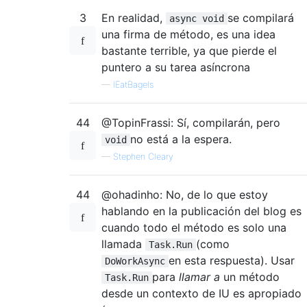
3
En realidad,
se compilará
async void
una firma de método, es una idea
bastante terrible, ya que pierde el
puntero a su tarea asíncrona
—
IEatBagels
44
@TopinFrassi: Sí, compilarán, pero
no está a la espera.
void
—
Stephen Cleary
44
@ohadinho: No, de lo que estoy
hablando en la publicación del blog es
cuando todo el método es solo una
llamada
(como
Task.Run
en esta respuesta). Usar
DoWorkAsync
para
llamar a
un método
Task.Run
desde un contexto de IU es apropiado