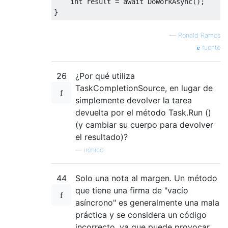
int
 result 
=
await
DoWorkAsync
();
}
—
Ronald Ramos
fuente
26
¿Por qué utiliza
TaskCompletionSource, en lugar de
simplemente devolver la tarea
devuelta por el método Task.Run ()
(y cambiar su cuerpo para devolver
el resultado)?
—
irónico
44
Solo una nota al margen. Un método
que tiene una firma de "vacío
asíncrono" es generalmente una mala
práctica y se considera un código
incorrecto, ya que puede provocar