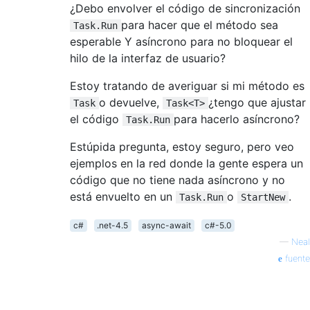
¿Debo envolver el código de sincronización
para hacer que el método sea
Task.Run
esperable Y asíncrono para no bloquear el
hilo de la interfaz de usuario?
Estoy tratando de averiguar si mi método es
o devuelve,
¿tengo que ajustar
Task
Task<T>
el código
para hacerlo asíncrono?
Task.Run
Estúpida pregunta, estoy seguro, pero veo
ejemplos en la red donde la gente espera un
código que no tiene nada asíncrono y no
está envuelto en un
o
.
Task.Run
StartNew
c#
.net-4.5
async-await
c#-5.0
—
Neal
fuente