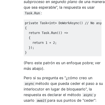
subproceso
en
segundo plano
de una manera
que sea esperable", la respuesta es usar
:
Task.Run
private
Task
<int>
DoWorkAsync
()
// No asyn
{
return
Task
.
Run
(()
=>
{
return
1
+
2
;
});
}
(Pero este patrón es un enfoque pobre; ver
más abajo).
Pero si su pregunta es "¿cómo creo un
método que pueda ceder el paso a su
async
interlocutor en lugar de bloquearlo", la
respuesta es declarar el método
y
async
usarlo
para sus puntos de "ceder":
await