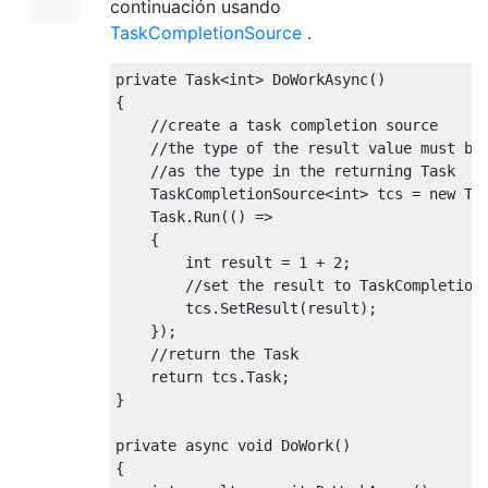
continuación usando
TaskCompletionSource
.
private
Task
<int>
DoWorkAsync
()
{
//create a task completion source
//the type of the result value must be
//as the type in the returning Task
TaskCompletionSource
<int>
 tcs 
=
new
Ta
Task
.
Run
(()
=>
{
int
 result 
=
1
+
2
;
//set the result to TaskCompletion
        tcs
.
SetResult
(
result
);
});
//return the Task
return
 tcs
.
Task
;
}
private
async
void
DoWork
()
{