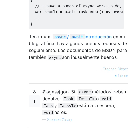
// I have a bunch of async work to do, a
var
 result 
=
await
Task
.
Run
(()
=>
DoWork
...
}
Tengo una
/
introducción
en mi
async
await
blog; al final hay algunos buenos recursos de
seguimiento. Los documentos de MSDN para
también
son inusualmente buenos.
async
—
Stephen Cleary
fuente
8
@sgnsajgon: Sí.
métodos deben
async
devolver
,
o
.
Task
Task<T>
void
y
están a la espera;
Task
Task<T>
no es.
void
—
Stephen Cleary