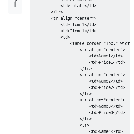
</tr>
<td>
Totall
</td>
<tr>
</tr>
<td>
A
</td>
<tr
align
=
"center"
>
<td>
B
</td>
<td>
Item-1
</td>
<td>
C
</td>
<td>
Item-1
</td>
<td>
D
</td>
<td>
</tr>
<table
border
=
"1px;"
width
<tr>
<tr
align
=
"center"
>
<td>
E
</td>
<td>
Name1
</td>
<td>
F
</td>
<td>
Price1
</td>
<td>
G
</td>
</tr>
<td>
H
</td>
<tr
align
=
"center"
>
</tr>
<td>
Name2
</td>
<tr>
<td>
Price2
</td>
<td>
E
</td>
</tr>
<td>
R
</td>
<tr
align
=
"center"
>
<td>
T
</td>
<td>
Name3
</td>
<td>
T
</td>
<td>
Price3
</td>
</tr>
</tr>
</table>
<tr>
</body>
<td>
Name4
</td>