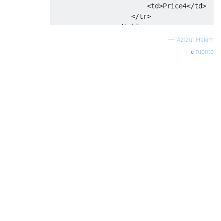
</html>
<td>
Price4
</td>
</tr>
</table>
</td>
—
Azizul Hakim
<td>
Item-1
</td>
fuente
</tr>
<tr
align
=
"center"
>
<td>
Item-2
</td>
<td>
Item-2
</td>
<td>
Item-2
</td>
<td>
Item-2
</td>
</tr>
<tr
align
=
"center"
>
<td>
Item-3
</td>
<td>
Item-3
</td>
<td>
Item-3
</td>
<td>
Item-3
</td>
</tr>
</table>