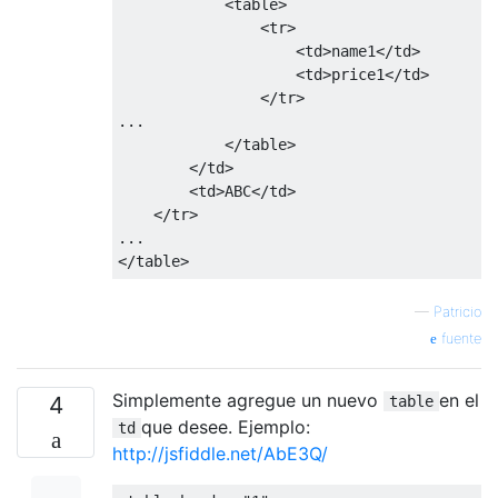
<table>
<tr>
<td>
name1
</td>
<td>
price1
</td>
</tr>
...

</table>
</td>
<td>
ABC
</td>
</tr>
</table>
—
Patricio
fuente
Simplemente agregue un nuevo
en el
4
table
que desee. Ejemplo:
td
http://jsfiddle.net/AbE3Q/