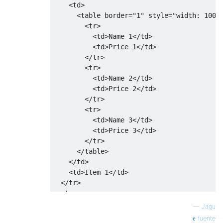
<td>
<table
border
=
"1"
style
=
"
width
:
100%
<tr>
<td>
Name 1
</td>
<td>
Price 1
</td>
</tr>
<tr>
<td>
Name 2
</td>
<td>
Price 2
</td>
</tr>
<tr>
<td>
Name 3
</td>
<td>
Price 3
</td>
</tr>
</table>
</td>
<td>
Item 1
</td>
</tr>
<tr>
<td>
Item 2
</td>
—
Jagu
<td>
Item 2
</td>
fuente