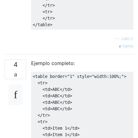
</tr>
<tr>
</tr>
</table>
—
João C
fuente
Ejemplo completo:
4
<table
border
=
"1"
style
=
"
width
:
100%
;
"
>
<tr>
<td>
ABC
</td>
<td>
ABC
</td>
<td>
ABC
</td>
<td>
ABC
</td>
</tr>
<tr>
<td>
Item 1
</td>
<td>
Item 1
</td>