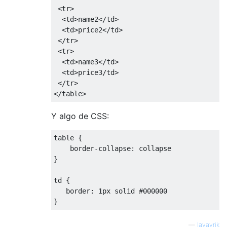
<tr>
<td>
name2
</td>
<td>
price2
</td>
</tr>
<tr>
<td>
name3
</td>
<td>
price3/td>

</tr>
</table>
Y algo de CSS:
table 
{
    border
-
collapse
:
}
td 
{
   border
:
1px
 solid 
#000000
}
—
lavavrik