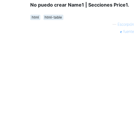
No puedo crear Name1 | Secciones Price1.
html
html-table
—
Escorpión
fuente