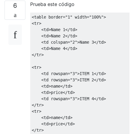
Prueba este código
6
<table
border
=
"1"
width
=
"100%"
>
<tr>
<td>
Name 1
</td>
<td>
Name 2
</td>
<td
colspan
=
"2"
>
Name 3
</td>
<td>
Name 4
</td>
</tr>
<tr>
<td
rowspan
=
"3"
>
ITEM 1
</td>
<td
rowspan
=
"3"
>
ITEM 2
</td>
<td>
name
</td>
<td>
price
</td>
<td
rowspan
=
"3"
>
ITEM 4
</td>
</tr>
<tr>
<td>
name
</td>
<td>
price
</td>
</tr>