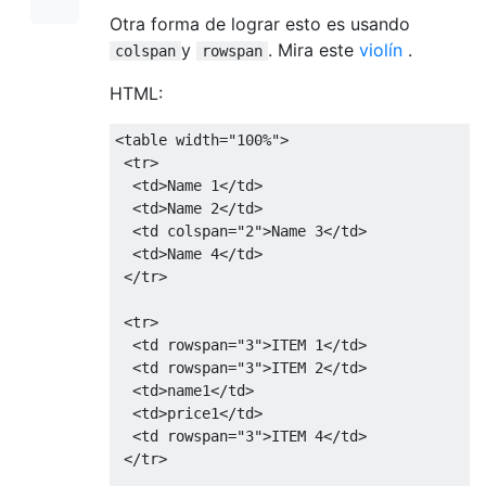
Otra forma de lograr esto es usando
y
. Mira este
violín
.
colspan
rowspan
HTML:
<table
width
=
"100%"
>
<tr>
<td>
Name 1
</td>
<td>
Name 2
</td>
<td
colspan
=
"2"
>
Name 3
</td>
<td>
Name 4
</td>
</tr>
<tr>
<td
rowspan
=
"3"
>
ITEM 1
</td>
<td
rowspan
=
"3"
>
ITEM 2
</td>
<td>
name1
</td>
<td>
price1
</td>
<td
rowspan
=
"3"
>
ITEM 4
</td>
</tr>