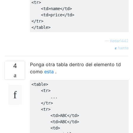
<tr>
<td>
name
</td>
<td>
price
</td>
</tr>
</table>
—
Kedar1442
fuente
Ponga otra tabla dentro del elemento td
4
como
esta
.
<table>
<tr>
        ...

</tr>
<tr>
<td>
ABC
</td>
<td>
ABC
</td>
<td>