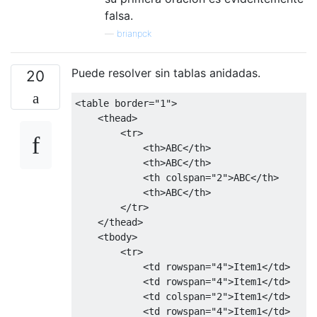
falsa.
—
brianpck
Puede resolver sin tablas anidadas.
20
<table
border
=
"1"
>
<thead>
<tr>
<th>
ABC
</th>
<th>
ABC
</th>
<th
colspan
=
"2"
>
ABC
</th>
<th>
ABC
</th>
</tr>
</thead>
<tbody>
<tr>
<td
rowspan
=
"4"
>
Item1
</td>
<td
rowspan
=
"4"
>
Item1
</td>
<td
colspan
=
"2"
>
Item1
</td>
<td
rowspan
=
"4"
>
Item1
</td>