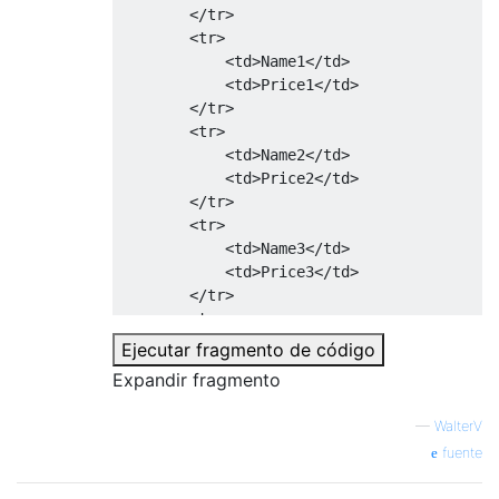
</tr>
<tr>
<td>
Name1
</td>
<td>
Price1
</td>
</tr>
<tr>
<td>
Name2
</td>
<td>
Price2
</td>
</tr>
<tr>
<td>
Name3
</td>
<td>
Price3
</td>
</tr>
<tr>
<td>
Item2
</td>
Ejecutar fragmento de código
<td>
Item2
</td>
Expandir fragmento
<td
colspan
=
"2"
>
Item2
</td>
<td>
Item2
</td>
—
WalterV
</tr>
fuente
</tbody>
</table>