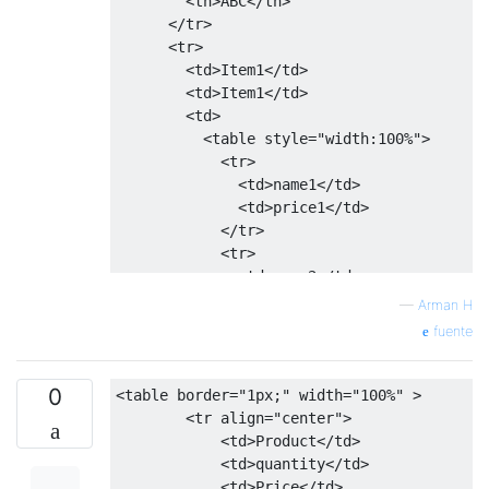
<th>
ABC
</th>
</tr>
<tr>
<td>
Item1
</td>
<td>
Item1
</td>
<td>
<table
style
=
"
width
:
100%
"
>
<tr>
<td>
name1
</td>
<td>
price1
</td>
</tr>
<tr>
<td>
name2
</td>
<td>
price2
</td>
—
Arman H
</tr>
fuente
<tr>
<td>
name3
</td>
<td>
price3
</td>
0
<table
border
=
"1px;"
width
=
"100%"
>
</tr>
<tr
align
=
"center"
>
</table>
<td>
Product
</td>
</td>
<td>
quantity
</td>
<td>
item1
</td>
<td>
Price
</td>