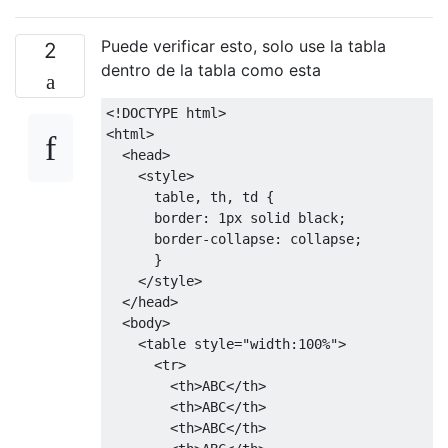
<td>
Item 2
</td>
<td>
Item 2
</td>
Puede verificar esto, solo use la tabla
</tr>
2
<tr>
dentro de la tabla como esta
<td>
Item 3
</td>
<td>
Item 3
</td>
<!DOCTYPE html>
<td>
Item 3
</td>
<html>
<td>
Item 3
</td>
<head>
</tr>
<style>
</table>
      table
,
 th
,
 td 
{
border
:
1px
 solid black
;
border-collapse
:
 collapse
;
}
</style>
</head>
<body>
<table
style
=
"
width
:
100%
"
>
<tr>
<th>
ABC
</th>
<th>
ABC
</th>
<th>
ABC
</th>