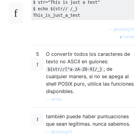
$ str=
"This is just a test"
$ 
echo
${str// /_}
—
ghostdog74
fuente
5
O convertir todos los caracteres de
texto no ASCII en guiones:
; de
${str//[^a-zA-Z0-9]/_}
cualquier manera, si no se apega al
shell POSIX puro, utilice las funciones
disponibles.
—
armas
también puede haber puntuaciones
que sean legítimas. nunca sabemos.
—
ghostdog74