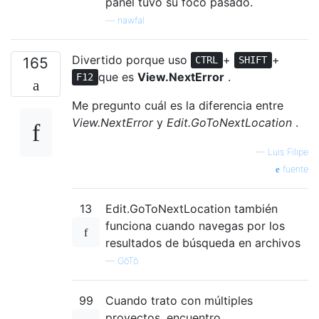
panel tuvo su foco pasado.
—
nawfal
Divertido porque uso
+
+
165
CTRL
SHIFT
que es
View.NextError
.
F12
Me pregunto cuál es la diferencia entre
View.NextError
y
Edit.GoToNextLocation
.
—
Luis Filipe
fuente
13
Edit.GoToNextLocation también
funciona cuando navegas por los
resultados de búsqueda en archivos
—
GôTô
99
Cuando trato con múltiples
proyectos, encuentro