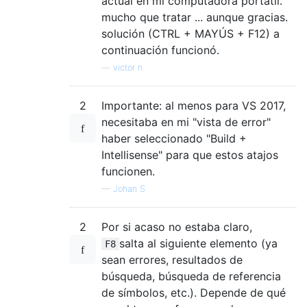
actual en mi computadora portátil.
mucho que tratar ... aunque gracias.
solución (CTRL + MAYÚS + F12) a
continuación funcionó.
—
victor n.
2
Importante: al menos para VS 2017,
necesitaba en mi "vista de error"
haber seleccionado "Build +
Intellisense" para que estos atajos
funcionen.
—
Johan S
2
Por si acaso no estaba claro,
salta al siguiente elemento (ya
F8
sean errores, resultados de
búsqueda, búsqueda de referencia
de símbolos, etc.). Depende de qué