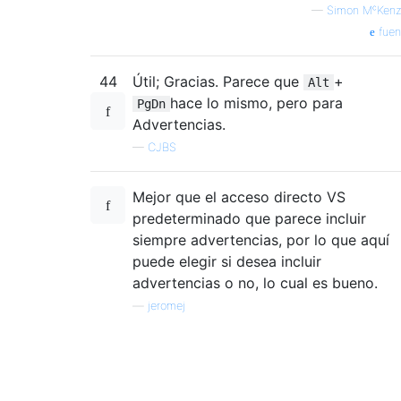
—
Simon MᶜKenz
fuen
44
Útil; Gracias. Parece que
+
Alt
hace lo mismo, pero para
PgDn
Advertencias.
—
CJBS
Mejor que el acceso directo VS
predeterminado que parece incluir
siempre advertencias, por lo que aquí
puede elegir si desea incluir
advertencias o no, lo cual es bueno.
—
jeromej