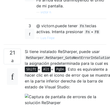
de mi pantalla.
—
victor n.
3
@ victorn.puede tener
teclas
Fn
activas. Intenta presionar
+
Fn
F8
—
Luis Filipe
Si tiene instalado ReSharper, puede usar
21
ReSharper.ReSharper_GotoNextErrorInSolutio
la asignación predeterminada para la cual es
+
+
. Esto es equivalente a
Shift
Alt
PgDn
hacer clic en el icono de error que se muestr
en la parte inferior derecha de la barra de
estado de Visual Studio: