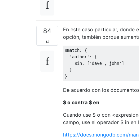
En este caso particular, donde 
84
opción, también porque aumenta 
$match
:
{
'author'
:
{
    $in
:
[
'dave'
,
'john'
]
}
}
De acuerdo con los document
$ o contra $ en
Cuando use $ o con <expresione
campo, use el operador $ in en l
https://docs.mongodb.com/manua