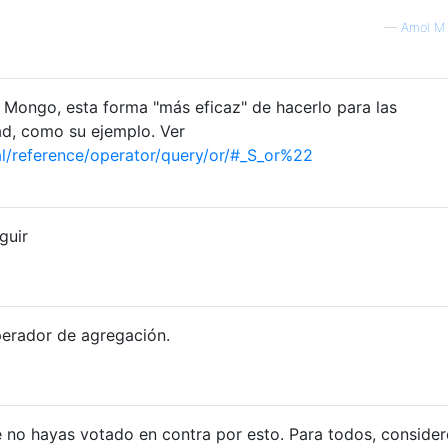
—
Amol M 
Mongo, esta forma "más eficaz" de hacerlo para las
d, como su ejemplo. Ver
/reference/operator/query/or/#_S_or%22
guir
perador de agregación.
 no hayas votado en contra por esto. Para todos, consider