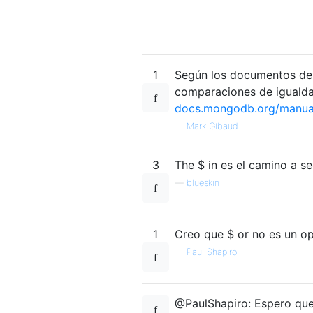
1
Según los documentos de 
comparaciones de igualda
docs.mongodb.org/manual
—
Mark Gibaud
3
The $ in es el camino a se
—
blueskin
1
Creo que $ or no es un o
—
Paul Shapiro
@PaulShapiro: Espero que