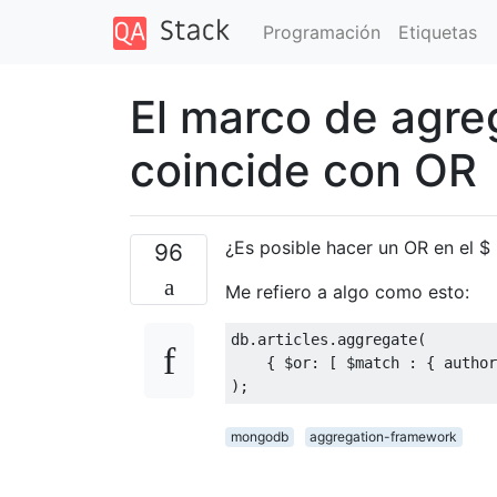
Programación
Etiquetas
El marco de agr
coincide con OR
¿Es posible hacer un OR en el $
96
Me refiero a algo como esto:
db
.
articles
.
aggregate
(
{
 $or
:
[
 $match 
:
{
 author
);
mongodb
aggregation-framework