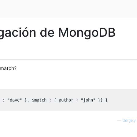
egación de MongoDB
 match?
 
:
"dave"
},
 $match 
:
{
 author 
:
"john"
}]
}
—
Gergely