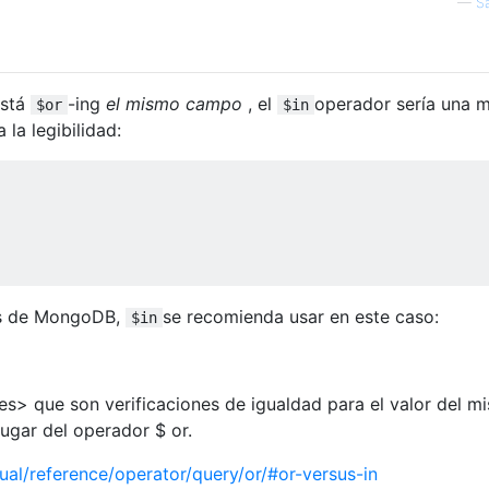
—
S
está
-ing
el mismo campo
, el
operador sería una m
$or
$in
la legibilidad:
os de MongoDB,
se recomienda usar en este caso:
$in
s> que son verificaciones de igualdad para el valor del m
ugar del operador $ or.
l/reference/operator/query/or/#or-versus-in