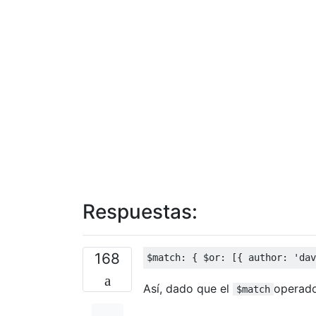
Respuestas:
168
$match
:
{
 $or
:
[{
 author
:
'dav
Así, dado que el
operado
$match