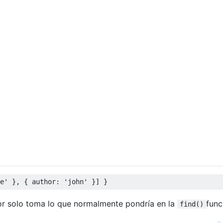
e'
},
{
 author
:
'john'
}]
}
r solo toma lo que normalmente pondría en la
func
find()