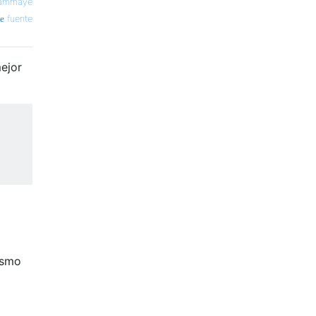
ammaye
fuente
ejor
ismo