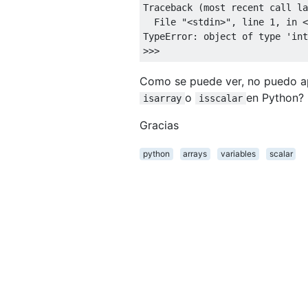
Traceback
(
most recent call la
File
"<stdin>"
,
 line 
1
,
in
<
TypeError
:
 object of type 
'int
>>>
Como se puede ver, no puedo a
o
en Python?
isarray
isscalar
Gracias
python
arrays
variables
scalar