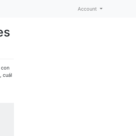
Account
es
n con
, cuál