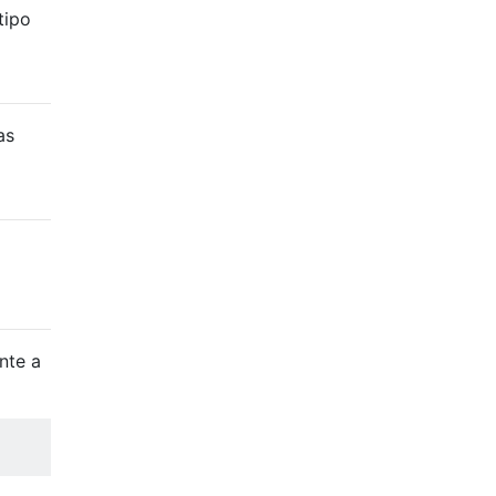
tipo
as
nte a