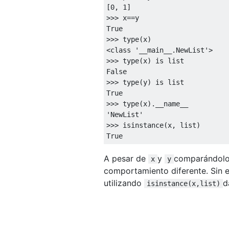
[
0
,
1
]
>>>
 x
==
True
>>>
 type
(
x
)
<
class
'__main__.NewList'
>
>>>
 type
(
x
)
is
False
>>>
 type
(
y
)
is
True
>>>
 type
(
x
).
'NewList'
>>>
 isinstance
(
x
,
 list
)
True
A pesar de
y
comparándolos
x
y
comportamiento diferente. Sin
utilizando
d
isinstance(x,list)