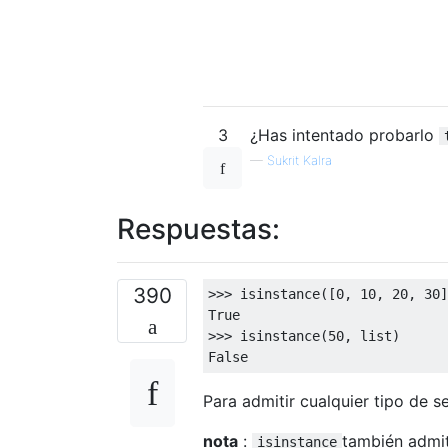
3
¿Has intentado probarlo
—
Sukrit Kalra
Respuestas:
390
>>>
 isinstance
([
0
,
10
,
20
,
30
]
True
>>>
 isinstance
(
50
,
 list
)
False
Para admitir cualquier tipo de 
nota
:
también admit
isinstance