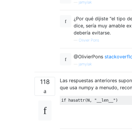
—
jamylak
¿Por qué dijiste "el tipo de
dice, sería muy amable ex
debería evitarse.
—
Olivier Pons
@OlivierPons
stackoverfl
—
jamylak
Las respuestas anteriores supon
118
que usa numpy a menudo, recom
if
 hasattr
(
N
,
"__len__"
)