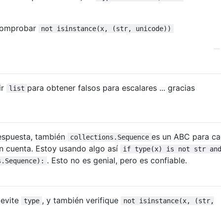
 comprobar
not isinstance(x, (str, unicode))
ir
para obtener falsos para escalares ... gracias
list
respuesta, también
es un ABC para ca
collections.Sequence
n cuenta. Estoy usando algo así
if type(x) is not str an
. Esto no es genial, pero es confiable.
s.Sequence):
 evite
, y también verifique
type
not isinstance(x, (str,