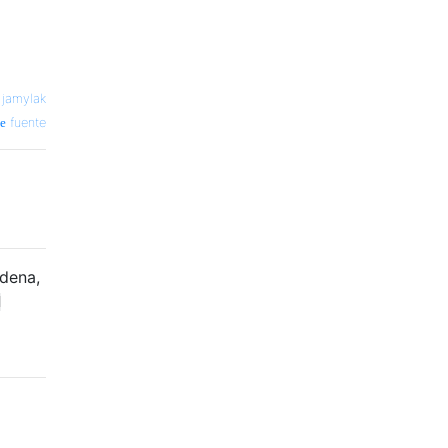
—
jamylak
fuente
dena,
d