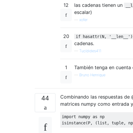
12
las cadenas tienen un
__l
escalar)
—
xofer
20
if hasattr(N, '__len__')
cadenas.
—
Tucídides411
1
También tenga en cuenta 
—
Bruno Henrique
Combinando las respuestas de @j
44
matrices numpy como entrada y 
import
 numpy 
as
 np

isinstance
(
P
,
(
list
,
 tuple
,
 np