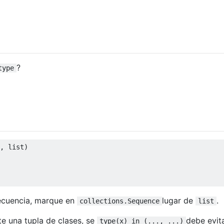
?
type
,
 list
)
secuencia, marque en
lugar de
.
collections.Sequence
list
e una tupla de clases, se
debe evita
type(x) in (..., ...)