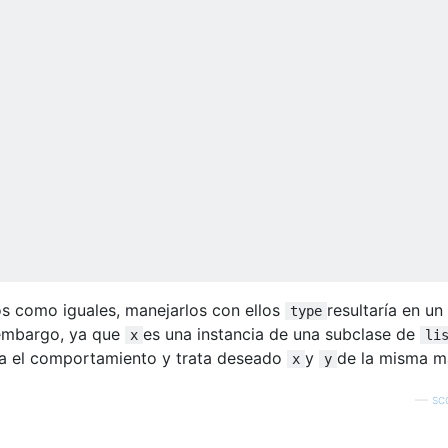
 como iguales, manejarlos con ellos
resultaría en un
type
 embargo, ya que
es una instancia de una subclase de
x
li
a el comportamiento y trata deseado
y
de la misma m
x
y
—
sc