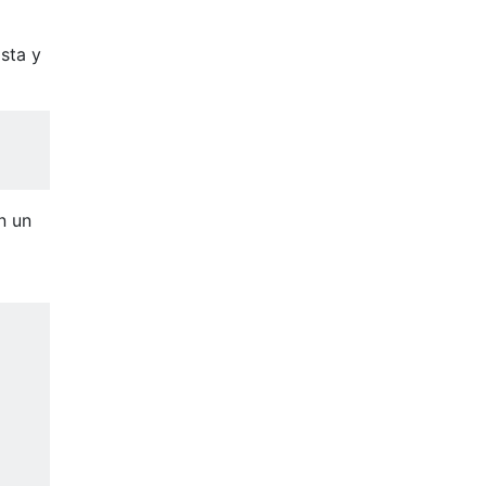
sta y
n un