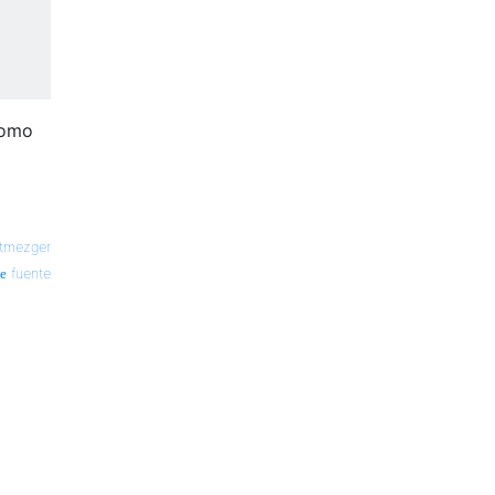
 como
tmezger
fuente