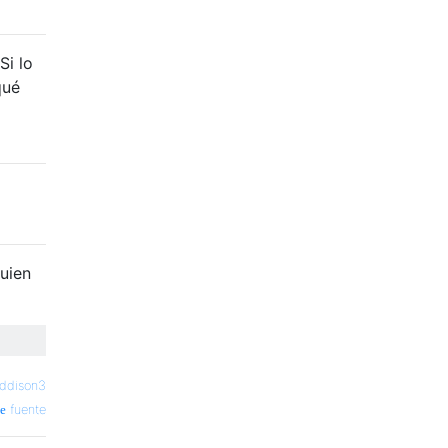
Si lo
qué
uien
addison3
fuente