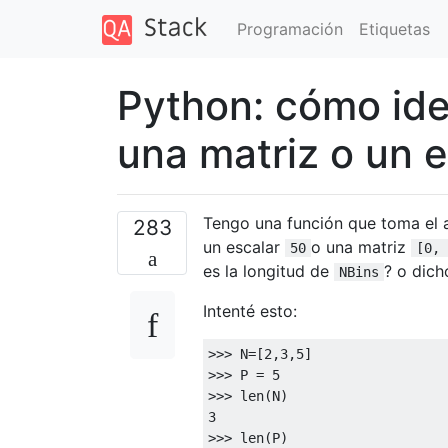
Programación
Etiquetas
Python: cómo iden
una matriz o un e
Tengo una función que toma el
283
un escalar
o una matriz
50
[0, 
es la longitud de
? o dich
NBins
Intenté esto:
>>>
 N
=[
2
,
3
,
5
]
>>>
 P 
=
5
>>>
 len
(
N
)
3
>>>
 len
(
P
)