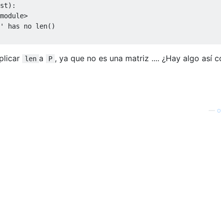
st
):
module
>
'
 has no len
()
plicar
a
, ya que no es una matriz .... ¿Hay algo así
len
P
—
o