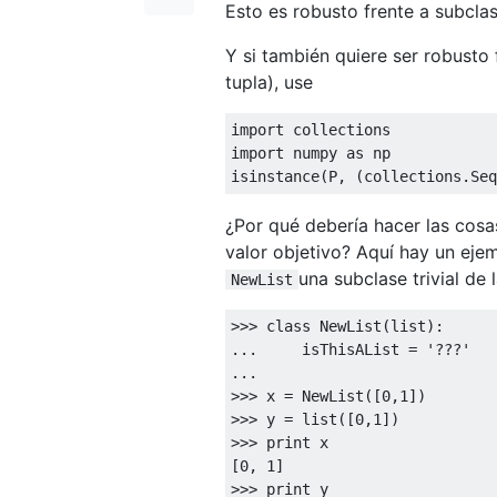
Esto es robusto frente a subclas
Y si también quiere ser robusto 
tupla), use
import
import
 numpy 
as
 np

isinstance
(
P
,
(
collections
.
Seq
¿Por qué debería hacer las cos
valor objetivo? Aquí hay un ej
una subclase trivial de la
NewList
>>>
class
NewList
(
list
):
...
     isThisAList 
=
'???'
...
>>>
 x 
=
NewList
([
0
,
1
])
>>>
 y 
=
 list
([
0
,
1
])
>>>
print
[
0
,
1
]
>>>
print