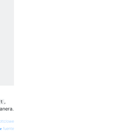
,
st
anera.
ottclowe
fuente