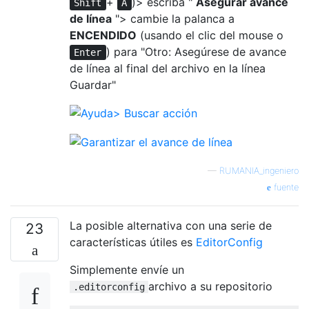
+
)> escriba "
Asegurar avance
Shift
A
de línea
"> cambie la palanca a
ENCENDIDO
(usando el clic del mouse o
) para "Otro: Asegúrese de avance
Enter
de línea al final del archivo en la línea
Guardar"
—
RUMANIA_ingeniero
fuente
La posible alternativa con una serie de
23
características útiles es
EditorConfig
Simplemente envíe un
archivo a su repositorio
.editorconfig