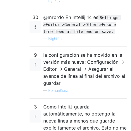
—
Pylinux
30
@mrbrdo En intellij 14 es
Settings-
>Editor->General->Other->Ensure
line feed at file end on save.
—
NightRa
9
la configuración se ha movido en la
versión más nueva: Configuración ->
Editor -> General -> Asegurar el
avance de línea al final del archivo al
guardar
—
RomanKonz
3
Como IntelliJ guarda
automáticamente, no obtengo la
nueva línea a menos que guarde
explícitamente el archivo. Esto no me