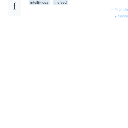
intellij-idea
linefeed
—
NightRa
fuente