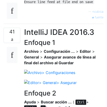
Ensure line feed at file end on save
—
ncubica
fuente
IntelliJ IDEA 2016.3
41
Enfoque 1
Archivo
>
Configuración ...
>
Editor
>
General
>
Asegurar avance de línea al
final del archivo al Guardar
Enfoque 2
Ayuda
>
Buscar acción ...
(
+
Ctrl