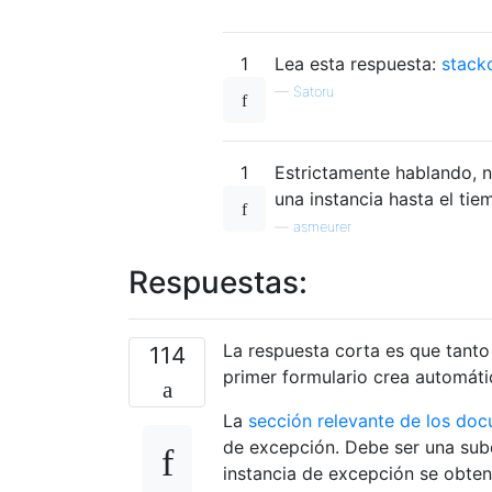
1
Lea esta respuesta:
stack
—
Satoru
1
Estrictamente hablando, n
una instancia hasta el tie
—
asmeurer
Respuestas:
La respuesta corta es que tant
114
primer formulario crea automáti
La
sección relevante de los do
de excepción. Debe ser una subc
instancia de excepción se obten