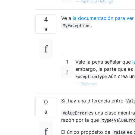
—
Raymond Hettinger
Ve a
la documentación para ver
4
.
MyException
1
Vale la pena señalar que
l
embargo, la parte que es 
aún crea un
ExceptionType
—
Blckknght
Sí, hay una diferencia entre
0
Val
es una clase mientr
ValueError
razón por la que
type(ValueErr
El único propósito de
es 
raise