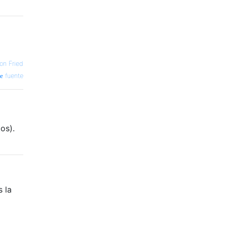
on Fried
fuente
os).
s la