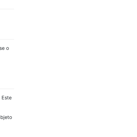
se o
 Este
objeto