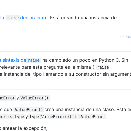
 la
declaración
. Está creando una instancia de
raise
—
Jas
a sintaxis de
ha cambiado un poco en Python 3. Sin
raise
relevante para esta pregunta es la misma (
raise
a instancia del tipo llamando a su constructor sin argument
y
ueError
ValueError()
as que
crea una instancia de una clase. Esta e
ValueError()
y
or) is type
type(ValueError()) is ValueError
plantear la excepción,