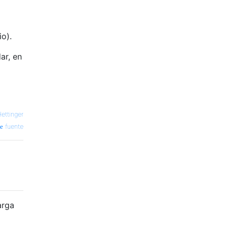
o).
ar, en
ettinger
fuente
arga